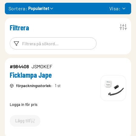
Sortera:
Visa:
Popularitet
Filtrera
Filtreringsord
Filtrera produk
#984408
JSMOKEF
Ficklampa Jape
förpackningsstorlek
:
1 st
Logga in för pris
Lägg till
`$
Lägg till
$
Ficklampa Jape
-$
984408
`