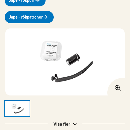
Jape - rökpuff
Jape - rökpatroner
Visa fler