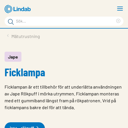
Hoppa
V
till
m
Sökord
huvudinnehållet
Ren
Sök
sök
Produkter
Mätutrustning
på
Lösningar
sajten
Service & Support
Jape
Ficklampa
Hållbarhet
Om Lindab
Ficklampan är ett tillbehör för att underlätta användningen
Kontakt
av Jape Rökpuff i mörka utrymmen. Ficklampan monteras
med ett gummiband längst fram på rökpatronen. Vrid på
Logga in
ficklampans bakre del för att tända.
Choose languge
Sweden