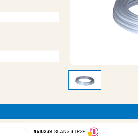
#510239
SLANG 6 TRSP