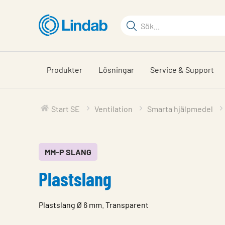
Hoppa
till
Sökord
huvudinnehållet
Sök
på
sajten
Produkter
Lösningar
Service & Support
Start SE
Ventilation
Smarta hjälpmedel
MM-P SLANG
Plastslang
Plastslang Ø 6 mm. Transparent