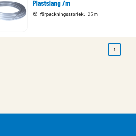
Plastslang /m
rodukter
förpackningsstorlek
:
25 m
1