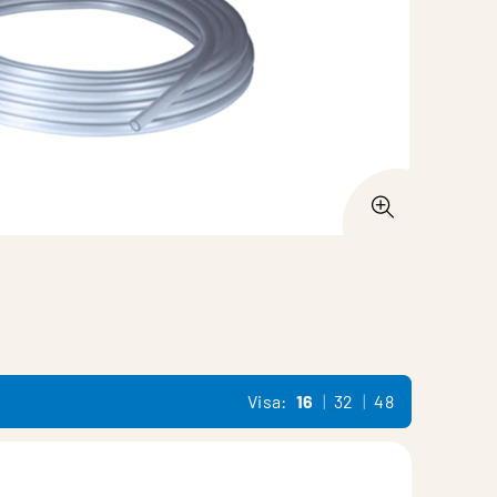
Visa:
16
32
48