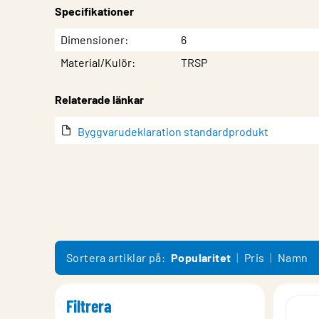
Specifikationer
Egenskap
Värde
Dimensioner
6
Material/Kulör
TRSP
Relaterade länkar
Byggvarudeklaration standardprodukt
Sortera artiklar på:
Popularitet
Pris
Namn
Filtrera