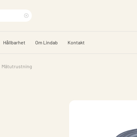
Rensa
sökfras
Hållbarhet
Om Lindab
Kontakt
Mätutrustning