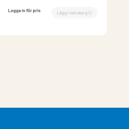
Logga in för pris
Lägg i varukorg
`$
Lägg till
$
Plastslang /m
-