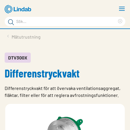
Hoppa
V
till
m
Sökord
huvudinnehållet
Ren
Sök
sök
Produkter
Mätutrustning
på
Lösningar
sajten
Service & Support
DTV300X
Differenstryckvakt
Hållbarhet
Om Lindab
Differenstryckvakt för att övervaka ventilationsaggregat,
Kontakt
fläktar, filter eller för att reglera avfrostningsfunktioner.
Logga in
Choose languge
Sweden