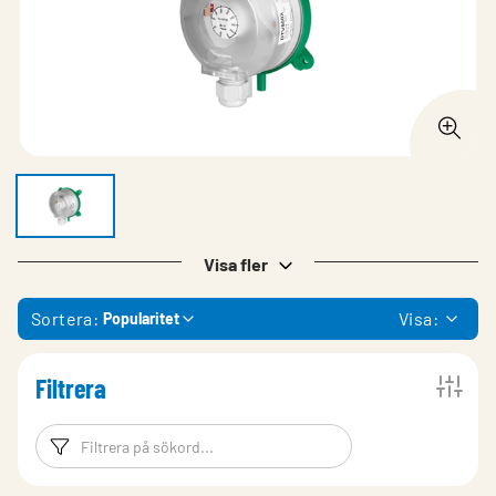
Visa fler
Sortera:
Visa:
Popularitet
Filtrera
Filtreringsord
Filtrera produk