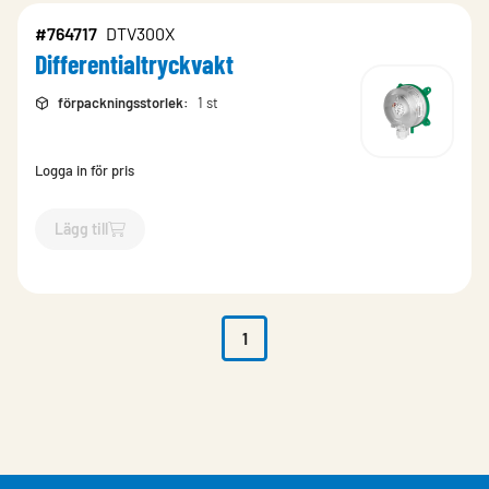
#764717
DTV300X
Differentialtryckvakt
förpackningsstorlek
:
1 st
Logga in för pris
Lägg till
`$
Lägg till
$
Differentialtryckvakt
-$
764717
`
1