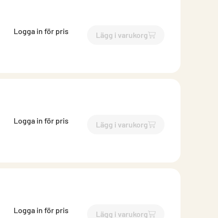
Logga in för pris
Lägg i varukorg
`$
Lägg till
$
Luftflödesregul
Logga in för pris
Lägg i varukorg
`$
Lägg till
$
Luftflödesregu
Logga in för pris
Lägg i varukorg