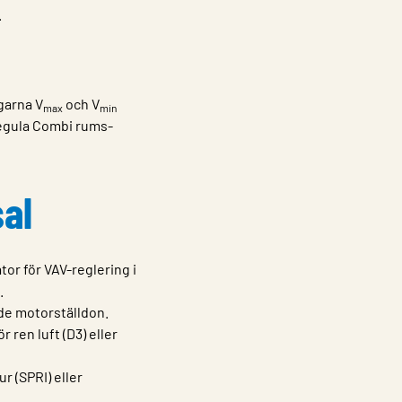
.
garna V
och V
max
min
Regula Combi rums-
sal
or för VAV-reglering i
.
de motorställdon.
ren luft (D3) eller
r (SPRI) eller