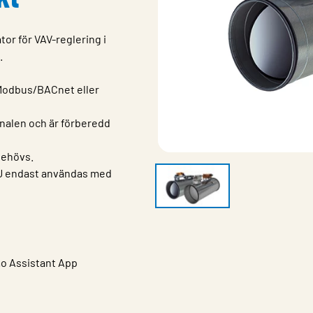
or för VAV-reglering i
.
 Modbus/BACnet eller
analen och är förberedd
behövs.
RU endast användas med
mo Assistant App