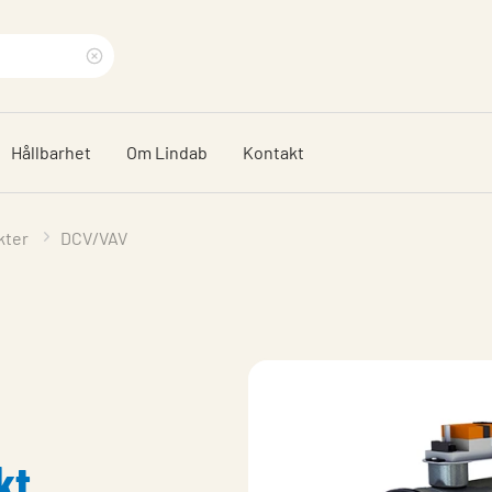
Rensa
sökfras
Hållbarhet
Om Lindab
Kontakt
kter
DCV/VAV
kt