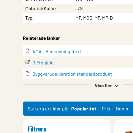
Material/Kulör
L/S
Typ
MF, MOD, MP, MP-D
Relaterade länkar
AMA – Beskrivningstext
BIM objekt
Byggvarudeklaration standardprodukt
Datablad
Visa fler
Försäkran för inbyggnad av en delvis fullbordad
lindQST – Produktdokumentation
Sortera artiklar på:
Popularitet
Pris
Namn
Montering
Filtrera
Produktöversikt