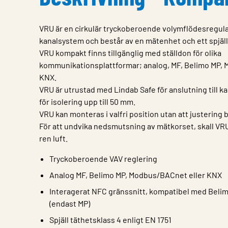
VRU är en cirkulär tryckoberoende volymflödesregulat
kanalsystem och består av en mätenhet och ett spjäll
VRU kompakt finns tillgänglig med ställdon för olika
kommunikationsplattformar; analog, MF, Belimo MP,
KNX.
VRU är utrustad med Lindab Safe för anslutning till k
för isolering upp till 50 mm.
VRU kan monteras i valfri position utan att justering 
För att undvika nedsmutsning av mätkorset, skall V
ren luft.
Tryckoberoende VAV reglering
Analog MF, Belimo MP, Modbus/BACnet eller KNX
Interagerat NFC gränssnitt, kompatibel med Beli
(endast MP)
Spjäll täthetsklass 4 enligt EN 1751