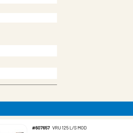
 maskin
#607657
VRU 125 L/S MOD