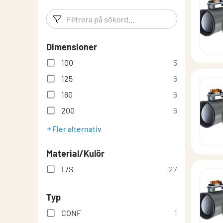
RoHS, direktivet om begränsning av farliga ämn
Filtreringsord
Filtrera p
VAV- och DCV-lösningar
Dimensioner
100
5
125
6
160
6
200
6
Fler alternativ
Material/Kulör
L/S
27
Typ
CONF
1