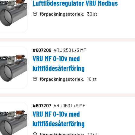
Luftflödesregulator VRU Modbus
en
rodukter
förpackningsstorlek
:
30 st
#607209
VRU 250 L/S MF
VRU MF 0-10v med
luftflödesåterföring
förpackningsstorlek
:
10 st
#607207
VRU 160 L/S MF
VRU MF 0-10v med
luftflödesåterföring
förpackningsstorlek
:
30 st