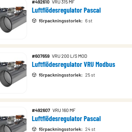
#492610
VRU 315 MF
Luftflödesregulator Pascal
förpackningsstorlek
:
6 st
#607659
VRU 200 L/S MOD
Luftflödesregulator VRU Modbus
förpackningsstorlek
:
25 st
#492607
VRU 160 MF
Luftflödesregulator Pascal
förpackningsstorlek
:
24 st