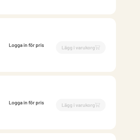
Logga in för pris
Lägg i varukorg
`$
Lägg till
$
Luftflödesregul
Logga in för pris
Lägg i varukorg
`$
Lägg till
$
Luftflödesregul