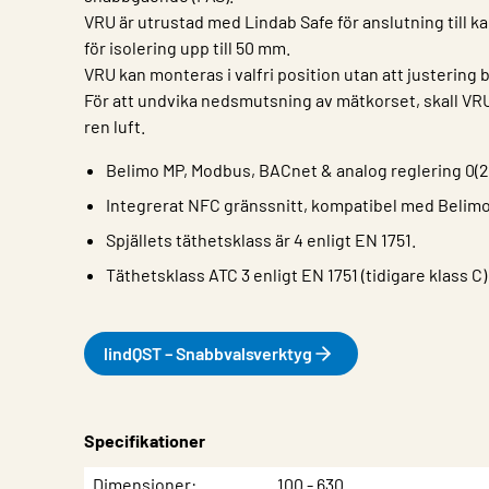
VRU är utrustad med Lindab Safe för anslutning till k
för isolering upp till 50 mm.
VRU kan monteras i valfri position utan att justering 
För att undvika nedsmutsning av mätkorset, skall V
ren luft.
Belimo MP, Modbus, BACnet & analog reglering 0(2
Integrerat NFC gränssnitt, kompatibel med Belimo
Spjällets täthetsklass är 4 enligt EN 1751.
Täthetsklass ATC 3 enligt EN 1751 (tidigare klass C)
lindQST – Snabbvalsverktyg
Specifikationer
Egenskap
Värde
Dimensioner
100 - 630