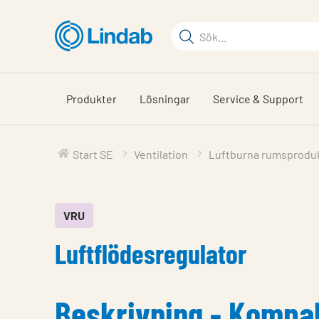
Hoppa
till
Sökord
huvudinnehållet
Sök
på
sajten
Produkter
Lösningar
Service & Support
Start SE
Ventilation
Luftburna rumsprodu
VRU
Luftflödesregulator
Beskrivning - Kompa