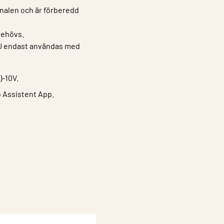
analen och är förberedd
behövs.
RU endast användas med
)-10V.
 Assistent App.