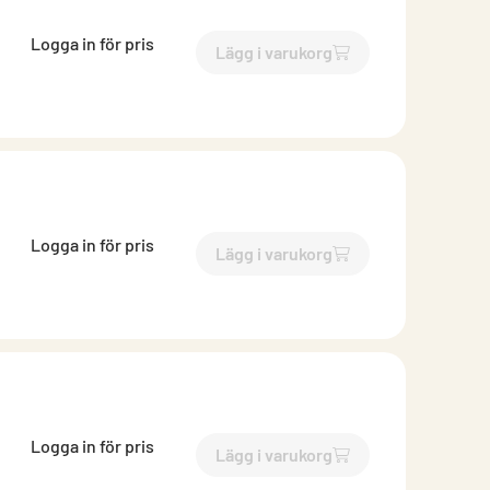
Logga in för pris
Lägg i varukorg
`$
Lägg till
$
Luftflödesregu
Logga in för pris
Lägg i varukorg
`$
Lägg till
$
VRU MF 0-10v m
Logga in för pris
Lägg i varukorg
`$
Lägg till
$
VRU MF 0-10v m