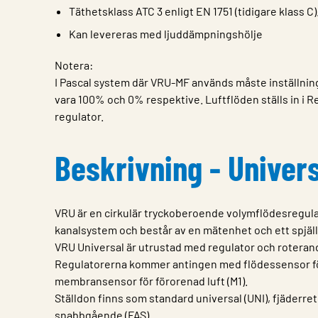
Täthetsklass ATC 3 enligt EN 1751 (tidigare klass C)
Kan levereras med ljuddämpningshölje
Notera:
I Pascal system där VRU-MF används måste inställnin
vara 100% och 0% respektive. Luftflöden ställs in i 
regulator.
Beskrivning - Univer
VRU är en cirkulär tryckoberoende volymflödesregulat
kanalsystem och består av en mätenhet och ett spjäll
VRU Universal är utrustad med regulator och roteran
Regulatorerna kommer antingen med flödessensor för 
membransensor för förorenad luft (M1).
Ställdon finns som standard universal (UNI), fjäderretu
snabbgående (FAS).