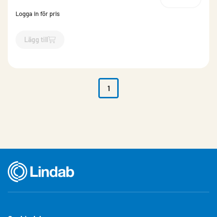
Logga in för pris
Lägg till
`$
Lägg till
$
Fuktgivare
-$
701287
`
1