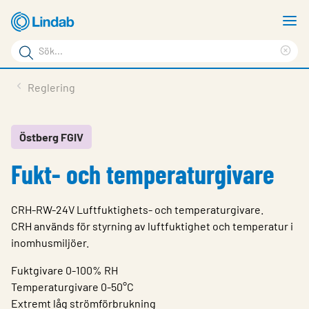
Hoppa
V
till
m
Sökord
huvudinnehållet
Ren
Sök
sök
Produkter
Reglering
på
Lösningar
sajten
Service & Support
Östberg FGIV
Fukt- och temperaturgivare
Hållbarhet
Om Lindab
CRH-RW-24V Luftfuktighets- och temperaturgivare.
Kontakt
CRH används för styrning av luftfuktighet och temperatur i
inomhusmiljöer.
Logga in
Fuktgivare 0-100% RH
Choose languge
Temperaturgivare 0-50°C
Sweden
Extremt låg strömförbrukning