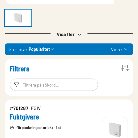
Visa fler
Sortera:
Visa:
Popularitet
Filtrera
Filtreringsord
Filtrera produk
#701287
FGIV
Fuktgivare
förpackningsstorlek
:
1 st