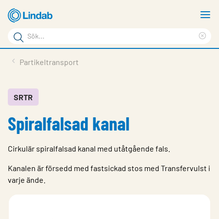
Hoppa
V
till
m
Sökord
huvudinnehållet
Ren
Sök
sök
Produkter
Partikeltransport
på
Lösningar
sajten
Service & Support
SRTR
Spiralfalsad kanal
Hållbarhet
Om Lindab
Cirkulär spiralfalsad kanal med utåtgående fals.
Kontakt
Kanalen är försedd med fastsickad stos med Transfervulst i
Logga in
varje ände.
Choose languge
Sweden