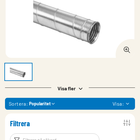
Visa fler
Sortera:
Visa:
Popularitet
Filtrera
Filtreringsord
Filtrera produk