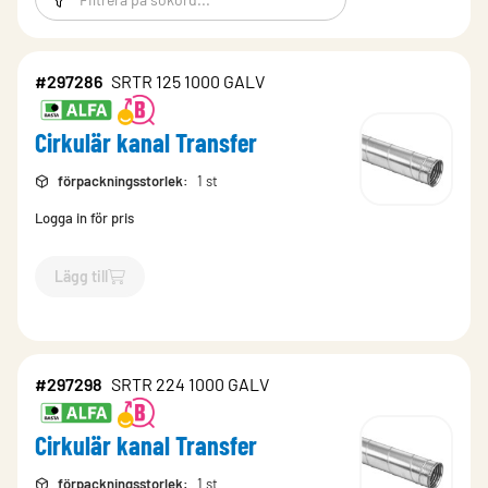
#297286
SRTR 125 1000 GALV
Cirkulär kanal Transfer
förpackningsstorlek
:
1 st
Logga in för pris
Lägg till
`$
Lägg till
$
Cirkulär kanal Transfer
-$
297286
`
#297298
SRTR 224 1000 GALV
Cirkulär kanal Transfer
förpackningsstorlek
:
1 st