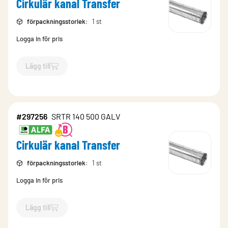
Cirkulär kanal Transfer
förpackningsstorlek
:
1 st
Logga in för pris
Lägg till
`$
Lägg till
$
Cirkulär kanal Transfer
-$
297252
`
#297256
SRTR 140 500 GALV
Cirkulär kanal Transfer
förpackningsstorlek
:
1 st
Logga in för pris
Lägg till
`$
Lägg till
$
Cirkulär kanal Transfer
-$
297256
`