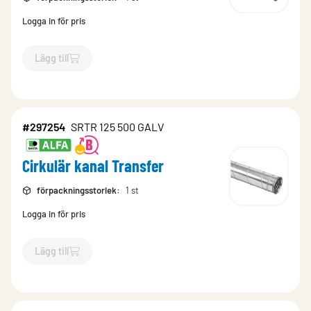
Logga in för pris
Lägg till
`$
Lägg till
$
Cirkulär kanal Transfer
-$
297298
`
#297254
SRTR 125 500 GALV
Cirkulär kanal Transfer
förpackningsstorlek
:
1 st
Logga in för pris
Lägg till
`$
Lägg till
$
Cirkulär kanal Transfer
-$
297254
`