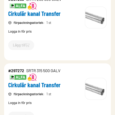
Cirkulär kanal Transfer
förpackningsstorlek
:
1 st
Logga in för pris
Lägg till
`$
Lägg till
$
Cirkulär kanal Transfer
-$
297268
`
#297272
SRTR 315 500 GALV
Cirkulär kanal Transfer
förpackningsstorlek
:
1 st
Logga in för pris