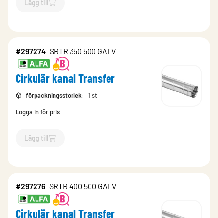
Lägg till
`$
Lägg till
$
Cirkulär kanal Transfer
-$
297272
`
#297274
SRTR 350 500 GALV
Cirkulär kanal Transfer
förpackningsstorlek
:
1 st
Logga in för pris
Lägg till
`$
Lägg till
$
Cirkulär kanal Transfer
-$
297274
`
#297276
SRTR 400 500 GALV
Cirkulär kanal Transfer