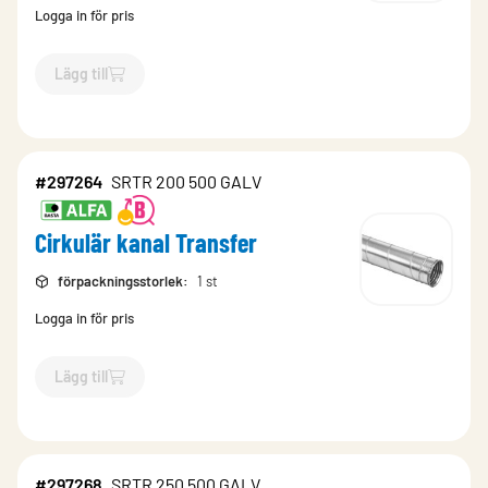
Logga in för pris
Lägg till
`$
Lägg till
$
Cirkulär kanal Transfer
-$
297262
`
#297264
SRTR 200 500 GALV
Cirkulär kanal Transfer
förpackningsstorlek
:
1 st
Logga in för pris
Lägg till
`$
Lägg till
$
Cirkulär kanal Transfer
-$
297264
`
#297268
SRTR 250 500 GALV