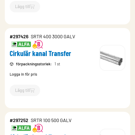
Lägg till
`$
Lägg till
$
Cirkulär kanal Transfer
-$
297296
`
#297426
SRTR 400 3000 GALV
Cirkulär kanal Transfer
förpackningsstorlek
:
1 st
Logga in för pris
Lägg till
`$
Lägg till
$
Cirkulär kanal Transfer
-$
297426
`
#297252
SRTR 100 500 GALV