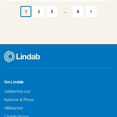
1
2
3
...
8
Om Lindab
Jobba hos oss
Nyheter & Press
Hållbarhet
Lindab Group