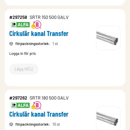
#297258
SRTR 150 500 GALV
Cirkulär kanal Transfer
förpackningsstorlek
:
1 st
Logga in för pris
Lägg till
`$
Lägg till
$
Cirkulär kanal Transfer
-$
297258
`
#297262
SRTR 180 500 GALV
Cirkulär kanal Transfer
förpackningsstorlek
:
10 st