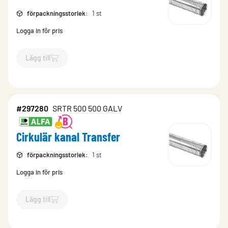
förpackningsstorlek
:
1 st
Logga in för pris
Lägg till
`$
Lägg till
$
Cirkulär kanal Transfer
-$
297276
`
#297280
SRTR 500 500 GALV
Cirkulär kanal Transfer
förpackningsstorlek
:
1 st
Logga in för pris
Lägg till
`$
Lägg till
$
Cirkulär kanal Transfer
-$
297280
`