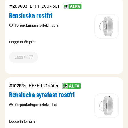
#208603
EPFH 200 4301
Renslucka rostfri
förpackningsstorlek
:
25 st
Logga in för pris
Lägg till
`$
Lägg till
$
Renslucka rostfri
-$
208603
`
#102534
EPFH 160 4404
Renslucka syrafast rostfri
förpackningsstorlek
:
1 st
Logga in för pris