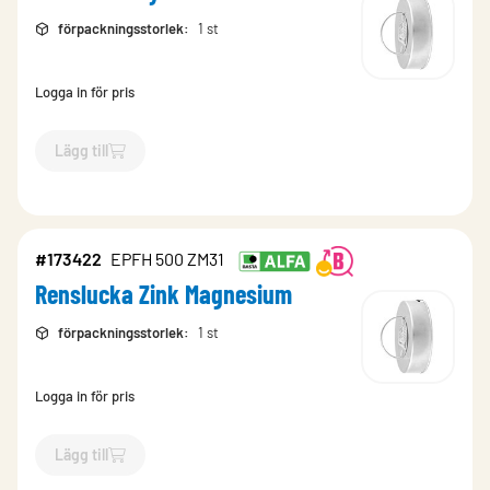
förpackningsstorlek
:
1 st
Logga in för pris
Lägg till
`$
Lägg till
$
Renslucka syrafast rostfri
-$
768360
`
#173422
EPFH 500 ZM31
Renslucka Zink Magnesium
förpackningsstorlek
:
1 st
Logga in för pris
Lägg till
`$
Lägg till
$
Renslucka Zink Magnesium
-$
173422
`