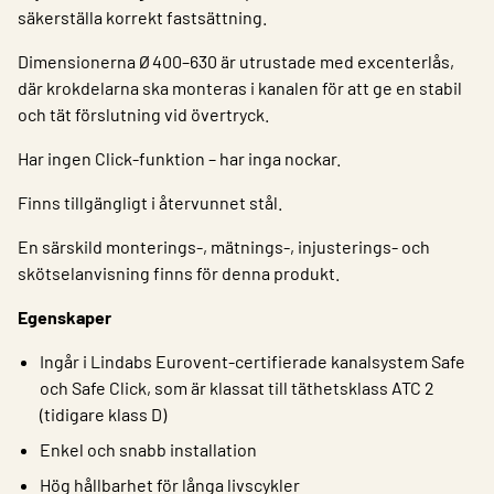
säkerställa korrekt fastsättning.
Dimensionerna Ø 400–630 är utrustade med excenterlås,
där krokdelarna ska monteras i kanalen för att ge en stabil
och tät förslutning vid övertryck.
Har ingen Click-funktion – har inga nockar.
Finns tillgängligt i återvunnet stål.
En särskild monterings-, mätnings-, injusterings- och
skötselanvisning finns för denna produkt.
Egenskaper
Ingår i Lindabs Eurovent-certifierade kanalsystem Safe
och Safe Click, som är klassat till täthetsklass ATC 2
(tidigare klass D)
Enkel och snabb installation
Hög hållbarhet för långa livscykler