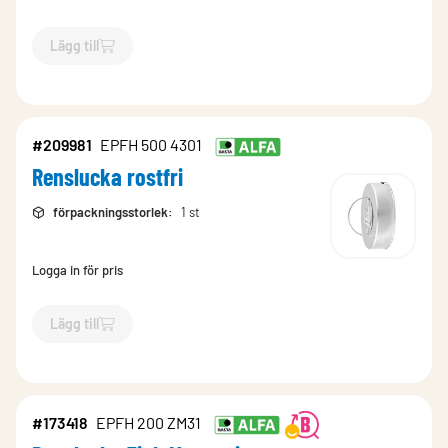
Lägg till
`$
Lägg till
$
Renslucka rostfri
-$
208604
`
#209981
EPFH 500 4301
Renslucka rostfri
förpackningsstorlek
:
1 st
Logga in för pris
Lägg till
`$
Lägg till
$
Renslucka rostfri
-$
209981
`
#173418
EPFH 200 ZM31