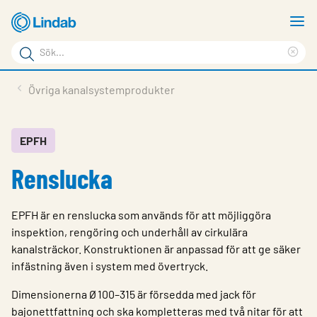
Hoppa
V
till
m
Sökord
huvudinnehållet
Ren
Sök
sök
Produkter
Övriga kanalsystemprodukter
på
Lösningar
sajten
Service & Support
EPFH
Renslucka
Hållbarhet
Om Lindab
EPFH är en renslucka som används för att möjliggöra
Kontakt
inspektion, rengöring och underhåll av cirkulära
kanalsträckor. Konstruktionen är anpassad för att ge säker
Logga in
infästning även i system med övertryck.
Choose languge
Dimensionerna Ø 100–315 är försedda med jack för
Sweden
bajonettfattning och ska kompletteras med två nitar för att