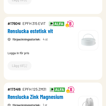
`$
Lägg till
$
Renslucka Zink Magnesium
-$
173419
`
#176041
EPFH 315 EVIT
Renslucka estetisk vit
förpackningsstorlek
:
4 st
Logga in för pris
Lägg till
`$
Lägg till
$
Renslucka estetisk vit
-$
176041
`
#173416
EPFH 125 ZM31
Renslucka Zink Magnesium
förpackningsstorlek
:
1 st