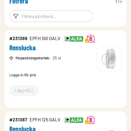
Filtrera
Filtreringsord
Filtrera produk
#231389
EPFH 160 GALV
Renslucka
förpackningsstorlek
:
25 st
Logga in för pris
Lägg till
`$
Lägg till
$
Renslucka
-$
231389
`
#231387
EPFH 125 GALV
Renslucka