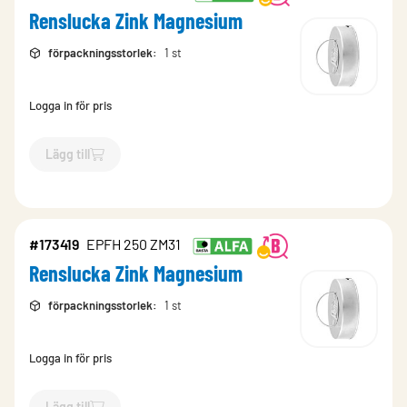
Renslucka Zink Magnesium
förpackningsstorlek
:
1 st
Logga in för pris
Lägg till
`$
Lägg till
$
Renslucka Zink Magnesium
-$
173420
`
#173419
EPFH 250 ZM31
Renslucka Zink Magnesium
förpackningsstorlek
:
1 st
Logga in för pris
Lägg till