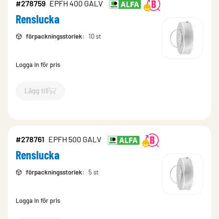
#278759
EPFH 400 GALV
Renslucka
förpackningsstorlek
:
10 st
Logga in för pris
Lägg till
`$
Lägg till
$
Renslucka
-$
278759
`
#278761
EPFH 500 GALV
Renslucka
förpackningsstorlek
:
5 st
Logga in för pris