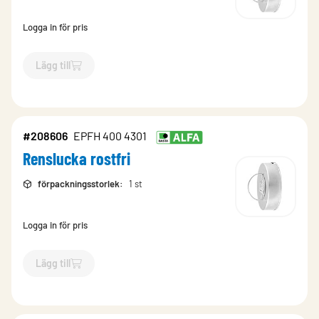
Logga in för pris
Lägg till
`$
Lägg till
$
Renslucka
-$
750521
`
#208606
EPFH 400 4301
Renslucka rostfri
förpackningsstorlek
:
1 st
Logga in för pris
Lägg till
`$
Lägg till
$
Renslucka rostfri
-$
208606
`