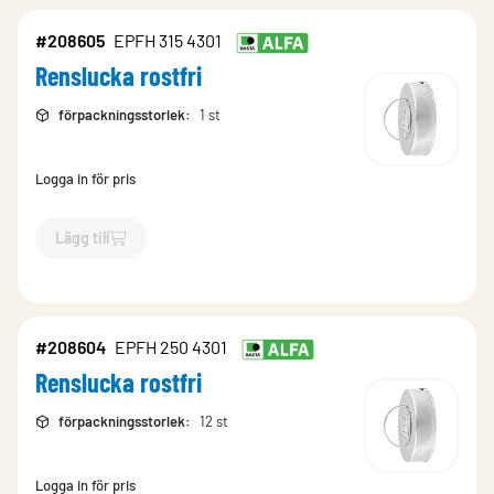
#208605
EPFH 315 4301
Renslucka rostfri
förpackningsstorlek
:
1 st
Logga in för pris
Lägg till
`$
Lägg till
$
Renslucka rostfri
-$
208605
`
#208604
EPFH 250 4301
Renslucka rostfri
förpackningsstorlek
:
12 st
Logga in för pris