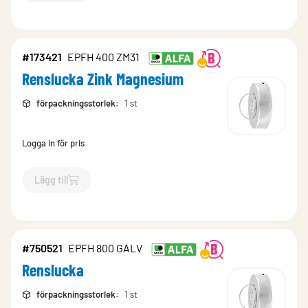
#173421
EPFH 400 ZM31
Renslucka Zink Magnesium
förpackningsstorlek
:
1 st
Logga in för pris
Lägg till
`$
Lägg till
$
Renslucka Zink Magnesium
-$
173421
`
#750521
EPFH 800 GALV
Renslucka
förpackningsstorlek
:
1 st