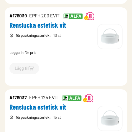
#176039
EPFH 200 EVIT
Renslucka estetisk vit
förpackningsstorlek
:
10 st
Logga in för pris
Lägg till
`$
Lägg till
$
Renslucka estetisk vit
-$
176039
`
#176037
EPFH 125 EVIT
Renslucka estetisk vit
förpackningsstorlek
:
15 st