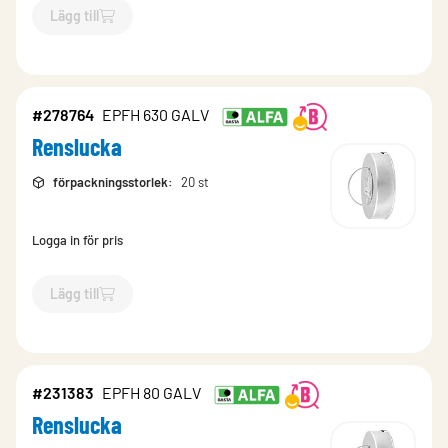
Lägg till
`$
Lägg till
$
Renslucka
-$
278761
`
#278764
EPFH 630 GALV
Renslucka
förpackningsstorlek
:
20 st
Logga in för pris
Lägg till
`$
Lägg till
$
Renslucka
-$
278764
`
#231383
EPFH 80 GALV
Renslucka