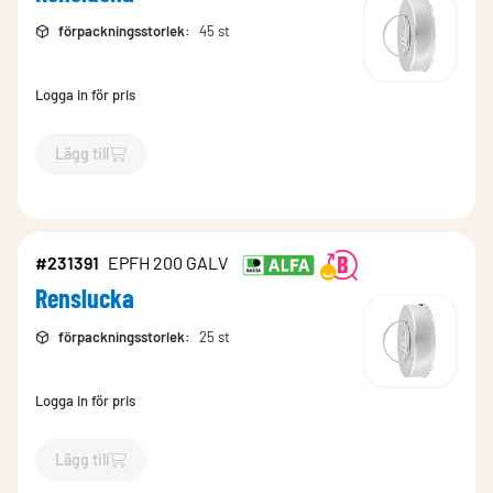
förpackningsstorlek
:
45 st
Logga in för pris
Lägg till
`$
Lägg till
$
Renslucka
-$
231387
`
#231391
EPFH 200 GALV
Renslucka
förpackningsstorlek
:
25 st
Logga in för pris
Lägg till
`$
Lägg till
$
Renslucka
-$
231391
`