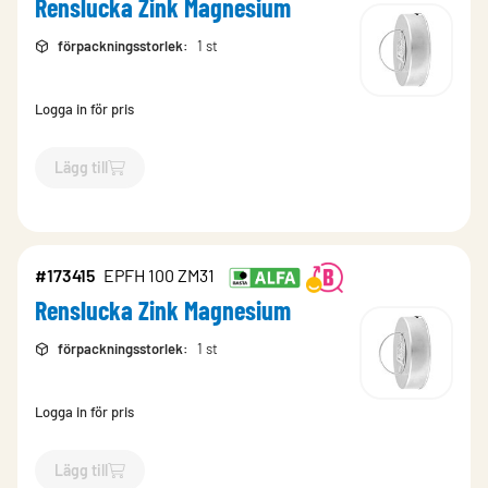
Renslucka Zink Magnesium
förpackningsstorlek
:
1 st
Logga in för pris
Lägg till
`$
Lägg till
$
Renslucka Zink Magnesium
-$
173418
`
#173415
EPFH 100 ZM31
Renslucka Zink Magnesium
förpackningsstorlek
:
1 st
Logga in för pris
Lägg till
`$
Lägg till
$
Renslucka Zink Magnesium
-$
173415
`