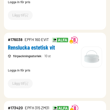
Logga in för pris
Lägg till
`$
Lägg till
$
Renslucka estetisk vit
-$
176037
`
#176038
EPFH 160 EVIT
Renslucka estetisk vit
förpackningsstorlek
:
10 st
Logga in för pris
Lägg till
`$
Lägg till
$
Renslucka estetisk vit
-$
176038
`
#173420
EPFH 315 ZM31