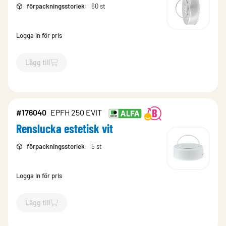
förpackningsstorlek
:
60 st
Logga in för pris
Lägg till
`$
Lägg till
$
Renslucka
-$
231383
`
#176040
EPFH 250 EVIT
Renslucka estetisk vit
förpackningsstorlek
:
5 st
Logga in för pris
Lägg till
`$
Lägg till
$
Renslucka estetisk vit
-$
176040
`