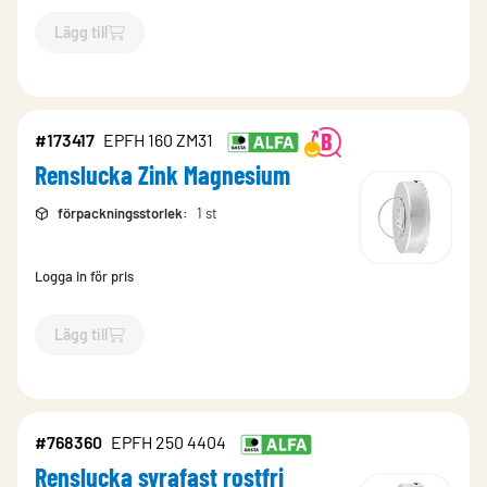
Lägg till
`$
Lägg till
$
Renslucka syrafast rostfri
-$
102534
`
#173417
EPFH 160 ZM31
Renslucka Zink Magnesium
förpackningsstorlek
:
1 st
Logga in för pris
Lägg till
`$
Lägg till
$
Renslucka Zink Magnesium
-$
173417
`
#768360
EPFH 250 4404
Renslucka syrafast rostfri