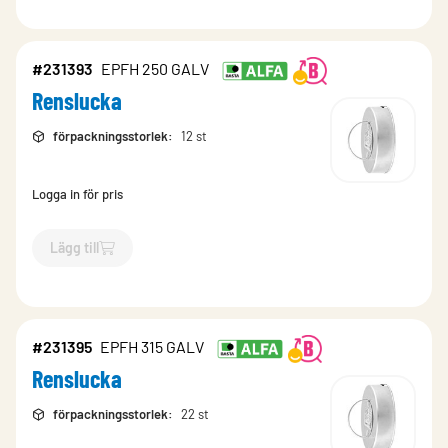
#231393
EPFH 250 GALV
Renslucka
förpackningsstorlek
:
12 st
Logga in för pris
Lägg till
`$
Lägg till
$
Renslucka
-$
231393
`
#231395
EPFH 315 GALV
Renslucka
förpackningsstorlek
:
22 st