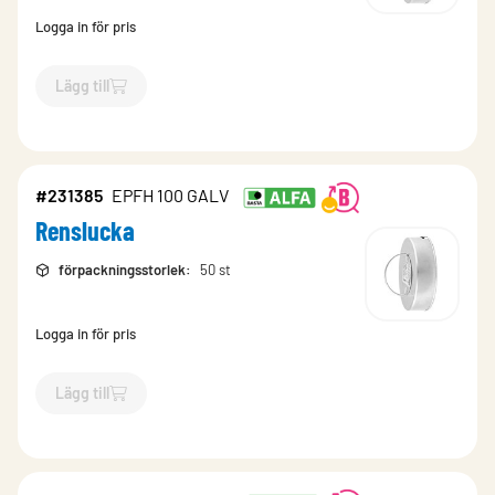
Logga in för pris
Lägg till
`$
Lägg till
$
Renslucka
-$
231395
`
#231385
EPFH 100 GALV
Renslucka
förpackningsstorlek
:
50 st
Logga in för pris
Lägg till
`$
Lägg till
$
Renslucka
-$
231385
`