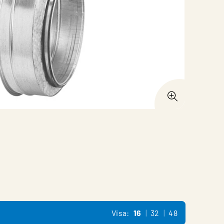
Visa:
16
32
48