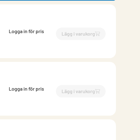
Logga in för pris
Lägg i varukorg
`$
Lägg till
$
Renslucka isol
Logga in för pris
Lägg i varukorg
`$
Lägg till
$
Renslucka isol