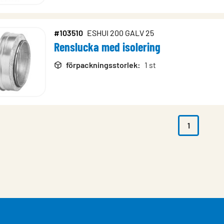
#103510
ESHUI 200 GALV 25
Renslucka med isolering
förpackningsstorlek
:
1 st
1