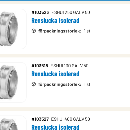
#103523
ESHUI 250 GALV 50
Renslucka isolerad
rodukter
förpackningsstorlek
:
1 st
#103518
ESHUI 100 GALV 50
Renslucka isolerad
förpackningsstorlek
:
1 st
#103527
ESHUI 400 GALV 50
Renslucka isolerad