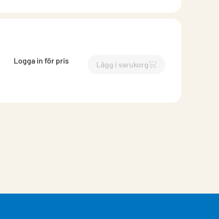
Logga in för pris
Lägg i varukorg
`$
Lägg till
$
Renslucka med 