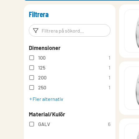
Filtrera
Filtreringsord
Filtrera p
Dimensioner
100
1
125
1
200
1
250
1
Fler alternativ
Material/Kulör
GALV
6