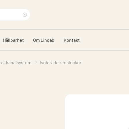
Rensa
sökfras
Hållbarhet
Om Lindab
Kontakt
erat kanalsystem
Isolerade rensluckor