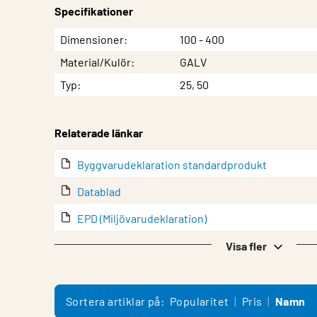
Specifikationer
Egenskap
Värde
Dimensioner
100 - 400
Material/Kulör
GALV
Typ
25, 50
Relaterade länkar
Byggvarudeklaration standardprodukt
Datablad
EPD (Miljövarudeklaration)
EPD-värden för galvaniserat stål (filtyp: .xlsx)
Visa fler
lindQST – Produktdokumentation
Montering
Sortera artiklar på:
Popularitet
Pris
Namn