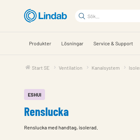
Hoppa
till
Sökord
huvudinnehållet
Sök
på
sajten
Produkter
Lösningar
Service & Support
Start SE
Ventilation
Kanalsystem
Isol
ESHUI
Renslucka
Renslucka med handtag, isolerad.