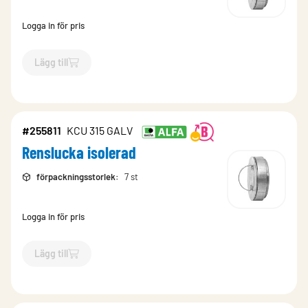
Logga in för pris
Lägg till
`$
Lägg till
$
Renslucka isolerad
-$
255809
`
#255811
KCU 315 GALV
Renslucka isolerad
förpackningsstorlek
:
7 st
Logga in för pris
Lägg till
`$
Lägg till
$
Renslucka isolerad
-$
255811
`