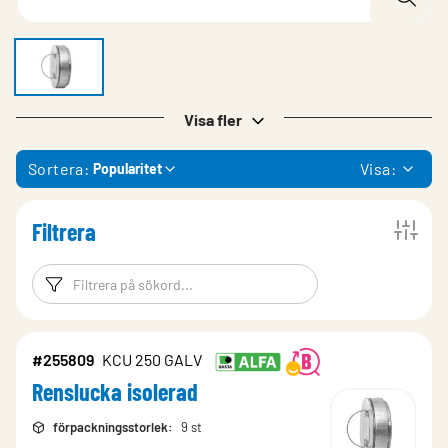
Visa fler
Sortera:
Visa:
Popularitet
Filtrera
Filtreringsord
Filtrera produk
#255809
KCU 250 GALV
Renslucka isolerad
förpackningsstorlek
:
9 st