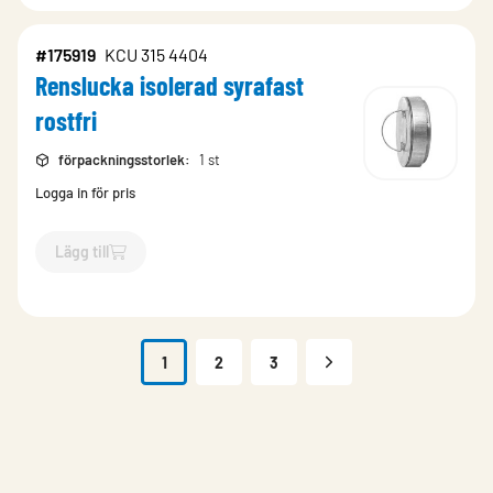
#175919
KCU 315 4404
Renslucka isolerad syrafast
rostfri
förpackningsstorlek
:
1 st
Logga in för pris
Lägg till
`$
Lägg till
$
Renslucka isolerad syrafast rostfri
-$
175919
`
1
2
3