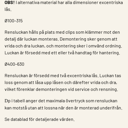
OBS!
I alternativa material har alla dimensioner excentriska
lås.
Ø100–315
Rensluckan hålls på plats med clips som klämmer mot den
detalj där luckan monteras. Demontering sker genom att
vrida och dra luckan, och montering sker i omvänd ordning.
Luckan är försedd med ett eller två handtag för hantering.
Ø400–630
Rensluckan är försedd med två excentriska lås. Luckan tas
loss genom att låsa upp låsen och därefter vrida och dra,
vilket förenklar demonteringen vid service och rensning.
p i tabell anger det maximala övertryck som rensluckan
D
kan motstå utan att lossna när den är monterad underifrån.
Se datablad för detaljerade värden.