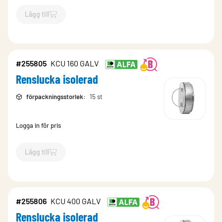
Lägg till
`$
Lägg till
$
Renslucka isolerad
-$
255807
`
#255805
KCU 160 GALV
Renslucka isolerad
förpackningsstorlek
:
15 st
Logga in för pris
Lägg till
`$
Lägg till
$
Renslucka isolerad
-$
255805
`
#255806
KCU 400 GALV
Renslucka isolerad