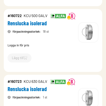
#160722
KCU 500 GALV
Renslucka isolerad
förpackningsstorlek
:
18 st
Logga in för pris
Lägg till
`$
Lägg till
$
Renslucka isolerad
-$
160722
`
#160723
KCU 630 GALV
Renslucka isolerad
förpackningsstorlek
:
1 st