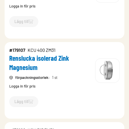
Logga in för pris
Lägg till
`$
Lägg till
$
Renslucka isolerad
-$
160723
`
#179107
KCU 400 ZM31
Renslucka isolerad Zink
Magnesium
förpackningsstorlek
:
1 st
Logga in för pris
Lägg till
`$
Lägg till
$
Renslucka isolerad Zink Magnesium
-$
179107
`