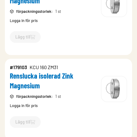
Magnesium
förpackningsstorlek
:
1 st
Logga in för pris
Lägg till
`$
Lägg till
$
Renslucka isolerad Zink Magnesium
-$
179104
`
#179103
KCU 160 ZM31
Renslucka isolerad Zink
Magnesium
förpackningsstorlek
:
1 st
Logga in för pris
Lägg till
`$
Lägg till
$
Renslucka isolerad Zink Magnesium
-$
179103
`