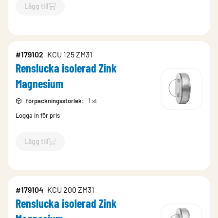
Lägg till
`$
Lägg till
$
Renslucka isolerad Zink Magnesium
-$
179105
`
#179102
KCU 125 ZM31
Renslucka isolerad Zink
Magnesium
förpackningsstorlek
:
1 st
Logga in för pris
Lägg till
`$
Lägg till
$
Renslucka isolerad Zink Magnesium
-$
179102
`
#179104
KCU 200 ZM31
Renslucka isolerad Zink