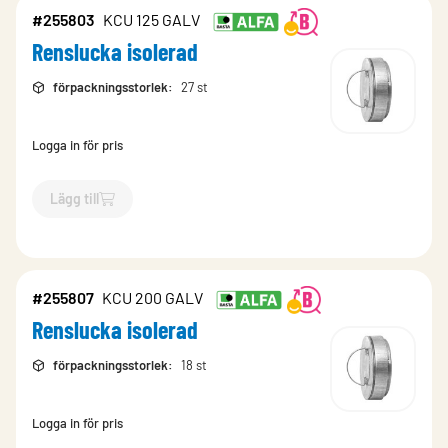
#255803
KCU 125 GALV
Renslucka isolerad
förpackningsstorlek
:
27 st
Logga in för pris
Lägg till
`$
Lägg till
$
Renslucka isolerad
-$
255803
`
#255807
KCU 200 GALV
Renslucka isolerad
förpackningsstorlek
:
18 st
Logga in för pris