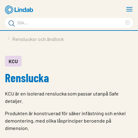
Hoppa
V
till
m
Sökord
huvudinnehållet
Ren
Sök
sök
Produkter
Rensluckor och ändlock
på
Lösningar
sajten
Service & Support
KCU
Renslucka
Hållbarhet
Om Lindab
KCU är en isolerad renslucka som passar utanpå Safe
Kontakt
detaljer.
Logga in
Produkten är konstruerad för säker infästning och enkel
demontering, med olika låsprinciper beroende på
Choose languge
dimension.
Sweden