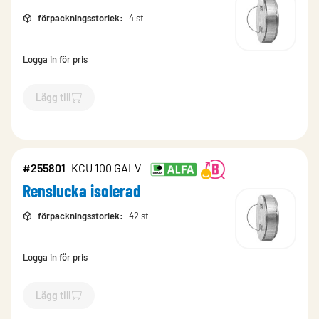
förpackningsstorlek
:
4 st
Logga in för pris
Lägg till
`$
Lägg till
$
Renslucka isolerad
-$
255806
`
#255801
KCU 100 GALV
Renslucka isolerad
förpackningsstorlek
:
42 st
Logga in för pris
Lägg till
`$
Lägg till
$
Renslucka isolerad
-$
255801
`