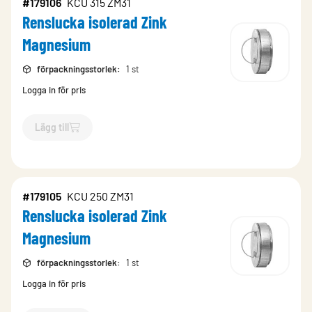
#179106
KCU 315 ZM31
Renslucka isolerad Zink
Magnesium
förpackningsstorlek
:
1 st
Logga in för pris
Lägg till
`$
Lägg till
$
Renslucka isolerad Zink Magnesium
-$
179106
`
#179105
KCU 250 ZM31
Renslucka isolerad Zink
Magnesium
förpackningsstorlek
:
1 st
Logga in för pris