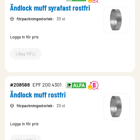
Ändlock muff syrafast rostfri
förpackningsstorlek
:
30 st
Logga in för pris
Lägg till
`$
Lägg till
$
Ändlock muff syrafast rostfri
-$
768356
`
#208588
EPF 200 4301
Ändlock muff rostfri
förpackningsstorlek
:
20 st
Logga in för pris