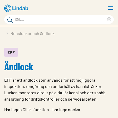
Hoppa
V
till
m
Sökord
huvudinnehållet
Ren
Sök
sök
Produkter
Rensluckor och ändlock
på
Lösningar
sajten
Service & Support
EPF
Ändlock
Hållbarhet
Om Lindab
EPF är ett ändlock som används för att möjliggöra
Kontakt
inspektion, rengöring och underhåll av kanalsträckor.
Luckan monteras direkt på cirkulär kanal och ger snabb
Logga in
anslutning för driftskontroller och servicearbeten.
Choose languge
Har ingen Click-funktion – har inga nockar.
Sweden