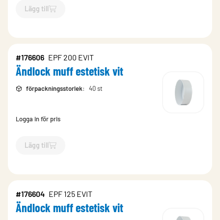
Lägg till
`$
Lägg till
$
Ändlock muff rostfri
-$
208592
`
#176606
EPF 200 EVIT
Ändlock muff estetisk vit
förpackningsstorlek
:
40 st
Logga in för pris
Lägg till
`$
Lägg till
$
Ändlock muff estetisk vit
-$
176606
`
#176604
EPF 125 EVIT
Ändlock muff estetisk vit