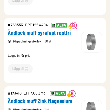
Lägg till
`$
Lägg till
$
Ändlock muff rostfri
-$
208588
`
#768353
EPF 125 4404
Ändlock muff syrafast rostfri
förpackningsstorlek
:
80 st
Logga in för pris
Lägg till
`$
Lägg till
$
Ändlock muff syrafast rostfri
-$
768353
`
#173410
EPF 500 ZM31
Ändlock muff Zink Magnesium
förpackningsstorlek
:
1 st