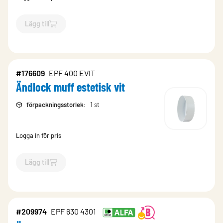
Lägg till
`$
Lägg till
$
Ändlock muff Zink Magnesium
-$
173406
`
#176609
EPF 400 EVIT
Ändlock muff estetisk vit
förpackningsstorlek
:
1 st
Logga in för pris
Lägg till
`$
Lägg till
$
Ändlock muff estetisk vit
-$
176609
`
#209974
EPF 630 4301