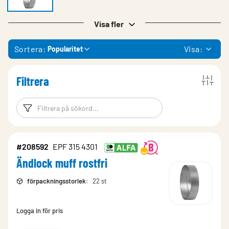
Visa fler
Sortera:
Visa:
Popularitet
Filtrera
Filtreringsord
Filtrera produk
#208592
EPF 315 4301
Ändlock muff rostfri
förpackningsstorlek
:
22 st
Logga in för pris