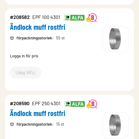
#208582
EPF 100 4301
Ändlock muff rostfri
förpackningsstorlek
:
55 st
Logga in för pris
Lägg till
`$
Lägg till
$
Ändlock muff rostfri
-$
208582
`
#208590
EPF 250 4301
Ändlock muff rostfri
förpackningsstorlek
:
15 st