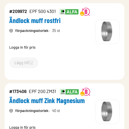
#209972
EPF 500 4301
Ändlock muff rostfri
förpackningsstorlek
:
35 st
Logga in för pris
Lägg till
`$
Lägg till
$
Ändlock muff rostfri
-$
209972
`
#173406
EPF 200 ZM31
Ändlock muff Zink Magnesium
förpackningsstorlek
:
40 st
Logga in för pris