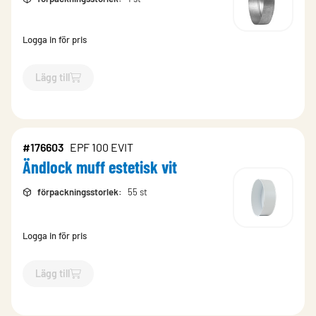
Logga in för pris
Lägg till
`$
Lägg till
$
Ändlock muff Zink Magnesium
-$
173410
`
#176603
EPF 100 EVIT
Ändlock muff estetisk vit
förpackningsstorlek
:
55 st
Logga in för pris
Lägg till
`$
Lägg till
$
Ändlock muff estetisk vit
-$
176603
`