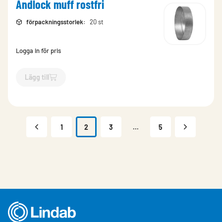
Ändlock muff rostfri
förpackningsstorlek
:
20 st
Logga in för pris
Lägg till
`$
Lägg till
$
Ändlock muff rostfri
-$
209974
`
1
2
3
...
5