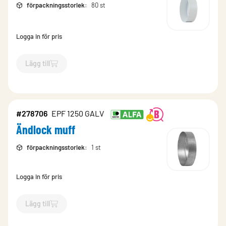
förpackningsstorlek
:
80 st
Logga in för pris
Lägg till
`$
Lägg till
$
Ändlock muff estetisk vit
-$
176604
`
#278706
EPF 1250 GALV
Ändlock muff
förpackningsstorlek
:
1 st
Logga in för pris
Lägg till
`$
Lägg till
$
Ändlock muff
-$
278706
`