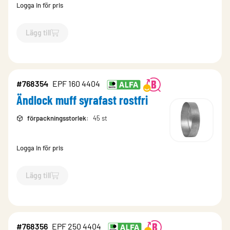
Logga in för pris
Lägg till
`$
Lägg till
$
Ändlock muff rostfri
-$
208590
`
#768354
EPF 160 4404
Ändlock muff syrafast rostfri
förpackningsstorlek
:
45 st
Logga in för pris
Lägg till
`$
Lägg till
$
Ändlock muff syrafast rostfri
-$
768354
`
#768356
EPF 250 4404