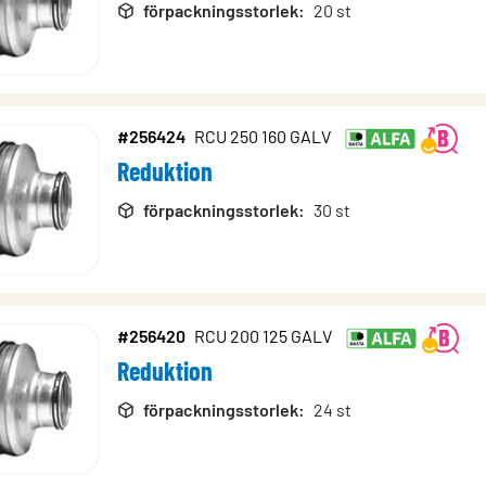
förpackningsstorlek
:
20 st
#256424
RCU 250 160 GALV
Reduktion
förpackningsstorlek
:
30 st
#256420
RCU 200 125 GALV
Reduktion
förpackningsstorlek
:
24 st