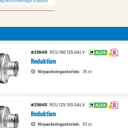
magnesiumbelagd stålplåt
#256418
RCU 160 125 GALV
Reduktion
rodukter
förpackningsstorlek
:
35 st
#256415
RCU 125 100 GALV
Reduktion
förpackningsstorlek
:
63 st