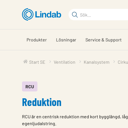
Hoppa
till
Sökord
huvudinnehållet
Sök
på
sajten
Produkter
Lösningar
Service & Support
Start SE
Ventilation
Kanalsystem
Cirk
RCU
Reduktion
RCU är en centrisk reduktion med kort bygglängd, lågt
egenljudalstring.