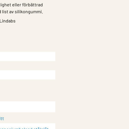
ighet eller förbättrad
list av silikongummi.
 Lindabs
itt