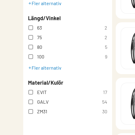
Fler alternativ
Längd/Vinkel
63
2
75
2
80
5
100
9
Fler alternativ
Material/Kulör
EVIT
17
GALV
54
ZM31
30