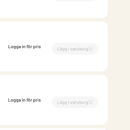
Logga in för pris
Lägg i varukorg
`$
Lägg till
$
Reduktion
-$
25
Logga in för pris
Lägg i varukorg
`$
Lägg till
$
Reduktion
-$
25