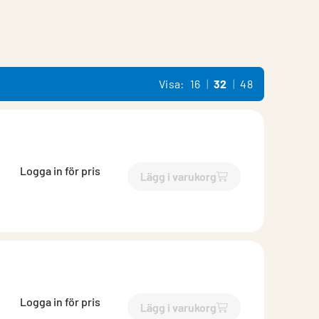
Visa:
16
32
48
Logga in för pris
Lägg i varukorg
`$
Lägg till
$
Reduktion
-$
25
Logga in för pris
Lägg i varukorg
`$
Lägg till
$
Reduktion
-$
25