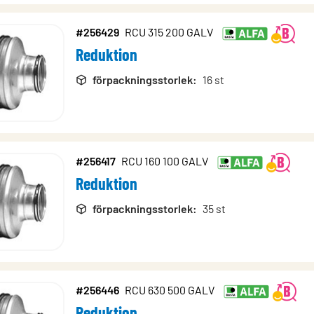
#256429
RCU 315 200 GALV
Reduktion
förpackningsstorlek
:
16 st
#256417
RCU 160 100 GALV
Reduktion
förpackningsstorlek
:
35 st
#256446
RCU 630 500 GALV
Reduktion