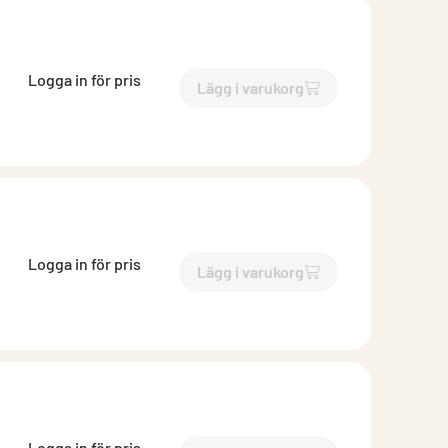
Logga in för pris
Lägg i varukorg
`$
Lägg till
$
Reduktion
-$
25
Logga in för pris
Lägg i varukorg
`$
Lägg till
$
Reduktion
-$
25
Logga in för pris