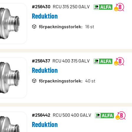
#256430
RCU 315 250 GALV
Reduktion
förpackningsstorlek
:
16 st
#256437
RCU 400 315 GALV
Reduktion
förpackningsstorlek
:
40 st
#256442
RCU 500 400 GALV
Reduktion