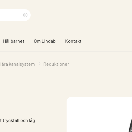
Rensa
sökfras
Hållbarhet
Om Lindab
Kontakt
ulära kanalsystem
Reduktioner
 tryckfall och låg