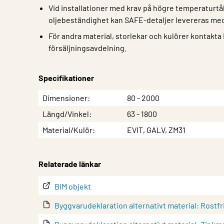
Vid installationer med krav på högre temperaturtål
oljebeständighet kan SAFE-detaljer levereras med 
För andra material, storlekar och kulörer kontakta
försäljningsavdelning.
Specifikationer
Egenskap
Värde
Dimensioner
80 - 2000
Längd/Vinkel
63 - 1800
Material/Kulör
EVIT, GALV, ZM31
Relaterade länkar
BIM objekt
Byggvarudeklaration alternativt material: Rostfr