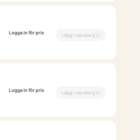
Logga in för pris
Lägg i varukorg
`$
Lägg till
$
Reduktion
-$
25
Logga in för pris
Lägg i varukorg
`$
Lägg till
$
Reduktion
-$
25