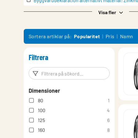
Byggvarudeklaration alternativt material: Zink
Byggvarudeklaration standardprodukt
Visa fler
Datablad
EPD (Miljövarudeklaration)
Sortera artiklar på:
Popularitet
Pris
Namn
EPD-värden för galvaniserat stål (filtyp: .xlsx)
Filtrera
Eurovent-certifikat
lindQST – Produktdokumentation
Filtreringsord
Filtrera p
Montering
Dimensioner
Produktöversikt
80
1
100
4
125
6
160
8