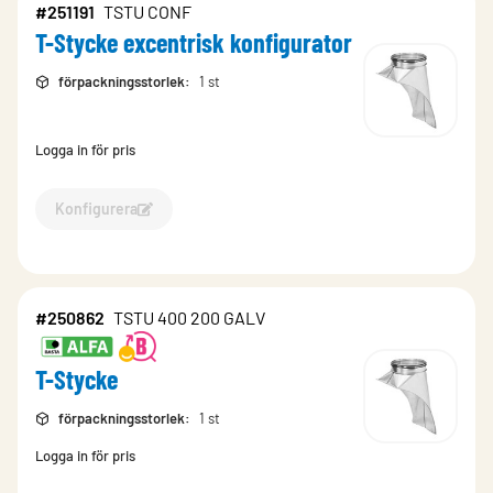
#251191
TSTU CONF
T-Stycke excentrisk konfigurator
förpackningsstorlek
:
1 st
Logga in för pris
Konfigurera
Konfigurera T-Stycke excentrisk konfigurator-251191
#250862
TSTU 400 200 GALV
T-Stycke
förpackningsstorlek
:
1 st
Logga in för pris