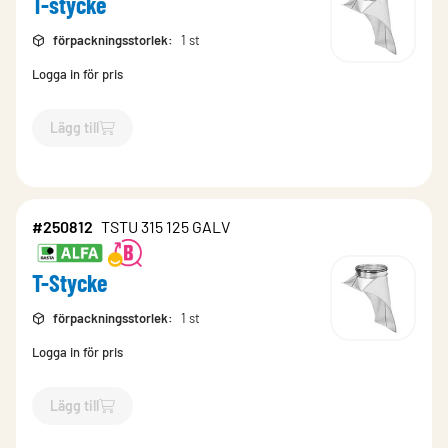
T-stycke
förpackningsstorlek
:
1 st
Logga in för pris
Lägg till
`$
Lägg till
$
T-stycke
-$
250720
`
#250812
TSTU 315 125 GALV
T-Stycke
förpackningsstorlek
:
1 st
Logga in för pris
Lägg till
`$
Lägg till
$
T-Stycke
-$
250812
`