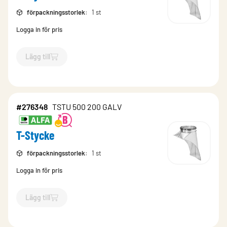
förpackningsstorlek
:
1 st
Logga in för pris
Lägg till
`$
Lägg till
$
T-Stycke
-$
250864
`
#276348
TSTU 500 200 GALV
T-Stycke
förpackningsstorlek
:
1 st
Logga in för pris
Lägg till
`$
Lägg till
$
T-Stycke
-$
276348
`