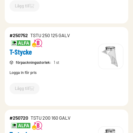
Lägg till
`$
Lägg till
$
T-Stycke
-$
250862
`
#250752
TSTU 250 125 GALV
T-Stycke
förpackningsstorlek
:
1 st
Logga in för pris
Lägg till
`$
Lägg till
$
T-Stycke
-$
250752
`
#250720
TSTU 200 160 GALV