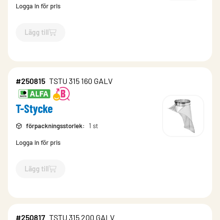
Logga in för pris
Lägg till
`$
Lägg till
$
T-Stycke
-$
250755
`
#250815
TSTU 315 160 GALV
T-Stycke
förpackningsstorlek
:
1 st
Logga in för pris
Lägg till
`$
Lägg till
$
T-Stycke
-$
250815
`
#250817
TSTU 315 200 GALV