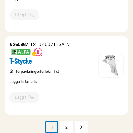
Lägg till
`$
Lägg till
$
T-Stycke
-$
276346
`
#250867
TSTU 400 315 GALV
T-Stycke
förpackningsstorlek
:
1 st
Logga in för pris
Lägg till
`$
Lägg till
$
T-Stycke
-$
250867
`
1
2