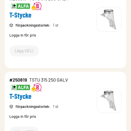
T-Stycke
förpackningsstorlek
:
1 st
Logga in för pris
Lägg till
`$
Lägg till
$
T-Stycke
-$
250817
`
#250819
TSTU 315 250 GALV
T-Stycke
förpackningsstorlek
:
1 st
Logga in för pris