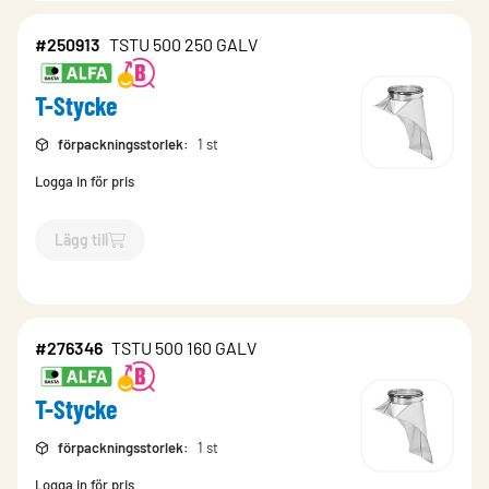
#250913
TSTU 500 250 GALV
T-Stycke
förpackningsstorlek
:
1 st
Logga in för pris
Lägg till
`$
Lägg till
$
T-Stycke
-$
250913
`
#276346
TSTU 500 160 GALV
T-Stycke
förpackningsstorlek
:
1 st
Logga in för pris