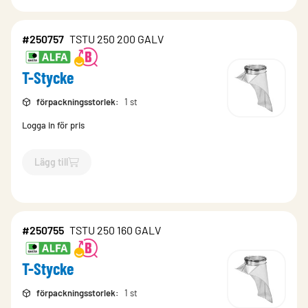
#250757
TSTU 250 200 GALV
T-Stycke
förpackningsstorlek
:
1 st
Logga in för pris
Lägg till
`$
Lägg till
$
T-Stycke
-$
250757
`
#250755
TSTU 250 160 GALV
T-Stycke
förpackningsstorlek
:
1 st