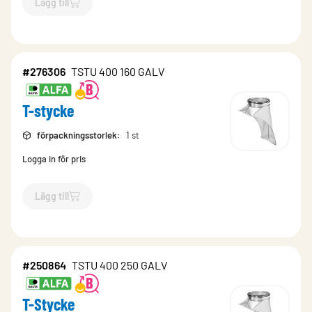
Lägg till
`$
Lägg till
$
T-Stycke
-$
250819
`
#276306
TSTU 400 160 GALV
T-stycke
förpackningsstorlek
:
1 st
Logga in för pris
Lägg till
`$
Lägg till
$
T-stycke
-$
276306
`
#250864
TSTU 400 250 GALV
T-Stycke