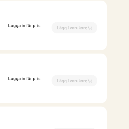
Logga in för pris
Lägg i varukorg
`$
Lägg till
$
Cirkulär kanal
-$
Logga in för pris
Lägg i varukorg
`$
Lägg till
$
Cirkulär kanal
-$