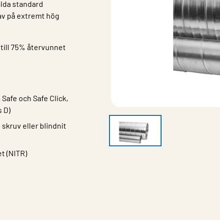
valda standard
av på extremt hög
till 75% återvunnet
Safe och Safe Click,
s D)
skruv eller blindnit
t (NITR)