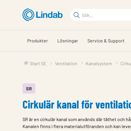
Hoppa
till
Sökord
huvudinnehållet
Sök
på
sajten
Produkter
Lösningar
Service & Support
Start SE
Ventilation
Kanalsystem
Cirk
SR
Cirkulär kanal för ventila
SR är en cirkulär kanal som används där täthet och hå
Kanalen finns i flera materialutföranden och kan leve