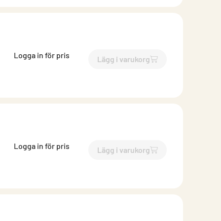
Logga in för pris
Lägg i varukorg
`$
Lägg till
$
Cirkulär kanal
-$
Logga in för pris
Lägg i varukorg
`$
Lägg till
$
Cirkulär kanal
-$