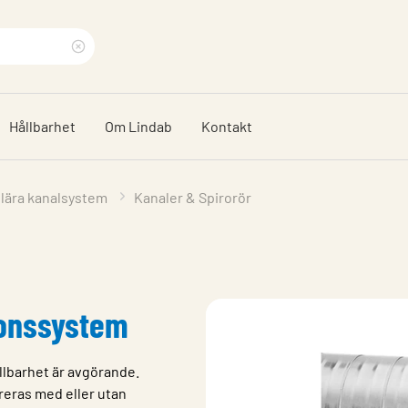
Rensa
sökfras
Hållbarhet
Om Lindab
Kontakt
ulära kanalsystem
Kanaler & Spirorör
tionssystem
llbarhet är avgörande.
reras med eller utan