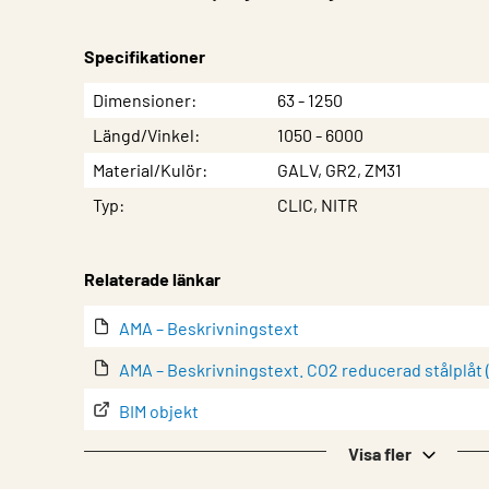
Specifikationer
Egenskap
Värde
Dimensioner
63 - 1250
Längd/Vinkel
1050 - 6000
Material/Kulör
GALV, GR2, ZM31
Typ
CLIC, NITR
Relaterade länkar
AMA – Beskrivningstext
AMA – Beskrivningstext. CO2 reducerad stålplåt 
BIM objekt
Byggvarudeklaration alternativt material: Rostfr
Visa fler