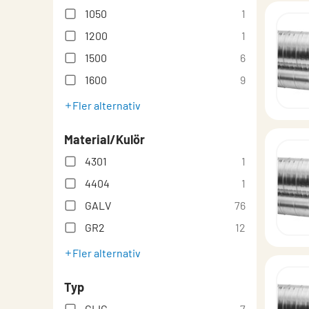
1050
1
1200
1
1500
6
1600
9
Fler alternativ
Material/Kulör
4301
1
4404
1
GALV
76
GR2
12
Fler alternativ
Typ
CLIC
7