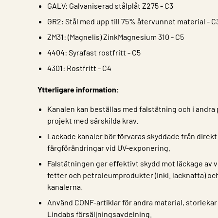
GALV: Galvaniserad stålplåt Z275 - C3
GR2: Stål med upp till 75% återvunnet material - C
ZM31: (Magnelis) ZinkMagnesium 310 - C5
4404: Syrafast rostfritt - C5
4301: Rostfritt - C4
Ytterligare information:
Kanalen kan beställas med falstätning och i andra p
projekt med särskilda krav.
Lackade kanaler bör förvaras skyddade från direkt s
färgförändringar vid UV-exponering.
Falstätningen ger effektivt skydd mot läckage av ve
fetter och petroleumprodukter (inkl. lacknafta) oc
kanalerna.
Använd CONF-artiklar för andra material, storlekar
Lindabs försäljningsavdelning.