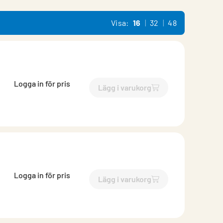
Visa:
16
32
48
Logga in för pris
Lägg i varukorg
`$
Lägg till
$
Cirkulär kanal
-$
Logga in för pris
Lägg i varukorg
`$
Lägg till
$
Cirkulär kanal
-$