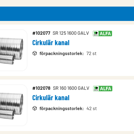
magnesiumbelagd stålplåt
#102077
SR 125 1600 GALV
Cirkulär kanal
rodukter
förpackningsstorlek
:
72 st
p: .xlsx)
#102078
SR 160 1600 GALV
Cirkulär kanal
förpackningsstorlek
:
42 st