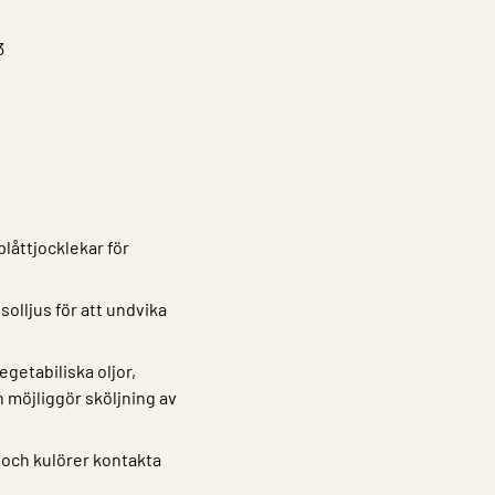
3
låttjocklekar för
olljus för att undvika
getabiliska oljor,
h möjliggör sköljning av
 och kulörer kontakta