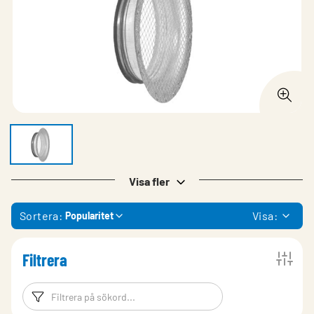
Visa fler
Sortera:
Visa:
Popularitet
Filtrera
Filtreringsord
Filtrera produk