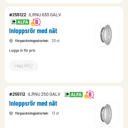
#255122
ILRNU 630 GALV
Inloppsrör med nät
förpackningsstorlek
:
20 st
Logga in för pris
Lägg till
`$
Lägg till
$
Inloppsrör med nät
-$
255122
`
#255112
ILRNU 250 GALV
Inloppsrör med nät
förpackningsstorlek
:
13 st