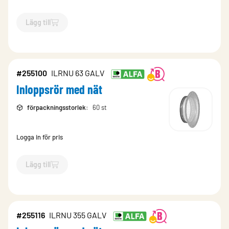
Lägg till
`$
Lägg till
$
Inloppsrör med nät
-$
255106
`
#255100
ILRNU 63 GALV
Inloppsrör med nät
förpackningsstorlek
:
60 st
Logga in för pris
Lägg till
`$
Lägg till
$
Inloppsrör med nät
-$
255100
`
#255116
ILRNU 355 GALV