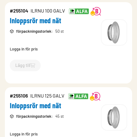
#255104
ILRNU 100 GALV
Inloppsrör med nät
förpackningsstorlek
:
50 st
Logga in för pris
Lägg till
`$
Lägg till
$
Inloppsrör med nät
-$
255104
`
#255106
ILRNU 125 GALV
Inloppsrör med nät
förpackningsstorlek
:
45 st
Logga in för pris