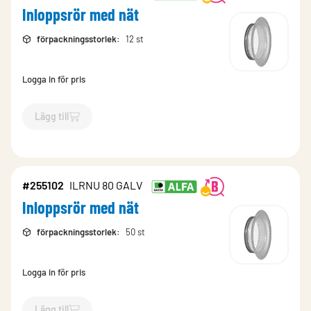
Inloppsrör med nät
förpackningsstorlek
:
12 st
Logga in för pris
Lägg till
`$
Lägg till
$
Inloppsrör med nät
-$
255114
`
#255102
ILRNU 80 GALV
Inloppsrör med nät
förpackningsstorlek
:
50 st
Logga in för pris
Lägg till