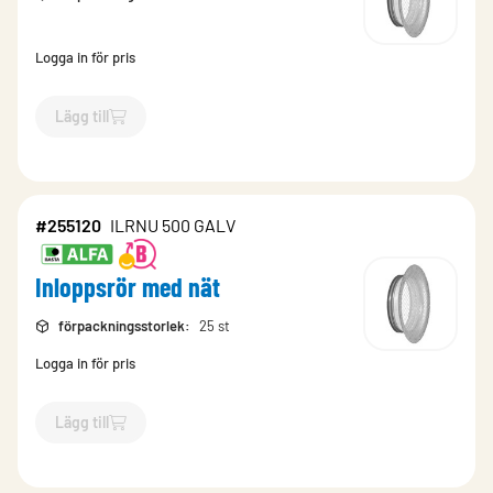
Logga in för pris
Lägg till
`$
Lägg till
$
Inloppsrör med nät
-$
255108
`
#255120
ILRNU 500 GALV
Inloppsrör med nät
förpackningsstorlek
:
25 st
Logga in för pris
Lägg till
`$
Lägg till
$
Inloppsrör med nät
-$
255120
`