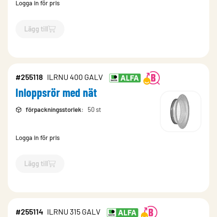
Logga in för pris
Lägg till
`$
Lägg till
$
Inloppsrör med nät
-$
255112
`
#255118
ILRNU 400 GALV
Inloppsrör med nät
förpackningsstorlek
:
50 st
Logga in för pris
Lägg till
`$
Lägg till
$
Inloppsrör med nät
-$
255118
`
#255114
ILRNU 315 GALV