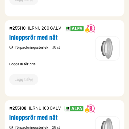
`$
Lägg till
$
Inloppsrör med nät
-$
255102
`
#255110
ILRNU 200 GALV
Inloppsrör med nät
förpackningsstorlek
:
30 st
Logga in för pris
Lägg till
`$
Lägg till
$
Inloppsrör med nät
-$
255110
`
#255108
ILRNU 160 GALV
Inloppsrör med nät
förpackningsstorlek
:
28 st