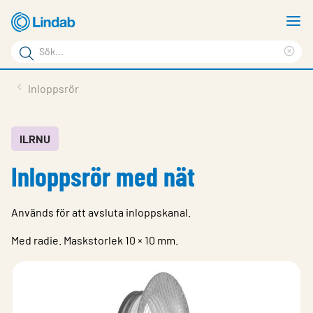
Hoppa
V
till
m
Sökord
huvudinnehållet
Ren
Sök
sök
Produkter
Inloppsrör
på
Lösningar
sajten
Service & Support
ILRNU
Inloppsrör med nät
Hållbarhet
Om Lindab
Används för att avsluta inloppskanal.
Kontakt
Med radie. Maskstorlek 10 × 10 mm.
Logga in
Choose languge
Sweden