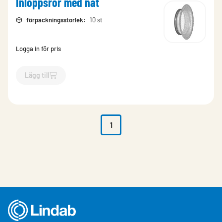
Inloppsrör med nät
förpackningsstorlek
:
10 st
Logga in för pris
Lägg till
`$
Lägg till
$
Inloppsrör med nät
-$
255116
`
1