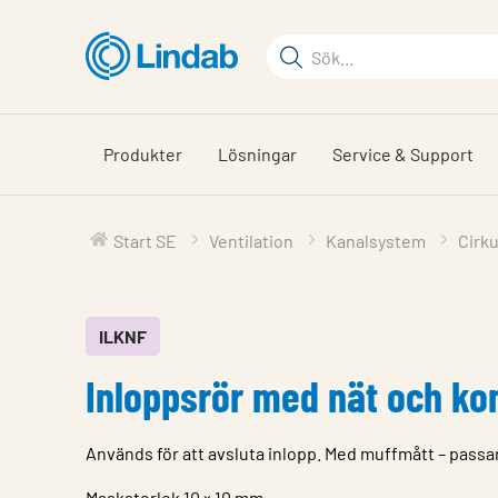
Hoppa
till
Sökord
huvudinnehållet
Sök
på
sajten
Produkter
Lösningar
Service & Support
Start SE
Ventilation
Kanalsystem
Cirk
ILKNF
Inloppsrör med nät och ko
Används för att avsluta inlopp. Med muffmått – passar
Maskstorlek 10 × 10 mm.