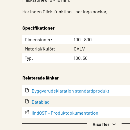
Har ingen Click-funktion – har inga nockar.
Specifikationer
Egenskap
Värde
Dimensioner
100 - 800
Material/Kulör
GALV
Typ
100, 50
Relaterade länkar
Byggvarudeklaration standardprodukt
Datablad
lindQST – Produktdokumentation
Produktöversikt
Visa fler