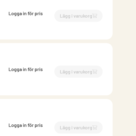
Logga in för pris
Lägg i varukorg
`$
Lägg till
$
Inloppsrör muf
Logga in för pris
Lägg i varukorg
`$
Lägg till
$
Inloppsrör muf
Logga in för pris
Lägg i varukorg
`$
Lägg till
$
Inloppsrör muf