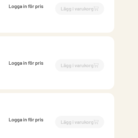
Logga in för pris
Lägg i varukorg
`$
Lägg till
$
Inloppsrör muf
Logga in för pris
Lägg i varukorg
`$
Lägg till
$
Inloppsrör muf
Logga in för pris
Lägg i varukorg
`$
Lägg till
$
Inloppsrör muf