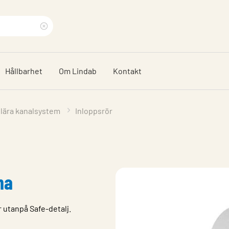
Rensa
sökfras
Hållbarhet
Om Lindab
Kontakt
ulära kanalsystem
Inloppsrör
na
 utanpå Safe-detalj.