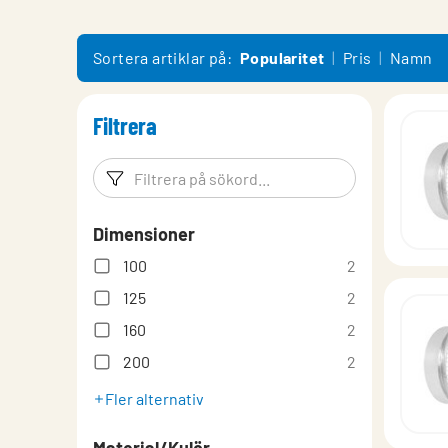
Sortera artiklar på:
Popularitet
Pris
Namn
Filtrera
Filtreringsord
Filtrera p
Dimensioner
100
2
125
2
160
2
200
2
Fler alternativ