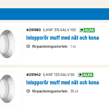
#291680
ILKNF 315 GALV 100
Inloppsrör muff med nät och kona
rodukter
förpackningsstorlek
:
1 st
#291642
ILKNF 125 GALV 50
Inloppsrör muff med nät och kona
förpackningsstorlek
:
35 st