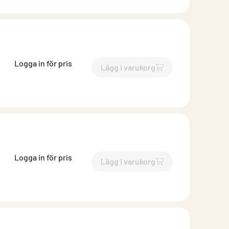
Logga in för pris
Lägg i varukorg
`$
Lägg till
$
Inloppsrör muf
Logga in för pris
Lägg i varukorg
`$
Lägg till
$
Inloppsrör muf