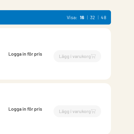
Visa:
16
32
48
Logga in för pris
Lägg i varukorg
`$
Lägg till
$
Inloppsrör muf
Logga in för pris
Lägg i varukorg
`$
Lägg till
$
Inloppsrör muf