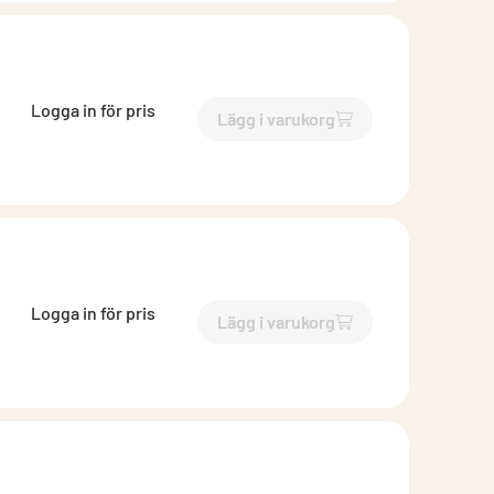
Logga in för pris
Lägg i varukorg
`$
Lägg till
$
Inloppsrör muf
Logga in för pris
Lägg i varukorg
`$
Lägg till
$
Inloppsrör muf