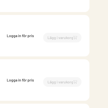
Logga in för pris
Lägg i varukorg
`$
Lägg till
$
Inloppsrör muf
Logga in för pris
Lägg i varukorg
`$
Lägg till
$
Inloppsrör muf