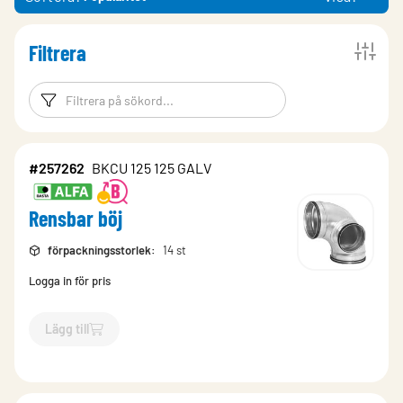
Filtrera
Filtreringsord
Filtrera produk
#257262
BKCU 125 125 GALV
Rensbar böj
förpackningsstorlek
:
14 st
Logga in för pris
Lägg till
`$
Lägg till
$
Rensbar böj
-$
257262
`