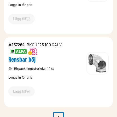
Logga in för pris
Lägg till
`$
Lägg till
$
Rensbar böj
-$
275004
`
#257264
BKCU 125 100 GALV
Rensbar böj
förpackningsstorlek
:
14 st
Logga in för pris
Lägg till
`$
Lägg till
$
Rensbar böj
-$
257264
`