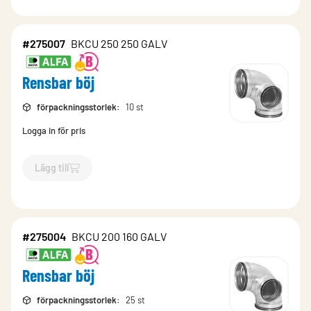
#275007
BKCU 250 250 GALV
Rensbar böj
förpackningsstorlek
:
10 st
Logga in för pris
Lägg till
`$
Lägg till
$
Rensbar böj
-$
275007
`
#275004
BKCU 200 160 GALV
Rensbar böj
förpackningsstorlek
:
25 st