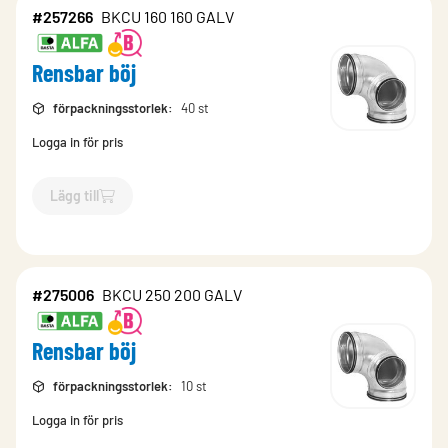
#257266
BKCU 160 160 GALV
Rensbar böj
förpackningsstorlek
:
40 st
Logga in för pris
Lägg till
`$
Lägg till
$
Rensbar böj
-$
257266
`
#275006
BKCU 250 200 GALV
Rensbar böj
förpackningsstorlek
:
10 st
Logga in för pris