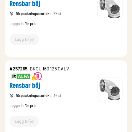
Rensbar böj
förpackningsstorlek
:
25 st
Logga in för pris
Lägg till
`$
Lägg till
$
Rensbar böj
-$
257261
`
#257265
BKCU 160 125 GALV
Rensbar böj
förpackningsstorlek
:
36 st
Logga in för pris
Lägg till
`$
Lägg till
$
Rensbar böj
-$
257265
`