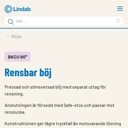
Hoppa
V
till
m
Sökord
huvudinnehållet
Ren
Sök
sök
Produkter
Böjar
på
Lösningar
sajten
Service & Support
BKCU 90°
Rensbar böj
Hållbarhet
Om Lindab
Pressad och sömsvetsad böj med separat uttag för
Kontakt
rensning.
Logga in
Anslutningen är försedd med Safe-stos och passar mot
renslucka.
Choose languge
Sweden
Konstruktionen ger lägre tryckfall än motsvarande lösning