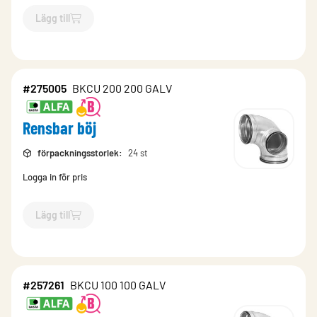
Lägg till
`$
Lägg till
$
Rensbar böj
-$
275006
`
#275005
BKCU 200 200 GALV
Rensbar böj
förpackningsstorlek
:
24 st
Logga in för pris
Lägg till
`$
Lägg till
$
Rensbar böj
-$
275005
`
#257261
BKCU 100 100 GALV