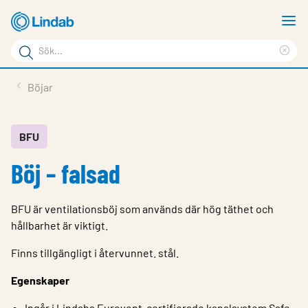
Hoppa
V
till
m
Sökord
huvudinnehållet
Ren
Sök
sök
Produkter
Böjar
på
Lösningar
sajten
Service & Support
BFU
Böj – falsad
Hållbarhet
Om Lindab
BFU är ventilationsböj som används där hög täthet och
Kontakt
hållbarhet är viktigt.
Logga in
Finns tillgängligt i återvunnet. stål.
Egenskaper
Choose languge
Sweden
Ingår i Lindabs Eurovent-certifierade kanalsystem Safe