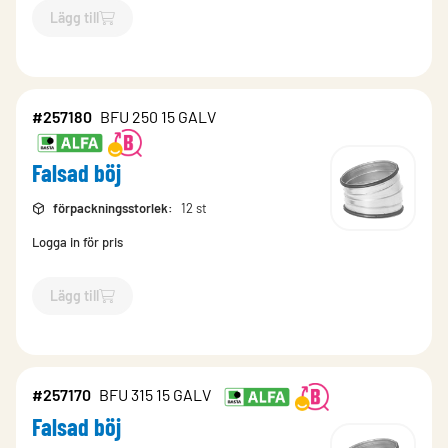
Lägg till
`$
Lägg till
$
Falsad böj
-$
257171
`
#257180
BFU 250 15 GALV
Falsad böj
förpackningsstorlek
:
12 st
Logga in för pris
Lägg till
`$
Lägg till
$
Falsad böj
-$
257180
`
#257170
BFU 315 15 GALV
Falsad böj