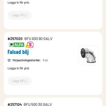
Logga in för pris
Lägg till
`$
Lägg till
$
Falsad böj
-$
257165
`
#257020
BFU 630 90 GALV
Falsad böj
förpackningsstorlek
:
4 st
Logga in för pris
Lägg till
`$
Lägg till
$
Falsad böj
-$
257020
`
#257104
BFU 500 30 GALV