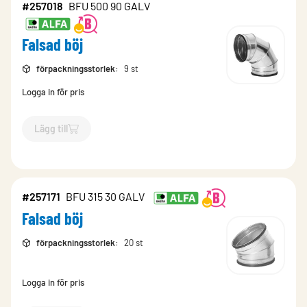
#257018
BFU 500 90 GALV
Falsad böj
förpackningsstorlek
:
9 st
Logga in för pris
Lägg till
`$
Lägg till
$
Falsad böj
-$
257018
`
#257171
BFU 315 30 GALV
Falsad böj
förpackningsstorlek
:
20 st
Logga in för pris