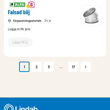
Falsad böj
förpackningsstorlek
:
24 st
Logga in för pris
Lägg till
`$
Lägg till
$
Falsad böj
-$
257104
`
1
2
3
...
17