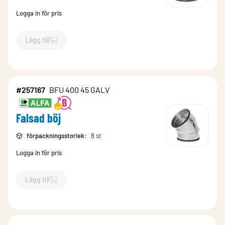
Logga in för pris
Lägg till
`$
Lägg till
$
Falsad böj
-$
257181
`
#257167
BFU 400 45 GALV
Falsad böj
förpackningsstorlek
:
8 st
Logga in för pris
Lägg till
`$
Lägg till
$
Falsad böj
-$
257167
`