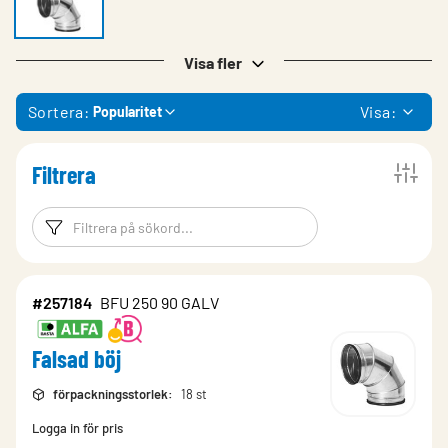
Visa fler
Sortera:
Visa:
Popularitet
Filtrera
Filtreringsord
Filtrera produk
#257184
BFU 250 90 GALV
Falsad böj
förpackningsstorlek
:
18 st
Logga in för pris