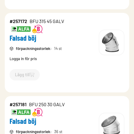
#257172
BFU 315 45 GALV
Falsad böj
förpackningsstorlek
:
14 st
Logga in för pris
Lägg till
`$
Lägg till
$
Falsad böj
-$
257172
`
#257181
BFU 250 30 GALV
Falsad böj
förpackningsstorlek
:
36 st