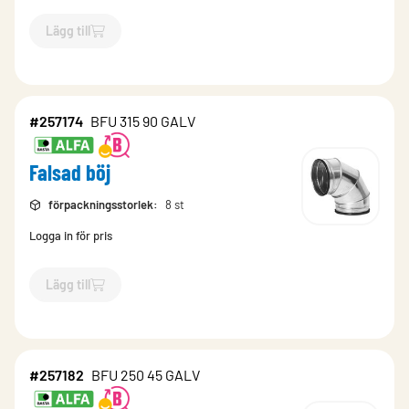
Lägg till
`$
Lägg till
$
Falsad böj
-$
257184
`
#257174
BFU 315 90 GALV
Falsad böj
förpackningsstorlek
:
8 st
Logga in för pris
Lägg till
`$
Lägg till
$
Falsad böj
-$
257174
`
#257182
BFU 250 45 GALV