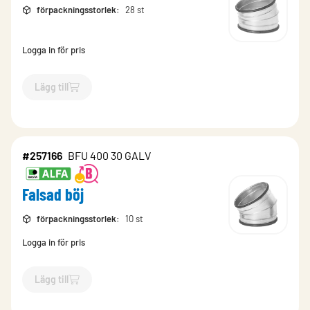
förpackningsstorlek
:
28 st
Logga in för pris
Lägg till
`$
Lägg till
$
Falsad böj
-$
257170
`
#257166
BFU 400 30 GALV
Falsad böj
förpackningsstorlek
:
10 st
Logga in för pris
Lägg till
`$
Lägg till
$
Falsad böj
-$
257166
`