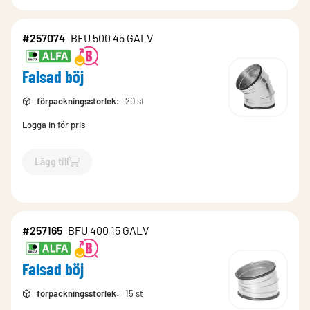
#257074
BFU 500 45 GALV
Falsad böj
förpackningsstorlek
:
20 st
Logga in för pris
Lägg till
`$
Lägg till
$
Falsad böj
-$
257074
`
#257165
BFU 400 15 GALV
Falsad böj
förpackningsstorlek
:
15 st