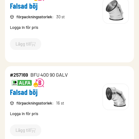
Falsad böj
förpackningsstorlek
:
30 st
Logga in för pris
Lägg till
`$
Lägg till
$
Falsad böj
-$
257182
`
#257169
BFU 400 90 GALV
Falsad böj
förpackningsstorlek
:
16 st
Logga in för pris
Lägg till
`$
Lägg till
$
Falsad böj
-$
257169
`