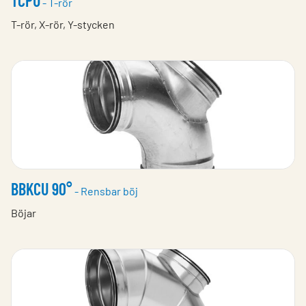
TCPU
- T-rör
T-rör, X-rör, Y-stycken
BBKCU 90°
- Rensbar böj
Böjar