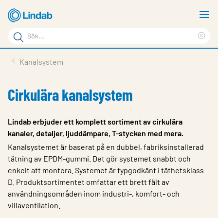
Hoppa
V
till
m
Sökord
huvudinnehållet
Ren
Sök
sök
Produkter
Kanalsystem
på
Lösningar
sajten
Cirkulära kanalsystem
Service & Support
Hållbarhet
Lindab erbjuder ett komplett sortiment av cirkulära
kanaler, detaljer, ljuddämpare, T-stycken med mera.
Om Lindab
Kanalsystemet är baserat på en dubbel, fabriksinstallerad
Kontakt
tätning av EPDM-gummi. Det gör systemet snabbt och
enkelt att montera. Systemet är typgodkänt i täthetsklass
Logga in
D. Produktsortimentet omfattar ett brett fält av
användningsområden inom industri-, komfort- och
Choose languge
Sweden
villaventilation.