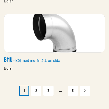
Böjar
BMU
- Böj med muffmått, en sida
Böjar
1
2
3
...
5