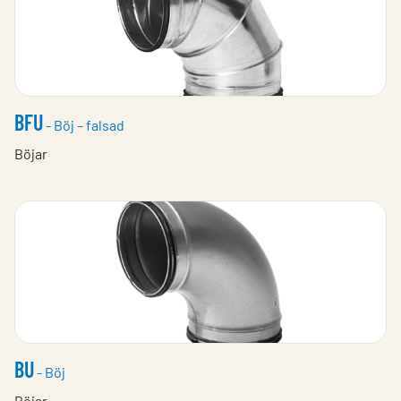
BFU
- Böj – falsad
Böjar
BU
- Böj
Böjar