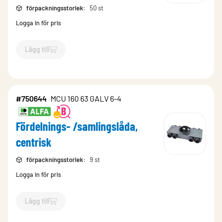
förpackningsstorlek
:
50 st
Logga in för pris
Lägg till
`$
Lägg till
$
Fördelnings- /samlingslåda, centrisk
-$
167381
`
#750644
MCU 160 63 GALV 6-4
Fördelnings- /samlingslåda,
centrisk
förpackningsstorlek
:
9 st
Logga in för pris
Lägg till
`$
Lägg till
$
Fördelnings- /samlingslåda, centrisk
-$
750644
`