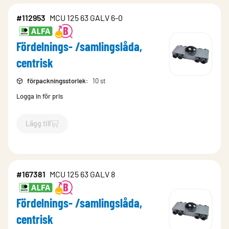
#112953
MCU 125 63 GALV 6-0
Fördelnings- /samlingslåda,
centrisk
förpackningsstorlek
:
10 st
Logga in för pris
Lägg till
`$
Lägg till
$
Fördelnings- /samlingslåda, centrisk
-$
112953
`
#167381
MCU 125 63 GALV 8
Fördelnings- /samlingslåda,
centrisk