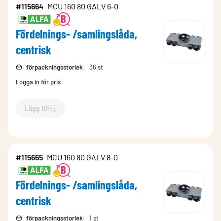
#115664
MCU 160 80 GALV 6-0
Fördelnings- /samlingslåda,
centrisk
förpackningsstorlek
:
36 st
Logga in för pris
Lägg till
`$
Lägg till
$
Fördelnings- /samlingslåda, centrisk
-$
115664
`
#115665
MCU 160 80 GALV 8-0
Fördelnings- /samlingslåda,
centrisk
förpackningsstorlek
:
1 st