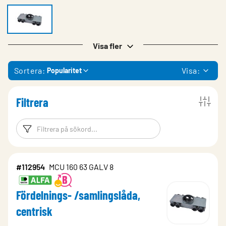
Visa fler
Sortera:
Visa:
Popularitet
Filtrera
Filtreringsord
Filtrera produk
#112954
MCU 160 63 GALV 8
Fördelnings- /samlingslåda,
centrisk