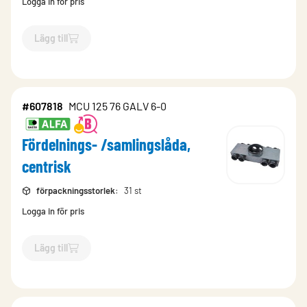
Logga in för pris
Lägg till
`$
Lägg till
$
Fördelnings- /samlingslåda, centrisk
-$
607755
`
#607818
MCU 125 76 GALV 6-0
Fördelnings- /samlingslåda,
centrisk
förpackningsstorlek
:
31 st
Logga in för pris
Lägg till
`$
Lägg till
$
Fördelnings- /samlingslåda, centrisk
-$
607818
`