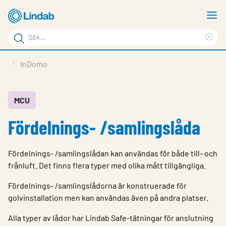
Hoppa
V
till
m
Sökord
huvudinnehållet
Ren
Sök
sök
Produkter
InDomo
på
Lösningar
sajten
Service & Support
MCU
Fördelnings- /samlingslåda
Hållbarhet
Om Lindab
Fördelnings- /samlingslådan kan användas för både till- och
Kontakt
frånluft. Det finns flera typer med olika mått tillgängliga.
Logga in
Fördelnings- /samlingslådorna är konstruerade för
golvinstallation men kan användas även på andra platser.
Choose languge
Sweden
Alla typer av lådor har Lindab Safe-tätningar för anslutning