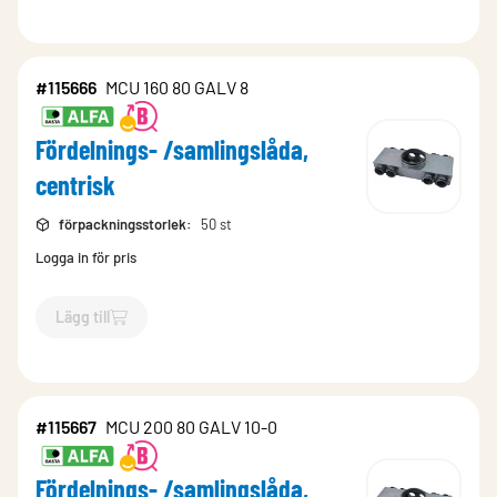
#115666
MCU 160 80 GALV 8
Fördelnings- /samlingslåda,
centrisk
förpackningsstorlek
:
50 st
Logga in för pris
Lägg till
`$
Lägg till
$
Fördelnings- /samlingslåda, centrisk
-$
115666
`
#115667
MCU 200 80 GALV 10-0
Fördelnings- /samlingslåda,