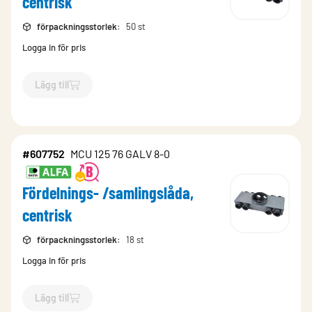
centrisk
förpackningsstorlek
:
50 st
Logga in för pris
Lägg till
`$
Lägg till
$
Fördelnings- /samlingslåda, centrisk
-$
167392
`
#607752
MCU 125 76 GALV 8-0
Fördelnings- /samlingslåda,
centrisk
förpackningsstorlek
:
18 st
Logga in för pris
Lägg till
`$
Lägg till
$
Fördelnings- /samlingslåda, centrisk
-$
607752
`