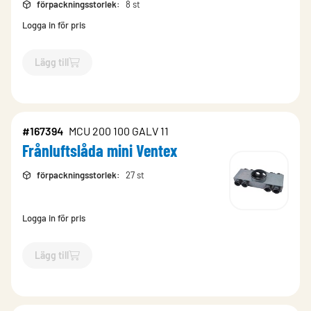
förpackningsstorlek
:
8 st
Logga in för pris
Lägg till
`$
Lägg till
$
Fördelnings- /samlingslåda, centrisk
-$
112954
`
#167394
MCU 200 100 GALV 11
Frånluftslåda mini Ventex
förpackningsstorlek
:
27 st
Logga in för pris
Lägg till
`$
Lägg till
$
Frånluftslåda mini Ventex
-$
167394
`