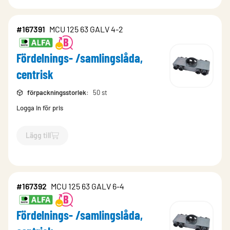
#167391
MCU 125 63 GALV 4-2
Fördelnings- /samlingslåda,
centrisk
förpackningsstorlek
:
50 st
Logga in för pris
Lägg till
`$
Lägg till
$
Fördelnings- /samlingslåda, centrisk
-$
167391
`
#167392
MCU 125 63 GALV 6-4
Fördelnings- /samlingslåda,