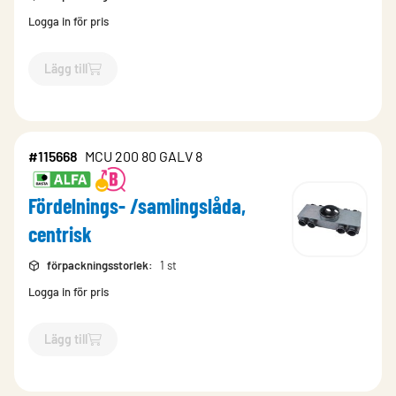
Logga in för pris
Lägg till
`$
Lägg till
$
Fördelnings- /samlingslåda, centrisk
-$
115665
`
#115668
MCU 200 80 GALV 8
Fördelnings- /samlingslåda,
centrisk
förpackningsstorlek
:
1 st
Logga in för pris
Lägg till
`$
Lägg till
$
Fördelnings- /samlingslåda, centrisk
-$
115668
`