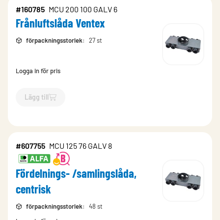
#160785
MCU 200 100 GALV 6
Frånluftslåda Ventex
förpackningsstorlek
:
27 st
Logga in för pris
Lägg till
`$
Lägg till
$
Frånluftslåda Ventex
-$
160785
`
#607755
MCU 125 76 GALV 8
Fördelnings- /samlingslåda,
centrisk
förpackningsstorlek
:
48 st