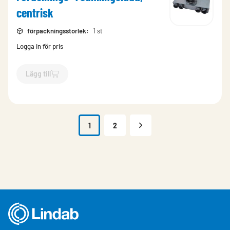
centrisk
förpackningsstorlek
:
1 st
Logga in för pris
Lägg till
`$
Lägg till
$
Fördelnings- /samlingslåda, centrisk
-$
115667
`
1
2