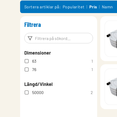
Montering
Sortera artiklar på:
Popularitet
Pris
Namn
Filtrera
Filtreringsord
Filtrera p
Dimensioner
63
1
76
1
Längd/Vinkel
50000
2