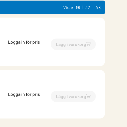
Visa:
16
32
48
Logga in för pris
Lägg i varukorg
`$
Lägg till
$
Flexibel kanal,
Logga in för pris
Lägg i varukorg
`$
Lägg till
$
Flexibel kanal,