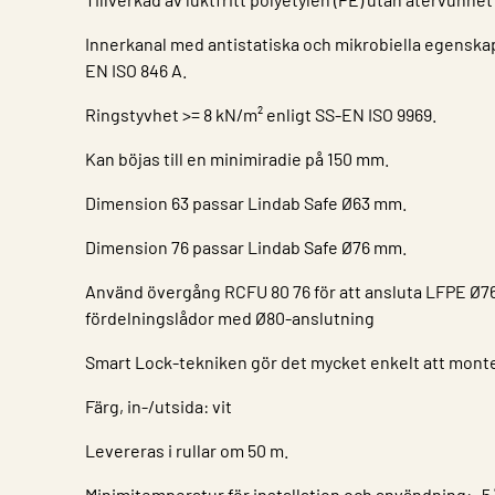
Innerkanal med antistatiska och mikrobiella egenska
EN ISO 846 A.
Ringstyvhet >= 8 kN/m² enligt SS-EN ISO 9969.
Kan böjas till en minimiradie på 150 mm.
Dimension 63 passar Lindab Safe Ø63 mm.
Dimension 76 passar Lindab Safe Ø76 mm.
Använd övergång RCFU 80 76 för att ansluta LFPE Ø76 
fördelningslådor med Ø80-anslutning
Smart Lock-tekniken gör det mycket enkelt att mont
Färg, in-/utsida: vit
Levereras i rullar om 50 m.
Minimitemperatur för installation och användning: -5