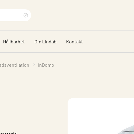
Rensa
sökfras
Hållbarhet
Om Lindab
Kontakt
adsventilation
InDomo
 material.