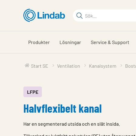
Hoppa
till
Sökord
huvudinnehållet
Sök
på
sajten
Produkter
Lösningar
Service & Support
Start SE
Ventilation
Kanalsystem
Bost
LFPE
Halvflexibelt kanal
Har en segmenterad utsida och en slät insida.
Tillverkad av luktfritt polyetylen (PE) utan återvunnet