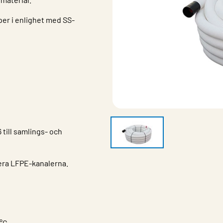
per i enlighet med SS-
till samlings- och
era LFPE-kanalerna.
 °C