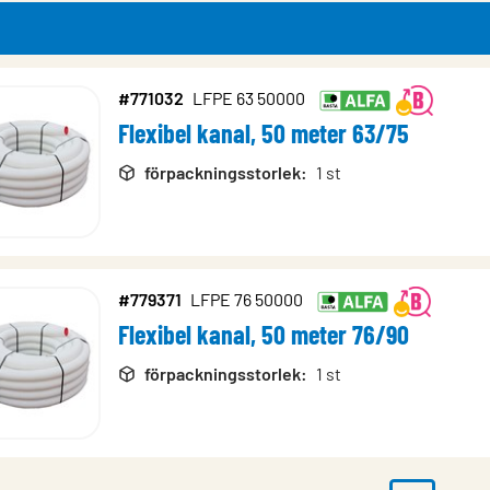
#771032
LFPE 63 50000
Flexibel kanal, 50 meter 63/75
rodukter
förpackningsstorlek
:
1 st
#779371
LFPE 76 50000
Flexibel kanal, 50 meter 76/90
förpackningsstorlek
:
1 st