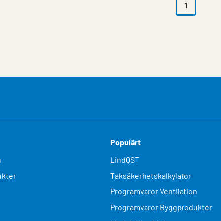
1
Populärt
n
LindQST
kter
Taksäkerhetskalkylator
Programvaror Ventilation
Programvaror Byggprodukter