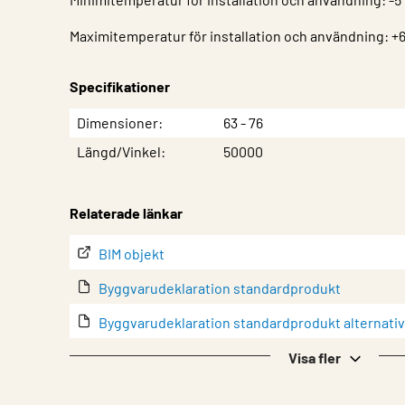
Maximitemperatur för installation och användning: +
Specifikationer
Egenskap
Värde
Dimensioner
63 - 76
Längd/Vinkel
50000
Relaterade länkar
BIM objekt
Byggvarudeklaration standardprodukt
Byggvarudeklaration standardprodukt alternativ
Datablad
Visa fler
lindQST – Produktdokumentation