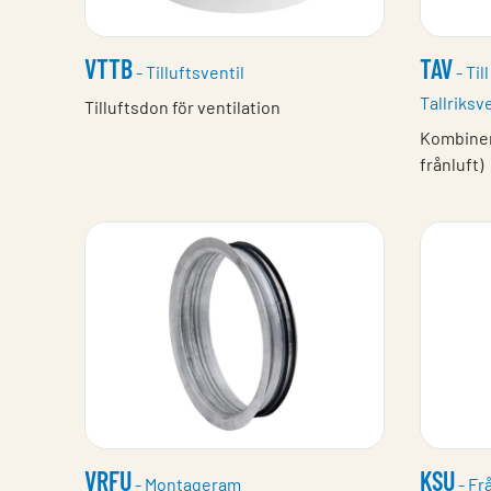
VTTB
TAV
- Tilluftsventil
- Til
Tallriksve
Tilluftsdon för ventilation
Kombinera
frånluft)
VRFU
KSU
- Montageram
- Frå