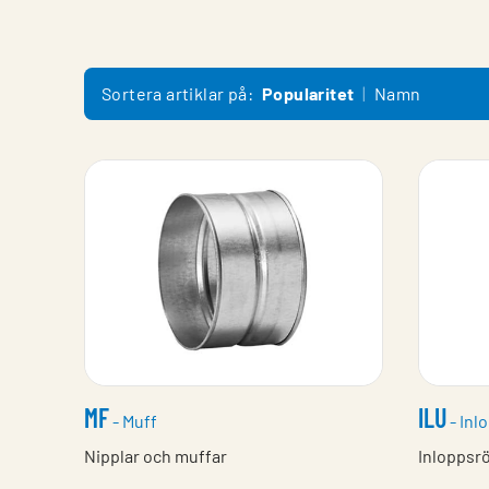
Sortera artiklar på:
Popularitet
Namn
MF
ILU
- Muff
- Inl
Nipplar och muffar
Inloppsr