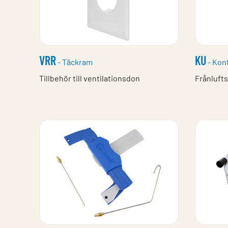
VRR
KU
- Täckram
- Kont
Tillbehör till ventilationsdon
Frånlufts