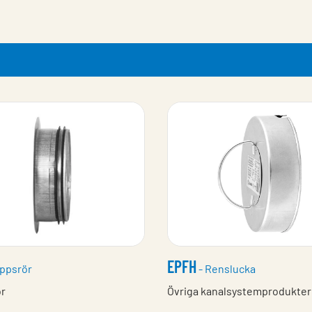
EPFH
oppsrör
- Renslucka
ör
Övriga kanalsystemprodukter