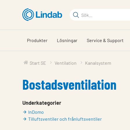
Hoppa
till
Sökord
huvudinnehållet
Sök
på
sajten
Produkter
Lösningar
Service & Support
Start SE
Ventilation
Kanalsystem
Bostadsventilation
Underkategorier
InDomo
Tilluftsventiler och frånluftsventiler