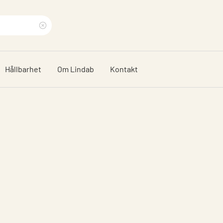
Rensa
sökfras
Hållbarhet
Om Lindab
Kontakt