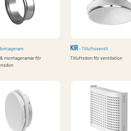
KIR
Montageram
- Tilluftsventil
 & montageramar för
Tilluftsdon för ventilation
ionsdon