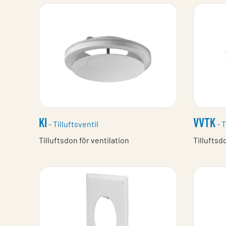
KI
VVTK
- Tilluftsventil
- T
Tilluftsdon för ventilation
Tilluftsd