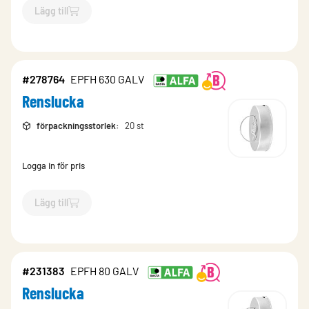
Lägg till
`$
Lägg till
$
Renslucka
-$
278761
`
#278764
EPFH 630 GALV
Renslucka
förpackningsstorlek
:
20 st
Logga in för pris
Lägg till
`$
Lägg till
$
Renslucka
-$
278764
`
#231383
EPFH 80 GALV
Renslucka