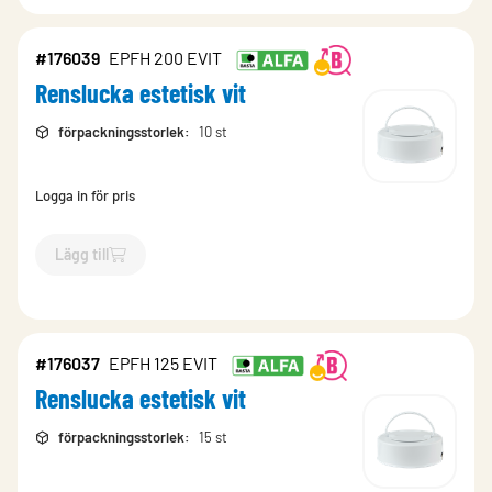
#176039
EPFH 200 EVIT
Renslucka estetisk vit
förpackningsstorlek
:
10 st
Logga in för pris
Lägg till
`$
Lägg till
$
Renslucka estetisk vit
-$
176039
`
#176037
EPFH 125 EVIT
Renslucka estetisk vit
förpackningsstorlek
:
15 st