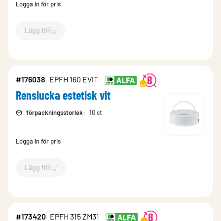
Logga in för pris
Lägg till
`$
Lägg till
$
Renslucka estetisk vit
-$
176037
`
#176038
EPFH 160 EVIT
Renslucka estetisk vit
förpackningsstorlek
:
10 st
Logga in för pris
Lägg till
`$
Lägg till
$
Renslucka estetisk vit
-$
176038
`
#173420
EPFH 315 ZM31