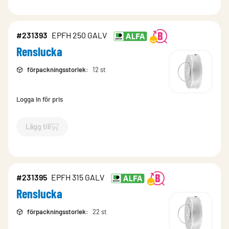
#231393
EPFH 250 GALV
Renslucka
förpackningsstorlek
:
12 st
Logga in för pris
Lägg till
`$
Lägg till
$
Renslucka
-$
231393
`
#231395
EPFH 315 GALV
Renslucka
förpackningsstorlek
:
22 st