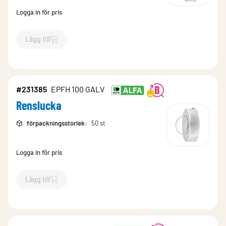
Logga in för pris
Lägg till
`$
Lägg till
$
Renslucka
-$
231395
`
#231385
EPFH 100 GALV
Renslucka
förpackningsstorlek
:
50 st
Logga in för pris
Lägg till
`$
Lägg till
$
Renslucka
-$
231385
`