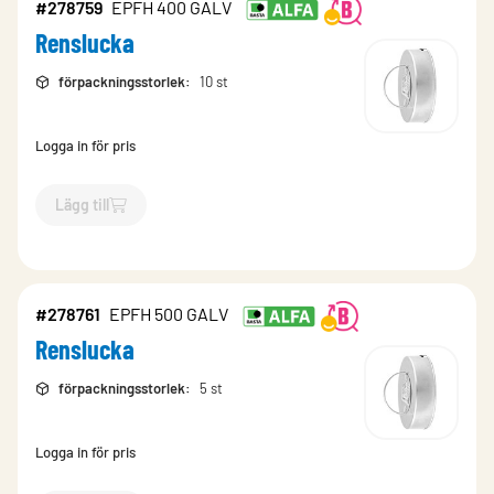
#278759
EPFH 400 GALV
Renslucka
förpackningsstorlek
:
10 st
Logga in för pris
Lägg till
`$
Lägg till
$
Renslucka
-$
278759
`
#278761
EPFH 500 GALV
Renslucka
förpackningsstorlek
:
5 st
Logga in för pris