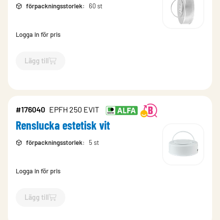
förpackningsstorlek
:
60 st
Logga in för pris
Lägg till
`$
Lägg till
$
Renslucka
-$
231383
`
#176040
EPFH 250 EVIT
Renslucka estetisk vit
förpackningsstorlek
:
5 st
Logga in för pris
Lägg till
`$
Lägg till
$
Renslucka estetisk vit
-$
176040
`