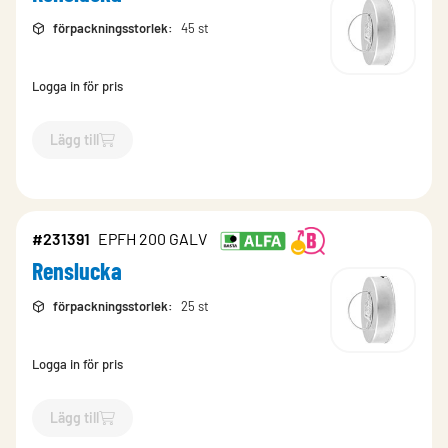
förpackningsstorlek
:
45 st
Logga in för pris
Lägg till
`$
Lägg till
$
Renslucka
-$
231387
`
#231391
EPFH 200 GALV
Renslucka
förpackningsstorlek
:
25 st
Logga in för pris
Lägg till
`$
Lägg till
$
Renslucka
-$
231391
`