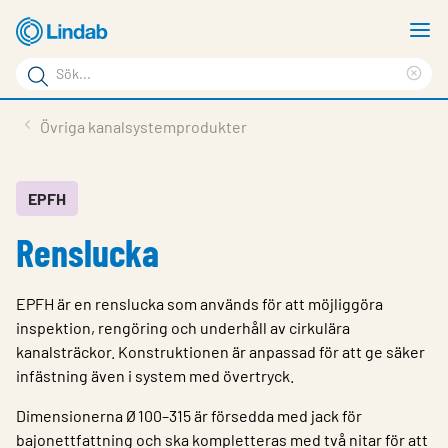
Hoppa
V
till
m
Sökord
huvudinnehållet
Ren
Sök
sök
Produkter
Övriga kanalsystemprodukter
på
Lösningar
sajten
Service & Support
EPFH
Renslucka
Hållbarhet
Om Lindab
EPFH är en renslucka som används för att möjliggöra
Kontakt
inspektion, rengöring och underhåll av cirkulära
kanalsträckor. Konstruktionen är anpassad för att ge säker
Logga in
infästning även i system med övertryck.
Choose languge
Dimensionerna Ø 100–315 är försedda med jack för
Sweden
bajonettfattning och ska kompletteras med två nitar för att