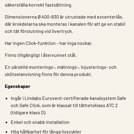
säkerställa korrekt fastsättning.
Dimensionerna Ø 400–630 är utrustade med excenterlås,
där krokdelarna ska monteras i kanalen för att ge en stabil
och tät förslutning vid övertryck.
Har ingen Click-funktion – har inga nockar.
Finns tillgängligt i återvunnet stål.
En särskild monterings-, mätnings-, injusterings- och
skötselanvisning finns för denna produkt.
Egenskaper
Ingår i Lindabs Eurovent-certifierade kanalsystem Safe
och Safe Click, som är klassat till täthetsklass ATC 2
(tidigare klass D)
Enkel och snabb installation
Hög hållbarhet för långa livscykler