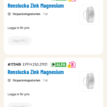
Renslucka Zink Magnesium
förpackningsstorlek
:
1 st
Logga in för pris
Lägg till
`$
Lägg till
$
Renslucka Zink Magnesium
-$
173420
`
#173419
EPFH 250 ZM31
Renslucka Zink Magnesium
förpackningsstorlek
:
1 st
Logga in för pris
Lägg till