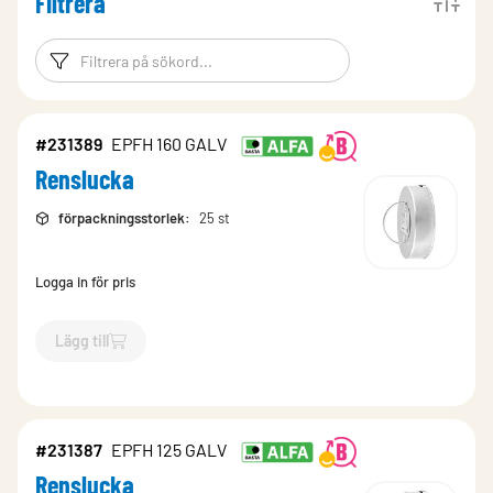
Filtrera
Filtreringsord
Filtrera produk
#231389
EPFH 160 GALV
Renslucka
förpackningsstorlek
:
25 st
Logga in för pris
Lägg till
`$
Lägg till
$
Renslucka
-$
231389
`
#231387
EPFH 125 GALV
Renslucka