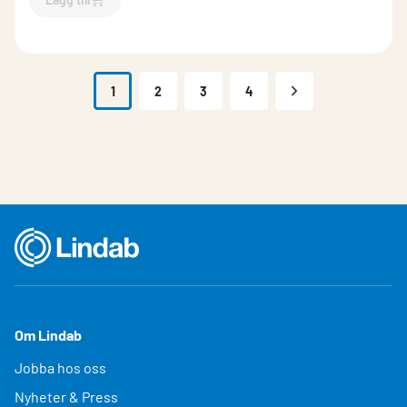
`$
Lägg till
$
Renslucka Zink Magnesium
-$
173419
`
1
2
3
4
Om Lindab
Jobba hos oss
Nyheter & Press