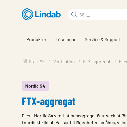
Hoppa
till
Sökord
huvudinnehållet
Sök
på
sajten
Produkter
Lösningar
Service & Support
Start SE
Ventilation
FTX-aggregat
Flex
Nordic S4
FTX-aggregat
Flexit Nordic S4 ventilationsaggregat är utvecklat för
i nordiskt klimat. Passar till lägenheter, småhus, vil