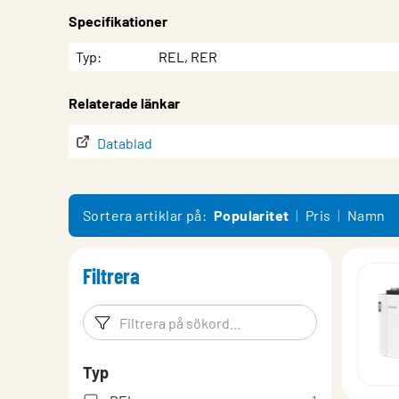
Specifikationer
Egenskap
Värde
Typ
REL, RER
Relaterade länkar
Datablad
Sortera artiklar på:
Popularitet
Pris
Namn
Filtrera
Filtreringsord
Filtrera p
Typ