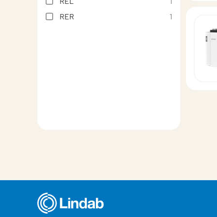
REL
1
RER
1