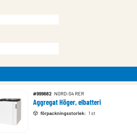
#999682
NORD-S4 RER
Aggregat Höger, elbatteri
rodukter
förpackningsstorlek
:
1 st