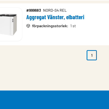
#999683
NORD-S4 REL
Aggregat Vänster, elbatteri
förpackningsstorlek
:
1 st
1