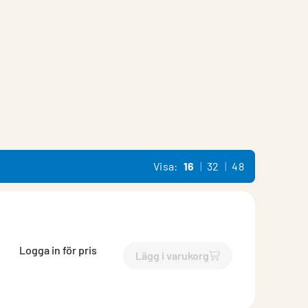
Visa:
16
32
48
Logga in för pris
Lägg i varukorg
`$
Lägg till
$
Aggregat Höger,