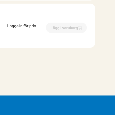
Logga in för pris
Lägg i varukorg
`$
Lägg till
$
Aggregat Vänste