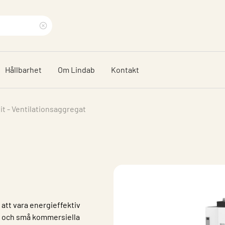
Rensa
sökfras
Hållbarhet
Om Lindab
Kontakt
it - Ventilationsaggregat
 att vara energieffektiv
lor och små kommersiella