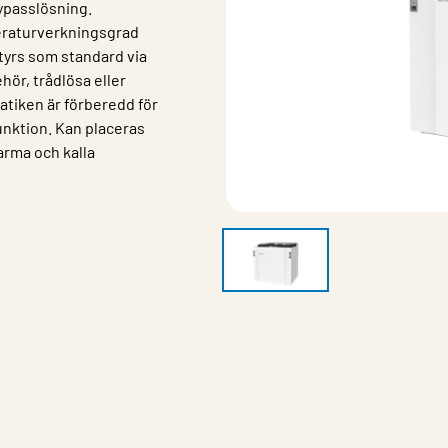
ypasslösning.
eraturverkningsgrad
Styrs som standard via
hör, trådlösa eller
atiken är förberedd för
unktion. Kan placeras
varma och kalla