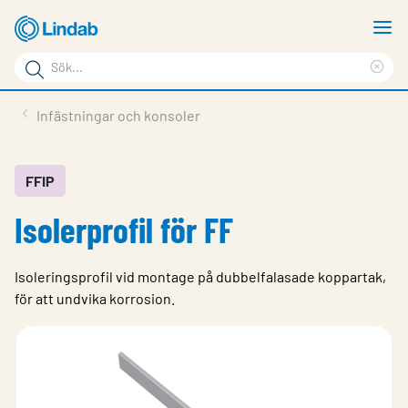
Hoppa
V
till
m
Sökord
huvudinnehållet
Ren
Sök
sök
Produkter
Infästningar och konsoler
på
Lösningar
sajten
Service & Support
FFIP
Isolerprofil för FF
Hållbarhet
Om Lindab
Isoleringsprofil vid montage på dubbelfalasade koppartak,
Kontakt
för att undvika korrosion.
Logga in
Choose languge
Sweden