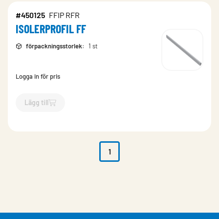
#450125
FFIP RFR
ISOLERPROFIL FF
förpackningsstorlek
:
1 st
Logga in för pris
Lägg till
`$
Lägg till
$
ISOLERPROFIL FF
-$
450125
`
1