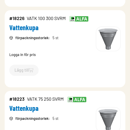
#18226
VATK 100 300 SVRM
Vattenkupa
förpackningsstorlek
:
5 st
Logga in för pris
Lägg till
`$
Lägg till
$
Vattenkupa
-$
18226
`
#18223
VATK 75 250 SVRM
Vattenkupa
förpackningsstorlek
:
5 st