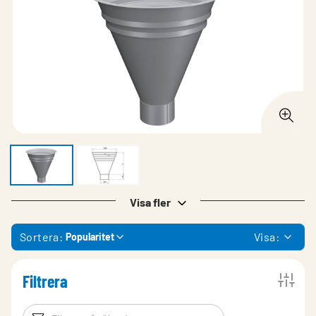
Visa fler
Sortera:
Visa:
Popularitet
Filtrera
Filtreringsord
Filtrera produk