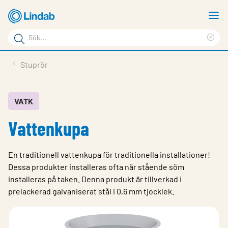
Hoppa
V
till
m
Sökord
huvudinnehållet
Ren
Sök
sök
Produkter
Stuprör
på
Lösningar
sajten
Service & Support
VATK
Vattenkupa
Hållbarhet
Om Lindab
En traditionell vattenkupa för traditionella installationer!
Kontakt
Dessa produkter installeras ofta när stående söm
installeras på taken. Denna produkt är tillverkad i
Logga in
prelackerad galvaniserat stål i 0,6 mm tjocklek.
Choose languge
Sweden