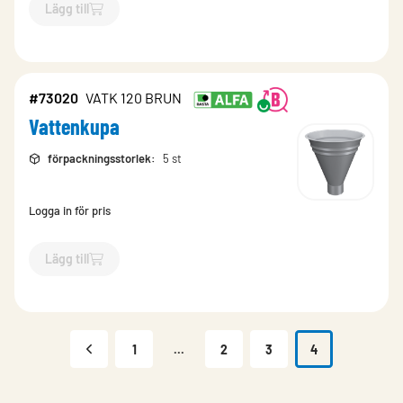
Lägg till
`$
Lägg till
$
Vattenkupa
-$
95547
`
#73020
VATK 120 BRUN
Vattenkupa
förpackningsstorlek
:
5 st
Logga in för pris
Lägg till
`$
Lägg till
$
Vattenkupa
-$
73020
`
1
...
2
3
4