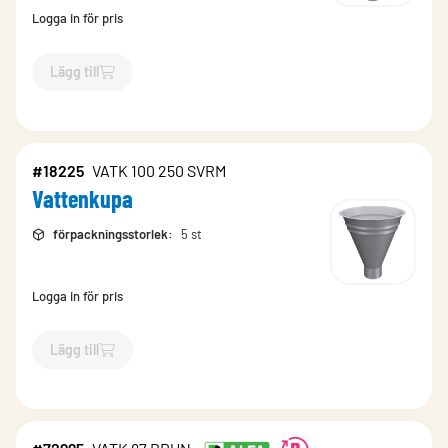
Logga in för pris
Lägg till
`$
Lägg till
$
Vattenkupa
-$
18223
`
#18225
VATK 100 250 SVRM
Vattenkupa
förpackningsstorlek
:
5 st
Logga in för pris
Lägg till
`$
Lägg till
$
Vattenkupa
-$
18225
`