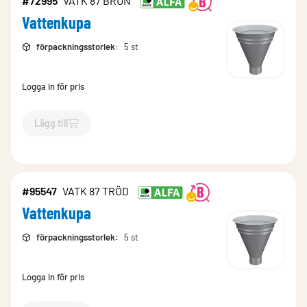
#72995
VATK 87 BRUN
Vattenkupa
förpackningsstorlek
:
5 st
Logga in för pris
Lägg till
`$
Lägg till
$
Vattenkupa
-$
72995
`
#95547
VATK 87 TRÖD
Vattenkupa
förpackningsstorlek
:
5 st
Logga in för pris