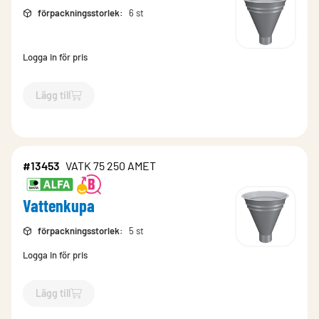
förpackningsstorlek
:
6 st
Logga in för pris
Lägg till
`$
Lägg till
$
Vattenkupa Blue-grey
-$
764772
`
#13453
VATK 75 250 AMET
Vattenkupa
förpackningsstorlek
:
5 st
Logga in för pris
Lägg till
`$
Lägg till
$
Vattenkupa
-$
13453
`