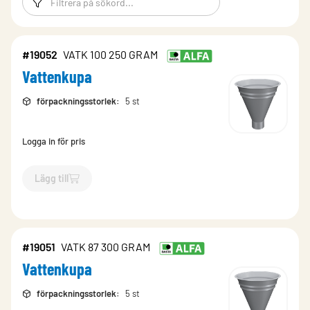
#19052
VATK 100 250 GRAM
Vattenkupa
förpackningsstorlek
:
5 st
Logga in för pris
Lägg till
`$
Lägg till
$
Vattenkupa
-$
19052
`
#19051
VATK 87 300 GRAM
Vattenkupa
förpackningsstorlek
:
5 st