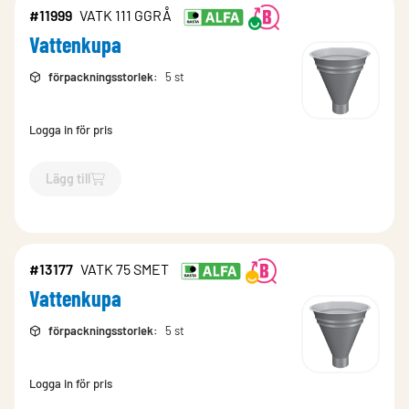
#11999
VATK 111 GGRÅ
Vattenkupa
förpackningsstorlek
:
5 st
Logga in för pris
Lägg till
`$
Lägg till
$
Vattenkupa
-$
11999
`
#13177
VATK 75 SMET
Vattenkupa
förpackningsstorlek
:
5 st
Logga in för pris