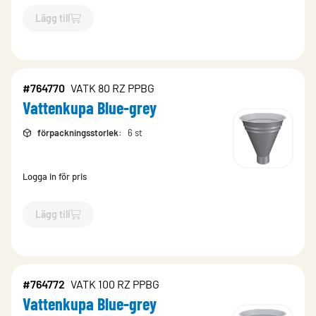
Lägg till
`$
Lägg till
$
Vattenkupa
-$
13177
`
#764770
VATK 80 RZ PPBG
Vattenkupa Blue-grey
förpackningsstorlek
:
6 st
Logga in för pris
Lägg till
`$
Lägg till
$
Vattenkupa Blue-grey
-$
764770
`
#764772
VATK 100 RZ PPBG
Vattenkupa Blue-grey