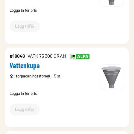
Logga in för pris
Lägg till
`$
Lägg till
$
Vattenkupa
-$
19051
`
#19048
VATK 75 300 GRAM
Vattenkupa
förpackningsstorlek
:
5 st
Logga in för pris
Lägg till
`$
Lägg till
$
Vattenkupa
-$
19048
`