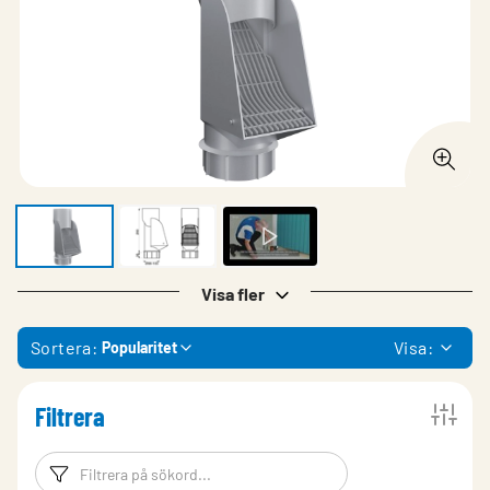
Visa fler
Sortera:
Visa:
Popularitet
Filtrera
Filtreringsord
Filtrera produk