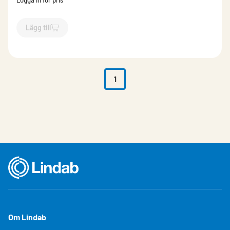
Logga in för pris
Lägg till
`$
Lägg till
$
Självrensande lövsil
-$
6285
`
1
Om Lindab