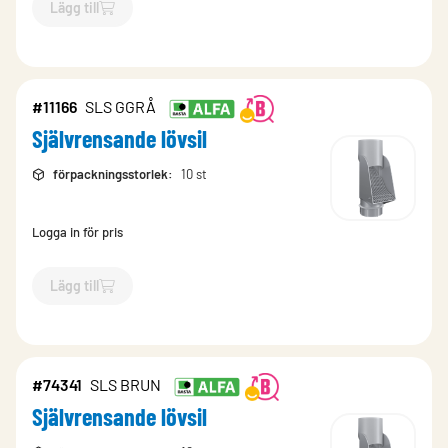
Lägg till
`$
Lägg till
$
Självrensande lövsil
-$
2073
`
#11166
SLS GGRÅ
Självrensande lövsil
förpackningsstorlek
:
10 st
Logga in för pris
Lägg till
`$
Lägg till
$
Självrensande lövsil
-$
11166
`
#74341
SLS BRUN
Självrensande lövsil