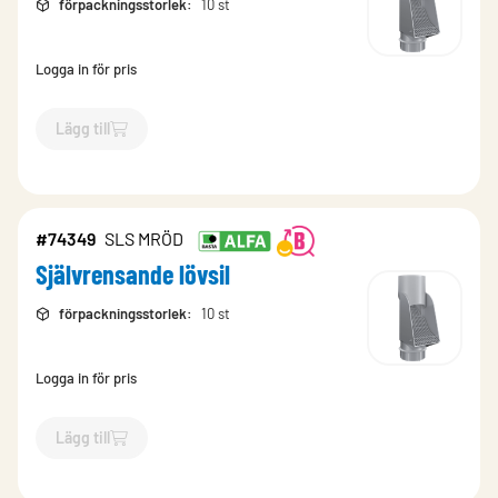
förpackningsstorlek
:
10 st
Logga in för pris
Lägg till
`$
Lägg till
$
Självrensande lövsil
-$
74341
`
#74349
SLS MRÖD
Självrensande lövsil
förpackningsstorlek
:
10 st
Logga in för pris
Lägg till
`$
Lägg till
$
Självrensande lövsil
-$
74349
`