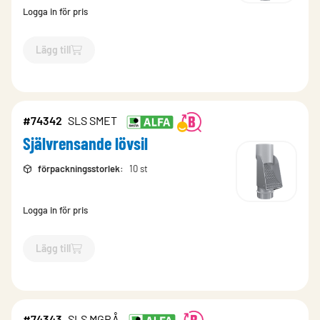
Logga in för pris
Lägg till
`$
Lägg till
$
Självrensande lövsil
-$
74347
`
#74342
SLS SMET
Självrensande lövsil
förpackningsstorlek
:
10 st
Logga in för pris
Lägg till
`$
Lägg till
$
Självrensande lövsil
-$
74342
`
#74343
SLS MGRÅ