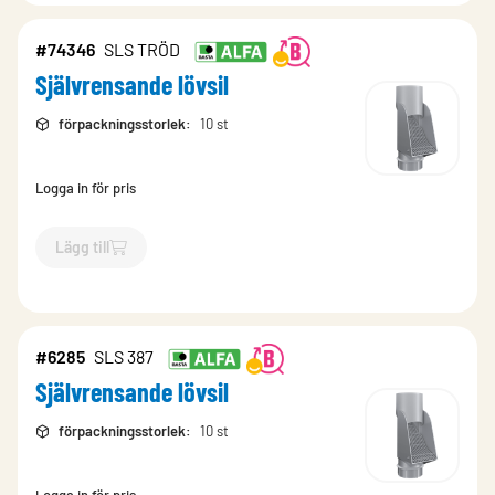
#74346
SLS TRÖD
Självrensande lövsil
förpackningsstorlek
:
10 st
Logga in för pris
Lägg till
`$
Lägg till
$
Självrensande lövsil
-$
74346
`
#6285
SLS 387
Självrensande lövsil
förpackningsstorlek
:
10 st