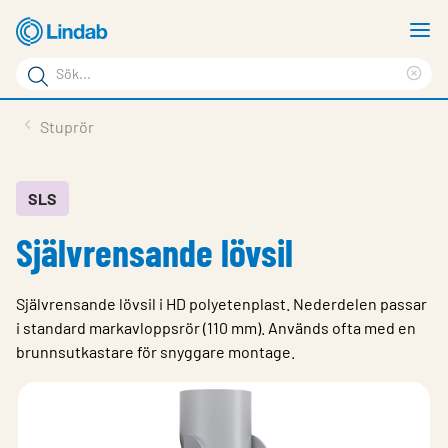
Hoppa
V
till
m
Sökord
huvudinnehållet
Ren
Sök
sök
Produkter
Stuprör
på
Lösningar
sajten
Service & Support
SLS
Självrensande lövsil
Hållbarhet
Om Lindab
Självrensande lövsil i HD polyetenplast. Nederdelen passar
Kontakt
i standard markavloppsrör (110 mm). ​Används ofta med en
brunnsutkastare för snyggare montage.
Logga in
Choose languge
Sweden