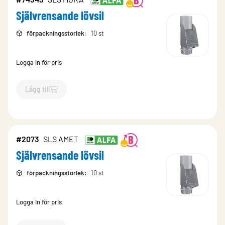
Självrensande lövsil
förpackningsstorlek
:
10 st
Logga in för pris
Lägg till
`$
Lägg till
$
Självrensande lövsil
-$
74343
`
#2073
SLS AMET
Självrensande lövsil
förpackningsstorlek
:
10 st
Logga in för pris