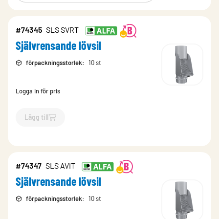
#74345
SLS SVRT
Självrensande lövsil
förpackningsstorlek
:
10 st
Logga in för pris
Lägg till
`$
Lägg till
$
Självrensande lövsil
-$
74345
`
#74347
SLS AVIT
Självrensande lövsil
förpackningsstorlek
:
10 st