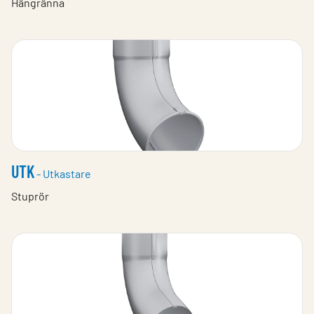
Hängränna
UTK
- Utkastare
Stuprör