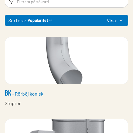
Sortera:
Visa:
Popularitet
BK
- Rörböj konisk
Stuprör