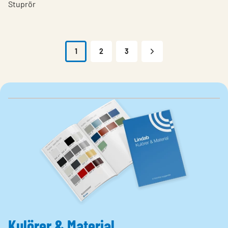
Stuprör
1
2
3
Kulörer & Material