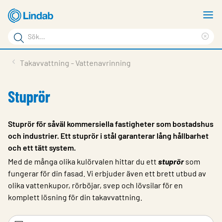
Hoppa
V
till
m
Sökord
huvudinnehållet
Ren
Sök
sök
Produkter
Takavvattning - Vattenavrinning
på
Lösningar
sajten
Stuprör
Service & Support
Hållbarhet
Stuprör för såväl kommersiella fastigheter som bostadshus
och industrier. Ett stuprör i stål garanterar lång hållbarhet
Om Lindab
och ett tätt system.
Kontakt
Med de många olika kulörvalen hittar du ett
stuprör
som
fungerar för din fasad. Vi erbjuder även ett brett utbud av
Logga in
olika vattenkupor, rörböjar, svep och lövsilar för en
komplett lösning för din takavvattning.
Choose languge
Sweden
Filtreringsord
Fi