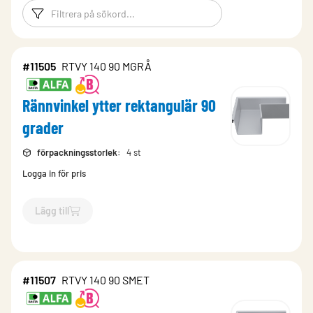
Filtreringsord
Filtrera produk
#11505
RTVY 140 90 MGRÅ
Rännvinkel ytter rektangulär 90
grader
förpackningsstorlek
:
4 st
Logga in för pris
Lägg till
`$
Lägg till
$
Rännvinkel ytter rektangulär 90 grader
-$
11505
`
#11507
RTVY 140 90 SMET