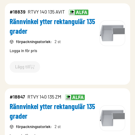
#18839
RTVY 140 135 AVIT
Rännvinkel ytter rektangulär 135
grader
förpackningsstorlek
:
2 st
Logga in för pris
Lägg till
`$
Lägg till
$
Rännvinkel ytter rektangulär 135 grader
-$
18839
`
#18847
RTVY 140 135 ZM
Rännvinkel ytter rektangulär 135
grader
förpackningsstorlek
:
2 st