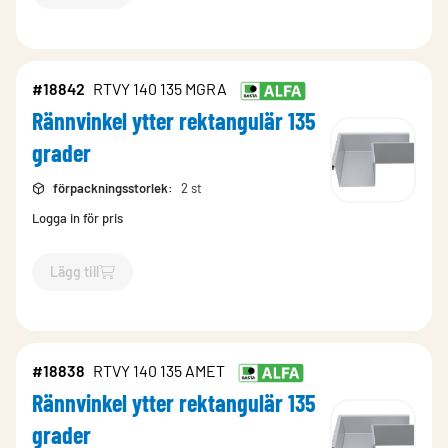
#18842
RTVY 140 135 MGRA
Rännvinkel ytter rektangulär 135
grader
förpackningsstorlek
:
2 st
Logga in för pris
Lägg till
`$
Lägg till
$
Rännvinkel ytter rektangulär 135 grader
-$
18842
`
#18838
RTVY 140 135 AMET
Rännvinkel ytter rektangulär 135
grader