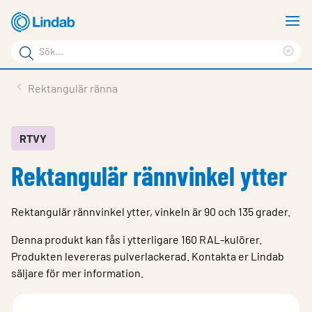
Hoppa
V
till
m
Sökord
huvudinnehållet
Ren
Sök
sök
Produkter
Rektangulär ränna
på
Lösningar
sajten
Service & Support
RTVY
Rektangulär rännvinkel ytter
Hållbarhet
Om Lindab
Rektangulär rännvinkel ytter, vinkeln är 90 och 135 grader.
Kontakt
Denna produkt kan fås i ytterligare 160 RAL-kulörer.
Logga in
Produkten levereras pulverlackerad. Kontakta er Lindab
säljare för mer information.
Choose languge
Sweden