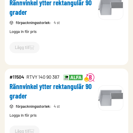
Rännvinkel ytter rektangulär 90
grader
förpackningsstorlek
:
4 st
Logga in för pris
Lägg till
`$
Lägg till
$
Rännvinkel ytter rektangulär 90 grader
-$
11507
`
#11504
RTVY 140 90 387
Rännvinkel ytter rektangulär 90
grader
förpackningsstorlek
:
4 st
Logga in för pris
Lägg till