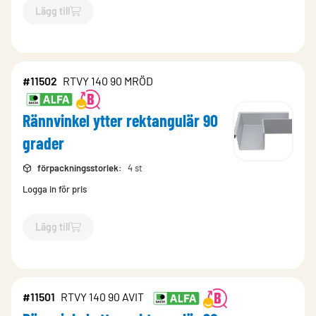
Lägg till
`$
Lägg till
$
Rännvinkel ytter rektangulär 90 grader
-$
11499
`
#11502
RTVY 140 90 MRÖD
Rännvinkel ytter rektangulär 90
grader
förpackningsstorlek
:
4 st
Logga in för pris
Lägg till
`$
Lägg till
$
Rännvinkel ytter rektangulär 90 grader
-$
11502
`
#11501
RTVY 140 90 AVIT