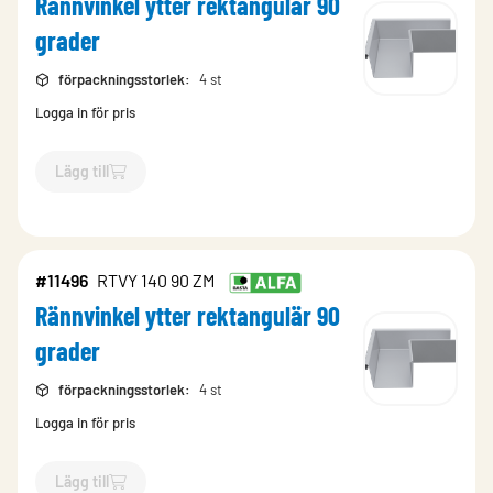
Rännvinkel ytter rektangulär 90
grader
förpackningsstorlek
:
4 st
Logga in för pris
Lägg till
`$
Lägg till
$
Rännvinkel ytter rektangulär 90 grader
-$
11501
`
#11496
RTVY 140 90 ZM
Rännvinkel ytter rektangulär 90
grader
förpackningsstorlek
:
4 st
Logga in för pris
Lägg till
`$
Lägg till
$
Rännvinkel ytter rektangulär 90 grader
-$
11496
`