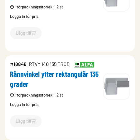
förpackningsstorlek
:
2 st
Logga in för pris
Lägg till
`$
Lägg till
$
Rännvinkel ytter rektangulär 135 grader
-$
18838
`
#18846
RTVY 140 135 TROD
Rännvinkel ytter rektangulär 135
grader
förpackningsstorlek
:
2 st
Logga in för pris
Lägg till
`$
Lägg till
$
Rännvinkel ytter rektangulär 135 grader
-$
18846
`