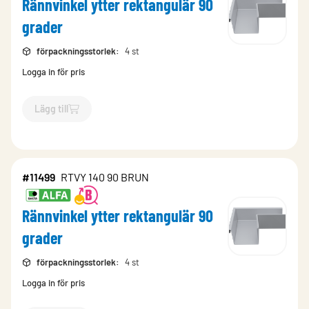
Rännvinkel ytter rektangulär 90
grader
förpackningsstorlek
:
4 st
Logga in för pris
Lägg till
`$
Lägg till
$
Rännvinkel ytter rektangulär 90 grader
-$
11495
`
#11499
RTVY 140 90 BRUN
Rännvinkel ytter rektangulär 90
grader
förpackningsstorlek
:
4 st
Logga in för pris