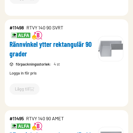
`$
Lägg till
$
Rännvinkel ytter rektangulär 90 grader
-$
11504
`
#11498
RTVY 140 90 SVRT
Rännvinkel ytter rektangulär 90
grader
förpackningsstorlek
:
4 st
Logga in för pris
Lägg till
`$
Lägg till
$
Rännvinkel ytter rektangulär 90 grader
-$
11498
`
#11495
RTVY 140 90 AMET