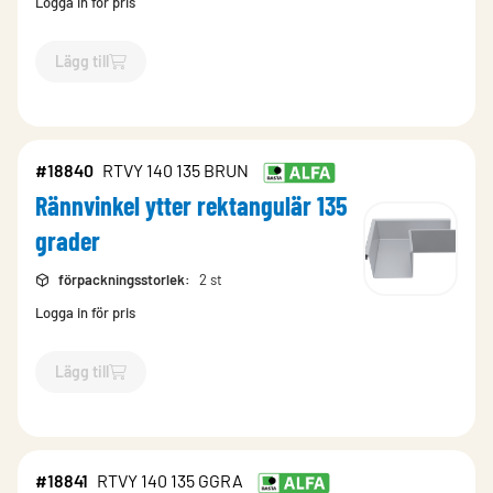
Logga in för pris
Lägg till
`$
Lägg till
$
Rännvinkel ytter rektangulär 135 grader
-$
18847
`
#18840
RTVY 140 135 BRUN
Rännvinkel ytter rektangulär 135
grader
förpackningsstorlek
:
2 st
Logga in för pris
Lägg till
`$
Lägg till
$
Rännvinkel ytter rektangulär 135 grader
-$
18840
`
#18841
RTVY 140 135 GGRA