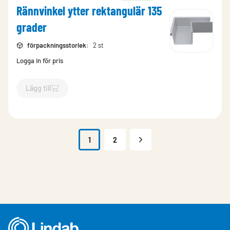
Rännvinkel ytter rektangulär 135
grader
förpackningsstorlek
:
2 st
Logga in för pris
Lägg till
`$
Lägg till
$
Rännvinkel ytter rektangulär 135 grader
-$
18841
`
1
2