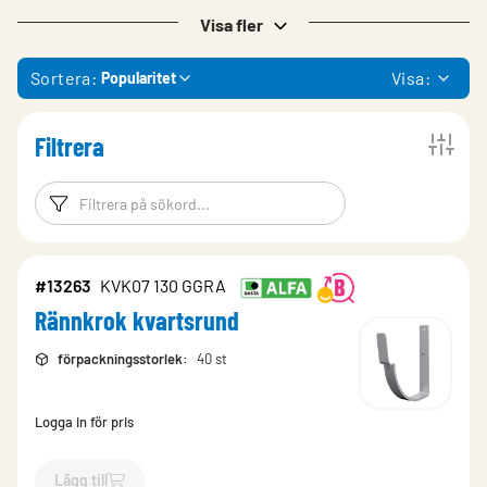
Visa fler
Sortera:
Visa:
Popularitet
Filtrera
Filtreringsord
Filtrera produk
#13263
KVK07 130 GGRA
Rännkrok kvartsrund
förpackningsstorlek
:
40 st
Logga in för pris
Lägg till