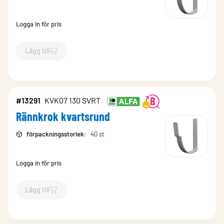
Logga in för pris
Lägg till
`$
Lägg till
$
Rännkrok kvartsrund
-$
13277
`
#13291
KVK07 130 SVRT
Rännkrok kvartsrund
förpackningsstorlek
:
40 st
Logga in för pris
Lägg till
`$
Lägg till
$
Rännkrok kvartsrund
-$
13291
`