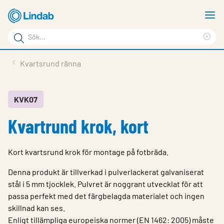
Hoppa
V
till
m
Sökord
huvudinnehållet
Ren
Sök
sök
Produkter
Kvartsrund ränna
på
Lösningar
sajten
Service & Support
KVK07
Kvartrund krok, kort
Hållbarhet
Om Lindab
Kort kvartsrund krok för montage på fotbräda.
Kontakt
Denna produkt är tillverkad i pulverlackerat galvaniserat
Logga in
stål i 5 mm tjocklek. Pulvret är noggrant utvecklat för att
passa perfekt med det färgbelagda materialet och ingen
Choose languge
skillnad kan ses.
Sweden
Enligt tillämpliga europeiska normer (EN 1462: 2005) måste