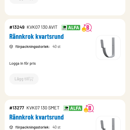
`$
Lägg till
$
Rännkrok kvartsrund
-$
13263
`
#13249
KVK07 130 AVIT
Rännkrok kvartsrund
förpackningsstorlek
:
40 st
Logga in för pris
Lägg till
`$
Lägg till
$
Rännkrok kvartsrund
-$
13249
`
#13277
KVK07 130 SMET
Rännkrok kvartsrund
förpackningsstorlek
:
40 st