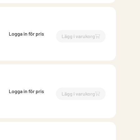
Logga in för pris
Lägg i varukorg
`$
Lägg till
$
Takrännekrok fa
Logga in för pris
Lägg i varukorg
`$
Lägg till
$
Takrännekrok fa