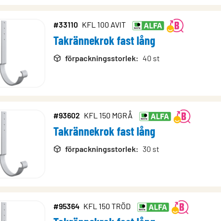
#33110
KFL 100 AVIT
Takrännekrok fast lång
förpackningsstorlek
:
40 st
#93602
KFL 150 MGRÅ
Takrännekrok fast lång
förpackningsstorlek
:
30 st
#95364
KFL 150 TRÖD