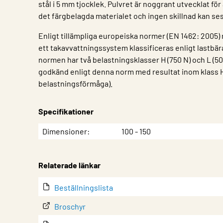
stål i 5 mm tjocklek. Pulvret är noggrant utvecklat fö
det färgbelagda materialet och ingen skillnad kan ses
Enligt tillämpliga europeiska normer (EN 1462: 2005) 
ett takavvattningssystem klassificeras enligt lastbä
normen har två belastningsklasser H (750 N) och L (50
godkänd enligt denna norm med resultat inom klass 
belastningsförmåga).
Specifikationer
Egenskap
Värde
Dimensioner
100 - 150
Relaterade länkar
Beställningslista
Broschyr