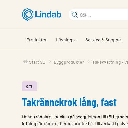
Hoppa
till
Sökord
huvudinnehållet
Sök
på
sajten
Produkter
Lösningar
Service & Support
Start SE
Byggprodukter
Takavvattning - V
KFL
Takrännekrok lång, fast
Denna rännkrok bockas på byggplatsen till rätt grader 
lutning för rännan. Denna produkt är tillverkad i pulv