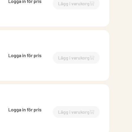
Logga in för pris
Lägg i varukorg
`$
Lägg till
$
Takrännekrok fa
Logga in för pris
Lägg i varukorg
`$
Lägg till
$
Takrännekrok fa
Logga in för pris
Lägg i varukorg
`$
Lägg till
$
Takrännekrok fa