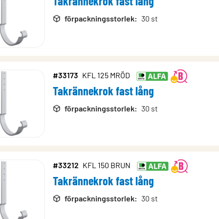
Takrännekrok fast lång
förpackningsstorlek
:
30 st
#33173
KFL 125 MRÖD
Takrännekrok fast lång
förpackningsstorlek
:
30 st
#33212
KFL 150 BRUN
Takrännekrok fast lång
förpackningsstorlek
:
30 st