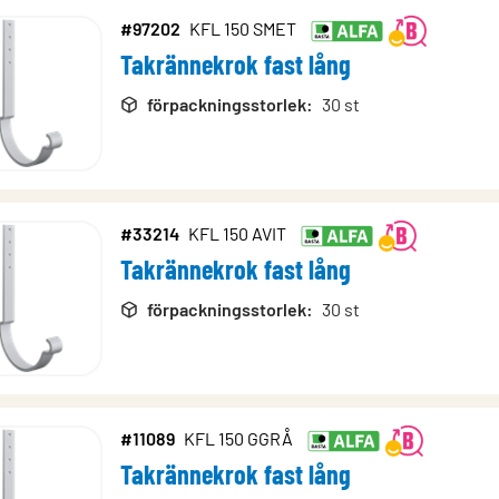
#97202
KFL 150 SMET
Takrännekrok fast lång
förpackningsstorlek
:
30 st
#33214
KFL 150 AVIT
Takrännekrok fast lång
förpackningsstorlek
:
30 st
#11089
KFL 150 GGRÅ
Takrännekrok fast lång