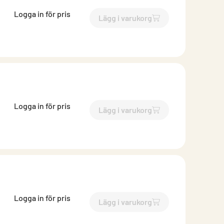
Logga in för pris
Lägg i varukorg
`$
Lägg till
$
Takrännekrok fa
Logga in för pris
Lägg i varukorg
`$
Lägg till
$
Takrännekrok fa
Logga in för pris
Lägg i varukorg
`$
Lägg till
$
Takrännekrok fa