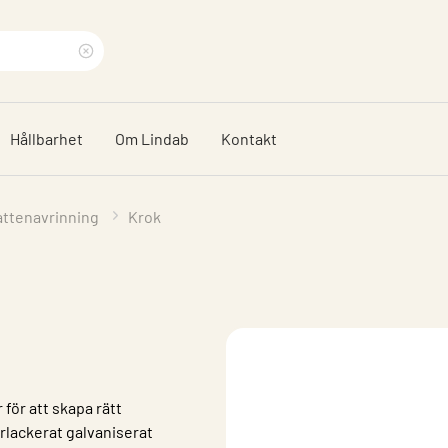
Rensa
sökfras
Hållbarhet
Om Lindab
Kontakt
attenavrinning
Krok
för att skapa rätt
erlackerat galvaniserat