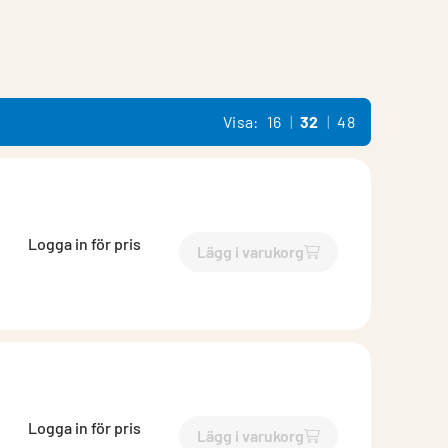
Visa:
16
32
48
Logga in för pris
Lägg i varukorg
`$
Lägg till
$
Takrännekrok fa
Logga in för pris
Lägg i varukorg
`$
Lägg till
$
Takrännekrok fa