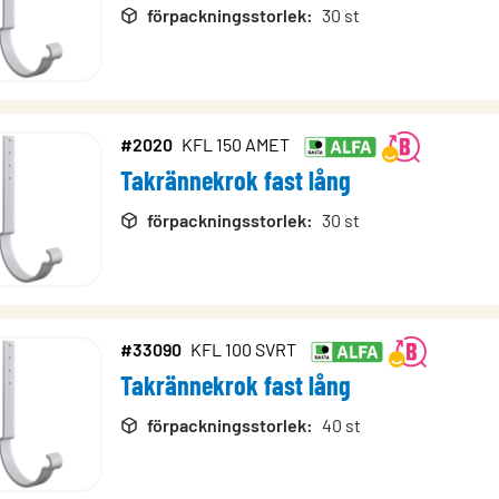
förpackningsstorlek
:
30 st
#2020
KFL 150 AMET
Takrännekrok fast lång
förpackningsstorlek
:
30 st
#33090
KFL 100 SVRT
Takrännekrok fast lång
förpackningsstorlek
:
40 st