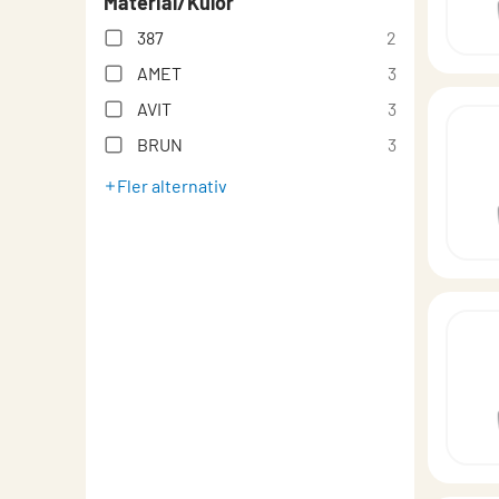
Material/Kulör
387
2
AMET
3
AVIT
3
BRUN
3
Fler alternativ