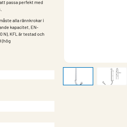
r att passa perfekt med
.
måste alla rännkrokar i
rande kapacitet. EN-
0 N). KFL är testad och
H (hög