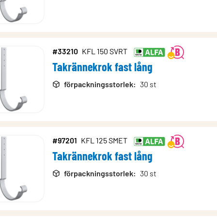
#33210
KFL 150 SVRT
Takrännekrok fast lång
förpackningsstorlek
:
30 st
#97201
KFL 125 SMET
Takrännekrok fast lång
förpackningsstorlek
:
30 st