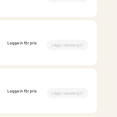
Logga in för pris
Lägg i varukorg
`$
Lägg till
$
Takrännekrok fa
Logga in för pris
Lägg i varukorg
`$
Lägg till
$
Takrännekrok fa