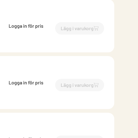
Logga in för pris
Lägg i varukorg
`$
Lägg till
$
Takrännekrok fa
Logga in för pris
Lägg i varukorg
`$
Lägg till
$
Takrännekrok fa