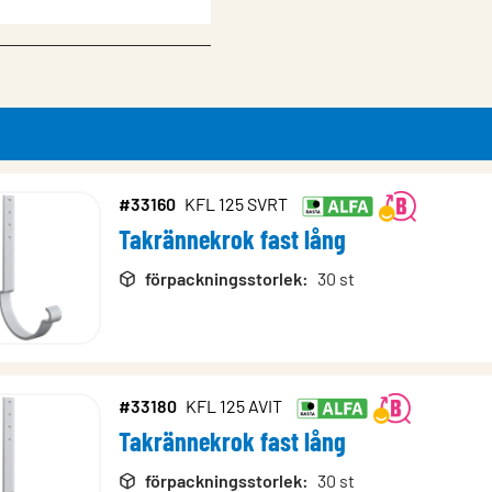
x)
#33160
KFL 125 SVRT
Takrännekrok fast lång
rodukter
förpackningsstorlek
:
30 st
#33180
KFL 125 AVIT
Takrännekrok fast lång
förpackningsstorlek
:
30 st