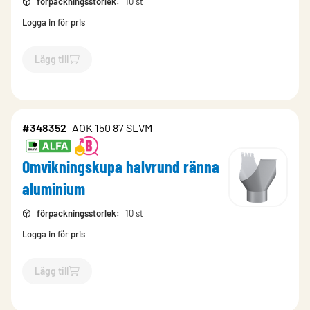
förpackningsstorlek
:
10 st
Logga in för pris
Lägg till
`$
Lägg till
$
Omvikningskupa halvrund ränna aluminium
-$
14
#348352
AOK 150 87 SLVM
Omvikningskupa halvrund ränna
aluminium
förpackningsstorlek
:
10 st
Logga in för pris
Lägg till
`$
Lägg till
$
Omvikningskupa halvrund ränna aluminium
-$
3