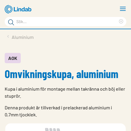
Hoppa
V
till
m
Sökord
huvudinnehållet
Ren
Sök
sök
Produkter
Aluminium
på
Lösningar
sajten
Service & Support
AOK
Omvikningskupa, aluminium
Hållbarhet
Om Lindab
Kupa i aluminium för montage mellan takränna och böj eller
Kontakt
stuprör.
Logga in
Denna produkt är tillverkad i prelackerad aluminium i
0,7mm tjocklek.
Choose languge
Sweden