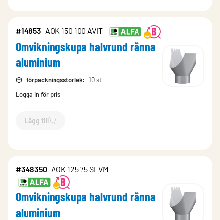
#14853
AOK 150 100 AVIT
Omvikningskupa halvrund ränna
aluminium
förpackningsstorlek
:
10 st
Logga in för pris
Lägg till
`$
Lägg till
$
Omvikningskupa halvrund ränna aluminium
-$
14
#348350
AOK 125 75 SLVM
Omvikningskupa halvrund ränna
aluminium