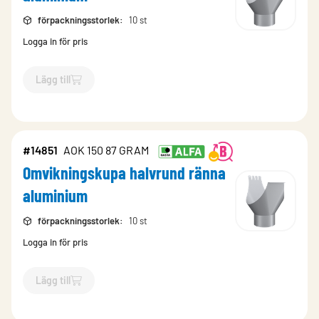
förpackningsstorlek
:
10 st
Logga in för pris
Lägg till
`$
Lägg till
$
Omvikningskupa halvrund ränna aluminium
-$
14
#14851
AOK 150 87 GRAM
Omvikningskupa halvrund ränna
aluminium
förpackningsstorlek
:
10 st
Logga in för pris
Lägg till
`$
Lägg till
$
Omvikningskupa halvrund ränna aluminium
-$
14