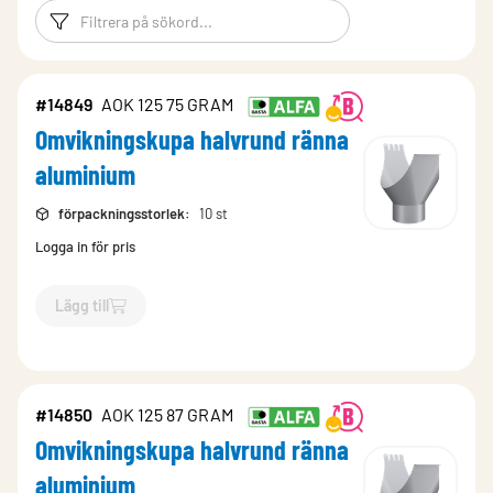
Filtreringsord
Filtrera produk
#14849
AOK 125 75 GRAM
Omvikningskupa halvrund ränna
aluminium
förpackningsstorlek
:
10 st
Logga in för pris
Lägg till
`$
Lägg till
$
Omvikningskupa halvrund ränna aluminium
-$
14
#14850
AOK 125 87 GRAM
Omvikningskupa halvrund ränna
aluminium