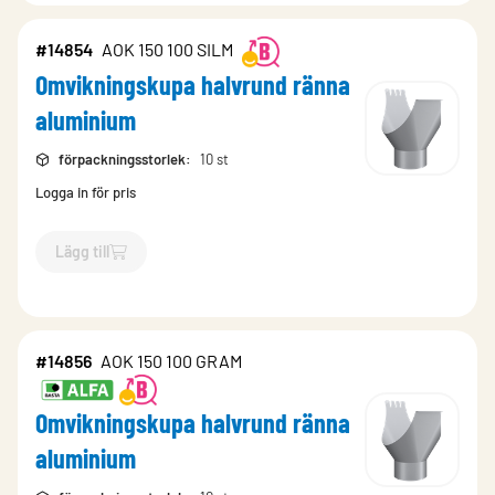
#14854
AOK 150 100 SILM
Omvikningskupa halvrund ränna
aluminium
förpackningsstorlek
:
10 st
Logga in för pris
Lägg till
`$
Lägg till
$
Omvikningskupa halvrund ränna aluminium
-$
14
#14856
AOK 150 100 GRAM
Omvikningskupa halvrund ränna
aluminium