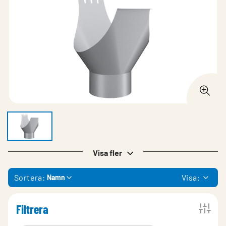
Visa fler
Sortera:
Visa:
Namn
Filtrera