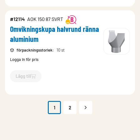
#12114
AOK 150 87 SVRT
Omvikningskupa halvrund ränna
aluminium
förpackningsstorlek
:
10 st
Logga in för pris
Lägg till
`$
Lägg till
$
Omvikningskupa halvrund ränna aluminium
-$
12
1
2