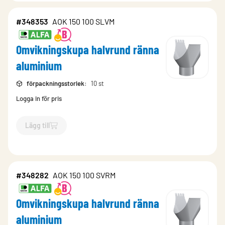
#348353
AOK 150 100 SLVM
Omvikningskupa halvrund ränna
aluminium
förpackningsstorlek
:
10 st
Logga in för pris
Lägg till
`$
Lägg till
$
Omvikningskupa halvrund ränna aluminium
-$
3
#348282
AOK 150 100 SVRM
Omvikningskupa halvrund ränna
aluminium