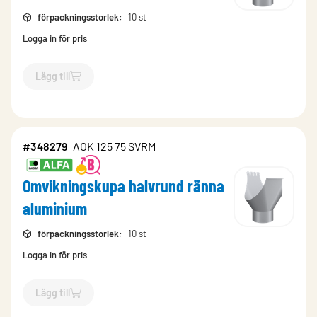
förpackningsstorlek
:
10 st
Logga in för pris
Lägg till
`$
Lägg till
$
Omvikningskupa halvrund ränna aluminium
-$
3
#348279
AOK 125 75 SVRM
Omvikningskupa halvrund ränna
aluminium
förpackningsstorlek
:
10 st
Logga in för pris
Lägg till
`$
Lägg till
$
Omvikningskupa halvrund ränna aluminium
-$
3