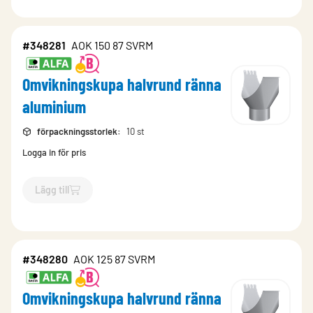
#348281
AOK 150 87 SVRM
Omvikningskupa halvrund ränna
aluminium
förpackningsstorlek
:
10 st
Logga in för pris
Lägg till
`$
Lägg till
$
Omvikningskupa halvrund ränna aluminium
-$
34
#348280
AOK 125 87 SVRM
Omvikningskupa halvrund ränna