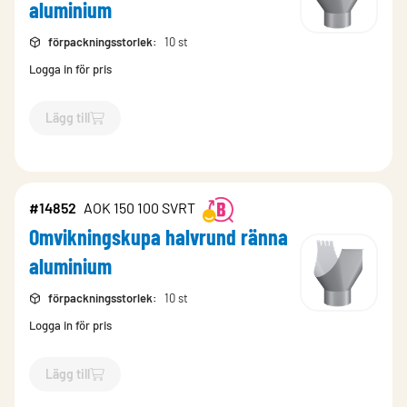
aluminium
förpackningsstorlek
:
10 st
Logga in för pris
Lägg till
`$
Lägg till
$
Omvikningskupa halvrund ränna aluminium
-$
3
#14852
AOK 150 100 SVRT
Omvikningskupa halvrund ränna
aluminium
förpackningsstorlek
:
10 st
Logga in för pris
Lägg till
`$
Lägg till
$
Omvikningskupa halvrund ränna aluminium
-$
14