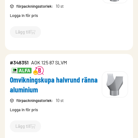
förpackningsstorlek
:
10 st
Logga in för pris
Lägg till
`$
Lägg till
$
Omvikningskupa halvrund ränna aluminium
-$
3
#348351
AOK 125 87 SLVM
Omvikningskupa halvrund ränna
aluminium
förpackningsstorlek
:
10 st
Logga in för pris
Lägg till
`$
Lägg till
$
Omvikningskupa halvrund ränna aluminium
-$
34