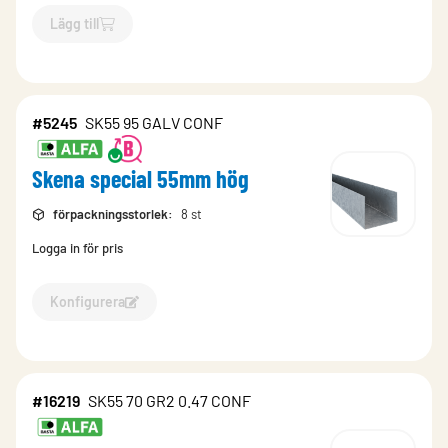
Lägg till
`$
Lägg till
$
Skena 55mm hög
-$
476974
`
#5245
SK55 95 GALV CONF
Skena special 55mm hög
förpackningsstorlek
:
8 st
Logga in för pris
Konfigurera
Konfigurera Skena special 55mm hög-5245
#16219
SK55 70 GR2 0.47 CONF