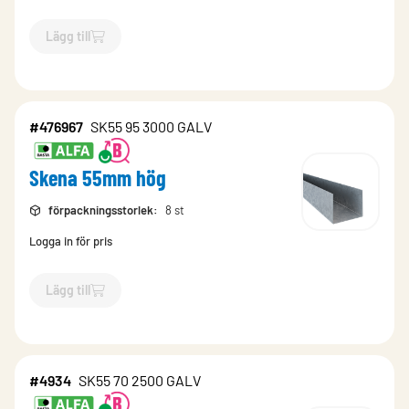
Lägg till
`$
Lägg till
$
Skena 55mm hög
-$
476963
`
#476967
SK55 95 3000 GALV
Skena 55mm hög
förpackningsstorlek
:
8 st
Logga in för pris
Lägg till
`$
Lägg till
$
Skena 55mm hög
-$
476967
`
#4934
SK55 70 2500 GALV