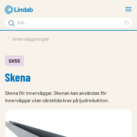
Hoppa
V
till
m
Sökord
huvudinnehållet
Ren
Sök
sök
Produkter
Innerväggsreglar
på
Lösningar
sajten
Service & Support
SK55
Skena
Hållbarhet
Om Lindab
Skena för innerväggar. Skenan kan användas för
Kontakt
innerväggar utan särskilda krav på ljudreduktion.
Logga in
Choose languge
Sweden