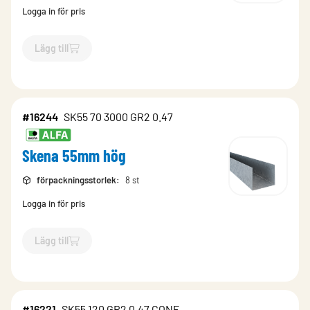
Logga in för pris
Lägg till
`$
Lägg till
$
Skena 55mm hög
-$
16246
`
#16244
SK55 70 3000 GR2 0.47
Skena 55mm hög
förpackningsstorlek
:
8 st
Logga in för pris
Lägg till
`$
Lägg till
$
Skena 55mm hög
-$
16244
`
#16221
SK55 120 GR2 0.47 CONF