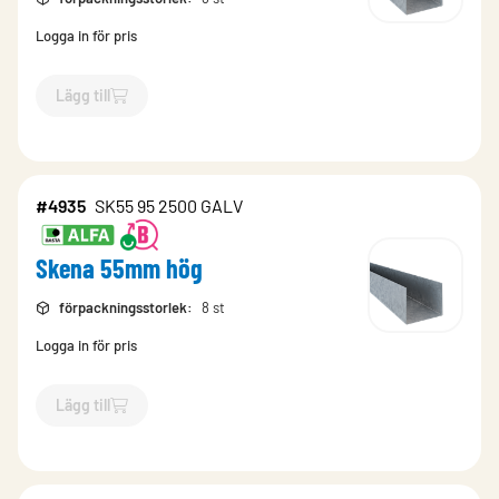
Logga in för pris
Lägg till
`$
Lägg till
$
Skena 55mm hög
-$
4933
`
#4935
SK55 95 2500 GALV
Skena 55mm hög
förpackningsstorlek
:
8 st
Logga in för pris
Lägg till
`$
Lägg till
$
Skena 55mm hög
-$
4935
`