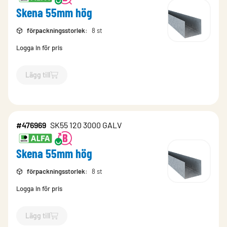
Skena 55mm hög
förpackningsstorlek
:
8 st
Logga in för pris
Lägg till
`$
Lägg till
$
Skena 55mm hög
-$
4934
`
#476969
SK55 120 3000 GALV
Skena 55mm hög
förpackningsstorlek
:
8 st
Logga in för pris
Lägg till
`$
Lägg till
$
Skena 55mm hög
-$
476969
`