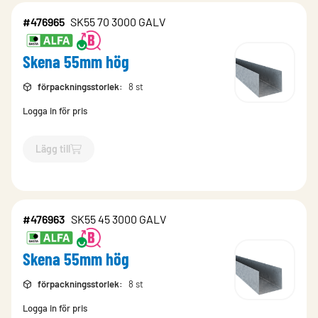
#476965
SK55 70 3000 GALV
Skena 55mm hög
förpackningsstorlek
:
8 st
Logga in för pris
Lägg till
`$
Lägg till
$
Skena 55mm hög
-$
476965
`
#476963
SK55 45 3000 GALV
Skena 55mm hög
förpackningsstorlek
:
8 st
Logga in för pris