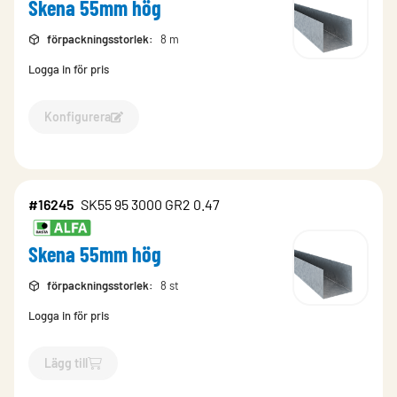
Skena 55mm hög
förpackningsstorlek
:
8 m
Logga in för pris
Konfigurera
Konfigurera Skena 55mm hög-16219
#16245
SK55 95 3000 GR2 0.47
Skena 55mm hög
förpackningsstorlek
:
8 st
Logga in för pris
Lägg till
`$
Lägg till
$
Skena 55mm hög
-$
16245
`