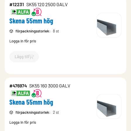
#12231
SK55 120 2500 GALV
Skena 55mm hög
förpackningsstorlek
:
8 st
Logga in för pris
Lägg till
`$
Lägg till
$
Skena 55mm hög
-$
12231
`
#476974
SK55 160 3000 GALV
Skena 55mm hög
förpackningsstorlek
:
2 st
Logga in för pris