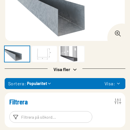
Visa fler
Sortera:
Visa:
Popularitet
Filtrera
Filtreringsord
Filtrera produk