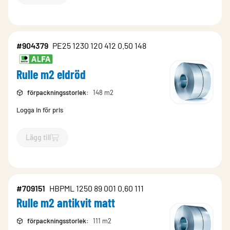
#904379
PE25 1230 120 412 0.50 148
Rulle m2 eldröd
förpackningsstorlek
:
148 m2
Logga in för pris
Lägg till
`$
Lägg till
$
Rulle m2 eldröd
-$
904379
`
#709151
HBPML 1250 89 001 0.60 111
Rulle m2 antikvit matt
förpackningsstorlek
:
111 m2