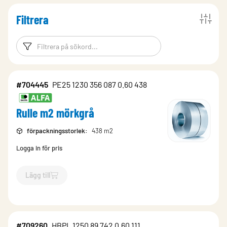
Filtrera
Filtreringsord
Filtrera produk
#704445
PE25 1230 356 087 0.60 438
Rulle m2 mörkgrå
förpackningsstorlek
:
438 m2
Logga in för pris
Lägg till
`$
Lägg till
$
Rulle m2 mörkgrå
-$
704445
`
#709260
HBPL 1250 89 742 0.60 111