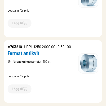
Logga in för pris
Lägg till
`$
Lägg till
$
Rulle m2 antikvit matt
-$
709151
`
#703810
HBPL 1250 2000 001 0.60 100
Format antikvit
förpackningsstorlek
:
100 st
Logga in för pris
Lägg till
`$
Lägg till
$
Format antikvit
-$
703810
`