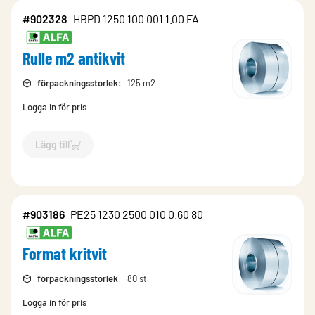
#902328
HBPD 1250 100 001 1.00 FA
Rulle m2 antikvit
förpackningsstorlek
:
125 m2
Logga in för pris
Lägg till
`$
Lägg till
$
Rulle m2 antikvit
-$
902328
`
#903186
PE25 1230 2500 010 0.60 80
Format kritvit
förpackningsstorlek
:
80 st
Logga in för pris