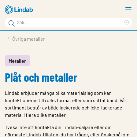
Hoppa
V
till
m
Sökord
huvudinnehållet
Ren
Sök
sök
Produkter
Övriga metaller
på
Lösningar
sajten
Service & Support
Metaller
Plåt och metaller
Hållbarhet
Om Lindab
Lindab erbjuder många olika materialslag som kan
Kontakt
konfektioneras till rulle, format eller som slittat band. Vårt
sortiment består av både lackerade och icke-lackerade
Logga in
material i flera olika metaller.
Choose languge
Tveka inte att kontakta din Lindab-säljare eller din
Sweden
närmaste Lindab-filial om du har frågor, eller önskemål om