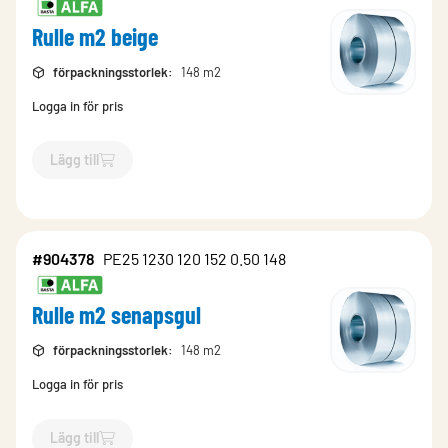
Rulle m2 beige
förpackningsstorlek
:
148 m2
Logga in för pris
Lägg till
`$
Lägg till
$
Rulle m2 beige
-$
904377
`
#904378
PE25 1230 120 152 0.50 148
Rulle m2 senapsgul
förpackningsstorlek
:
148 m2
Logga in för pris
Lägg till
`$
Lägg till
$
Rulle m2 senapsgul
-$
904378
`