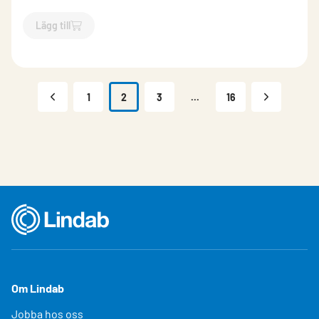
Lägg till
`$
Lägg till
$
Format kritvit
-$
903186
`
1
2
3
...
16
Om Lindab
Jobba hos oss