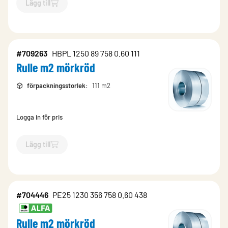
Lägg till
`$
Lägg till
$
Rulle m2 kritvit
-$
903189
`
#709263
HBPL 1250 89 758 0.60 111
Rulle m2 mörkröd
förpackningsstorlek
:
111 m2
Logga in för pris
Lägg till
`$
Lägg till
$
Rulle m2 mörkröd
-$
709263
`
#704446
PE25 1230 356 758 0.60 438
Rulle m2 mörkröd