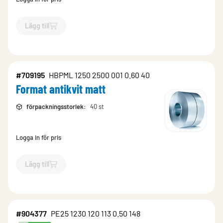
Lägg till
`$
Lägg till
$
Rulle folie m2 antikvit
-$
703918
`
#709195
HBPML 1250 2500 001 0.60 40
Format antikvit matt
förpackningsstorlek
:
40 st
Logga in för pris
Lägg till
`$
Lägg till
$
Format antikvit matt
-$
709195
`
#904377
PE25 1230 120 113 0.50 148