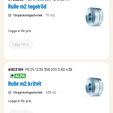
Rulle m2 tegelröd
förpackningsstorlek
:
111 m2
Logga in för pris
Lägg till
`$
Lägg till
$
Rulle m2 tegelröd
-$
709260
`
#903189
PE25 1230 356 010 0.60 438
Rulle m2 kritvit
förpackningsstorlek
:
438 m2
Logga in för pris