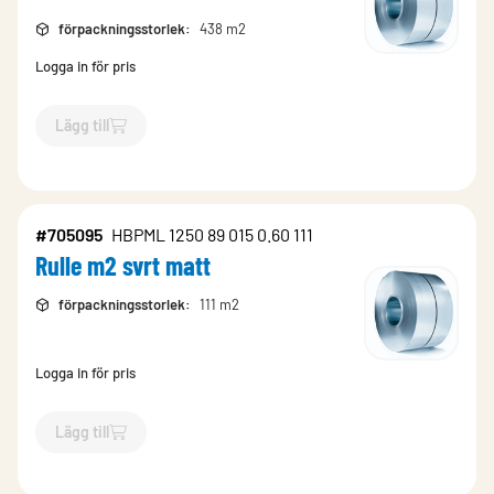
förpackningsstorlek
:
438 m2
Logga in för pris
Lägg till
`$
Lägg till
$
Rulle m2 mörkröd
-$
704446
`
#705095
HBPML 1250 89 015 0.60 111
Rulle m2 svrt matt
förpackningsstorlek
:
111 m2
Logga in för pris
Lägg till
`$
Lägg till
$
Rulle m2 svrt matt
-$
705095
`