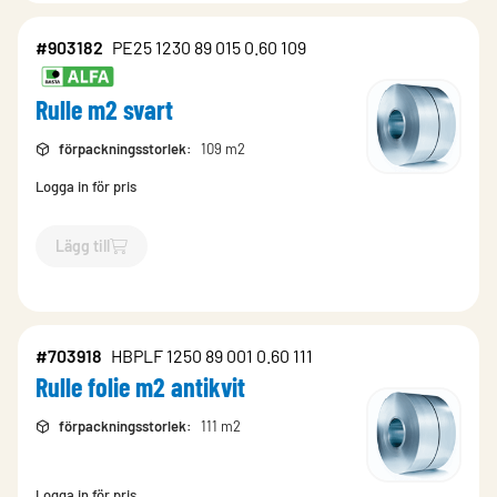
#903182
PE25 1230 89 015 0.60 109
Rulle m2 svart
förpackningsstorlek
:
109 m2
Logga in för pris
Lägg till
`$
Lägg till
$
Rulle m2 svart
-$
903182
`
#703918
HBPLF 1250 89 001 0.60 111
Rulle folie m2 antikvit
förpackningsstorlek
:
111 m2
Logga in för pris