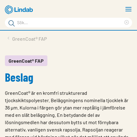
Hoppa
V
till
m
Sökord
huvudinnehållet
Ren
Sök
sök
Produkter
GreenCoat® FAP
på
Lösningar
sajten
Service & Support
GreenCoat® FAP
Beslag
Hållbarhet
Om Lindab
GreenCoat® är en kromfri strukturerad
Kontakt
tjockskiktspolyester. Beläggningens nominella tjocklek är
36 µm. Kulorna i färgen gör ytan mer reptålig i jämförelse
Logga in
med en slät beläggning. En betydande del av
lösningsmedlen har dessutom bytts ut mot förnybara
Choose languge
Sweden
alternativ, vanligen svensk rapsolja. Rapsoljan reagerar
med färgen vid härdning vilket gör det möjligt att använda