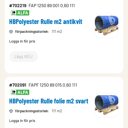
#702219
FAP 1250 89 001 0.60 111
HBPolyester Rulle m2 antikvit
förpackningsstorlek
:
111 m2
Logga in för pris
Lägg till
`$
Lägg till
$
HBPolyester Rulle m2 antikvit
-$
702219
`
#702091
FAPF 1250 89 015 0.60 111
HBPolyester Rulle folie m2 svart
förpackningsstorlek
:
111 m2
Logga in för pris