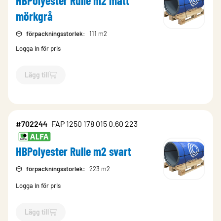
HBPolyester Rulle m2 matt
mörkgrå
förpackningsstorlek
:
111 m2
Logga in för pris
Lägg till
`$
Lägg till
$
HBPolyester Rulle m2 matt mörkgrå
-$
702362
`
#702244
FAP 1250 178 015 0.60 223
HBPolyester Rulle m2 svart
förpackningsstorlek
:
223 m2
Logga in för pris
Lägg till
`$
Lägg till
$
HBPolyester Rulle m2 svart
-$
702244
`