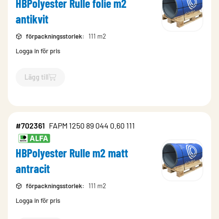
HBPolyester Rulle folie m2
antikvit
förpackningsstorlek
:
111 m2
Logga in för pris
Lägg till
`$
Lägg till
$
HBPolyester Rulle folie m2 antikvit
-$
702090
`
#702361
FAPM 1250 89 044 0.60 111
HBPolyester Rulle m2 matt
antracit
förpackningsstorlek
:
111 m2
Logga in för pris