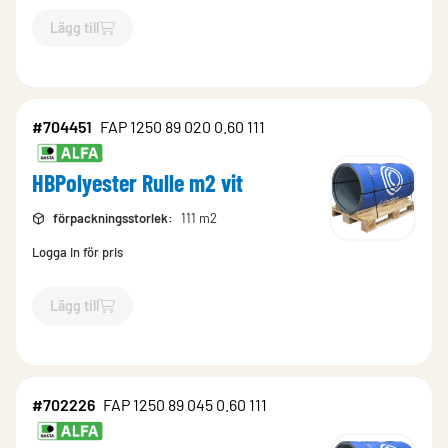
Lägg till
`$
Lägg till
$
HBPolyester Rulle folie m2 svart
-$
702091
`
#704451
FAP 1250 89 020 0.60 111
HBPolyester Rulle m2 vit
förpackningsstorlek
:
111 m2
Logga in för pris
Lägg till
`$
Lägg till
$
HBPolyester Rulle m2 vit
-$
704451
`
#702226
FAP 1250 89 045 0.60 111