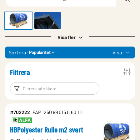
Visa fler
Sortera:
Visa:
Popularitet
Filtrera
Filtreringsord
Filtrera produk
#702222
FAP 1250 89 015 0.60 111
HBPolyester Rulle m2 svart