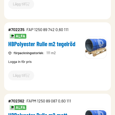
Lägg till
`$
Lägg till
$
HBPolyester Rulle m2 matt antracit
-$
702361
`
#702235
FAP 1250 89 742 0.60 111
HBPolyester Rulle m2 tegelröd
förpackningsstorlek
:
111 m2
Logga in för pris
Lägg till
`$
Lägg till
$
HBPolyester Rulle m2 tegelröd
-$
702235
`
#702362
FAPM 1250 89 087 0.60 111