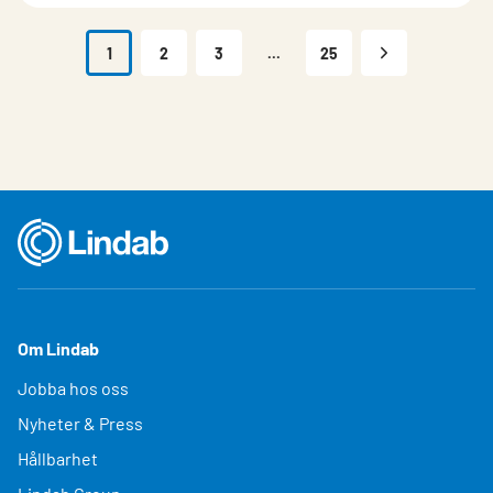
1
2
3
...
25
Om Lindab
Jobba hos oss
Nyheter & Press
Hållbarhet