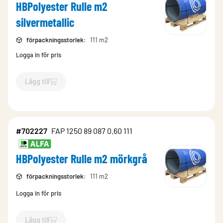
HBPolyester Rulle m2
silvermetallic
förpackningsstorlek
:
111 m2
Logga in för pris
Lägg till
`$
Lägg till
$
HBPolyester Rulle m2 silvermetallic
-$
702226
`
#702227
FAP 1250 89 087 0.60 111
HBPolyester Rulle m2 mörkgrå
förpackningsstorlek
:
111 m2
Logga in för pris
Lägg till