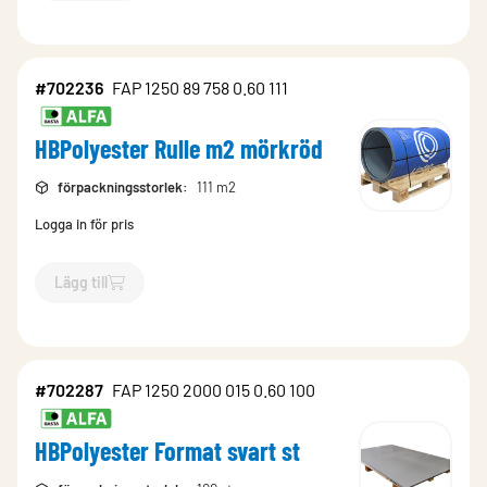
#702236
FAP 1250 89 758 0.60 111
HBPolyester Rulle m2 mörkröd
förpackningsstorlek
:
111 m2
Logga in för pris
Lägg till
`$
Lägg till
$
HBPolyester Rulle m2 mörkröd
-$
702236
`
#702287
FAP 1250 2000 015 0.60 100
HBPolyester Format svart st