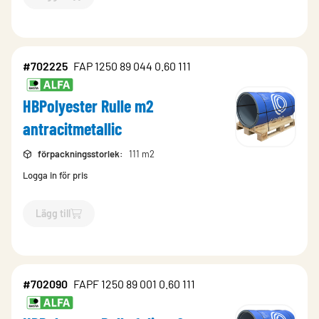
`$
Lägg till
$
HBPolyester Rulle m2 mörkgrå
-$
702227
`
#702225
FAP 1250 89 044 0.60 111
HBPolyester Rulle m2
antracitmetallic
förpackningsstorlek
:
111 m2
Logga in för pris
Lägg till
`$
Lägg till
$
HBPolyester Rulle m2 antracitmetallic
-$
702225
#702090
FAPF 1250 89 001 0.60 111