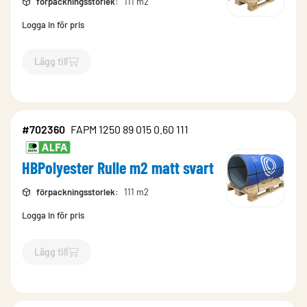
förpackningsstorlek
:
111 m2
Logga in för pris
Lägg till
`$
Lägg till
$
HBPolyester Rulle m2 svart
-$
702222
`
#702360
FAPM 1250 89 015 0.60 111
HBPolyester Rulle m2 matt svart
förpackningsstorlek
:
111 m2
Logga in för pris
Lägg till
`$
Lägg till
$
HBPolyester Rulle m2 matt svart
-$
702360
`