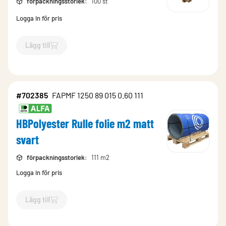
förpackningsstorlek
:
100 st
Logga in för pris
Lägg till
`$
Lägg till
$
HBPolyester Format svart st
-$
702287
`
#702385
FAPMF 1250 89 015 0.60 111
HBPolyester Rulle folie m2 matt
svart
förpackningsstorlek
:
111 m2
Logga in för pris
Lägg till
`$
Lägg till
$
HBPolyester Rulle folie m2 matt svart
-$
702385
`