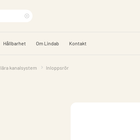
Rensa
sökfras
Hållbarhet
Om Lindab
Kontakt
ulära kanalsystem
Inloppsrör