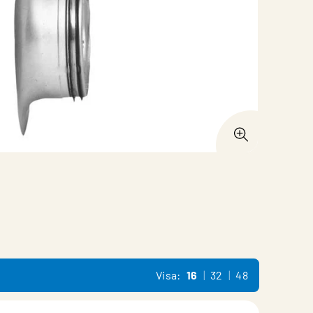
Visa:
16
32
48