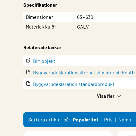
Specifikationer
Egenskap
Värde
Dimensioner
63 - 630
Material/Kulör
GALV
Relaterade länkar
BIM objekt
Byggvarudeklaration alternativt material: Rostfr
Byggvarudeklaration standardprodukt
Datablad
Visa fler
EPD (Miljövarudeklaration)
EPD-värden för galvaniserat stål (filtyp: .xlsx)
Sortera artiklar på:
Popularitet
Pris
Namn
Eurovent-certifikat