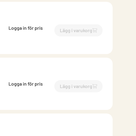
Logga in för pris
Lägg i varukorg
`$
Lägg till
$
Inloppsrör
-$
25
Logga in för pris
Lägg i varukorg
`$
Lägg till
$
Inloppsrör
-$
25