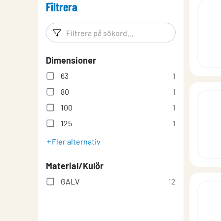
Filtrera
lindQST – Produktdokumentation
Montering
Filtreringsord
Filtrera p
Produktöversikt
Dimensioner
63
1
80
1
100
1
125
1
Fler alternativ
Material/Kulör
GALV
12