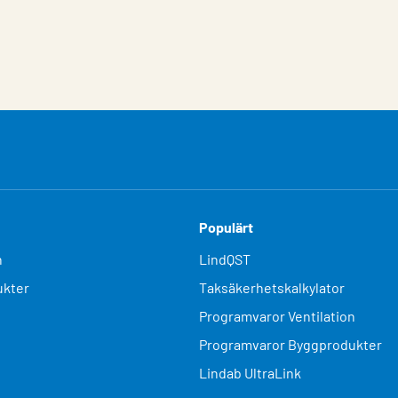
Populärt
n
LindQST
kter
Taksäkerhetskalkylator
Programvaror Ventilation
Programvaror Byggprodukter
Lindab UltraLink