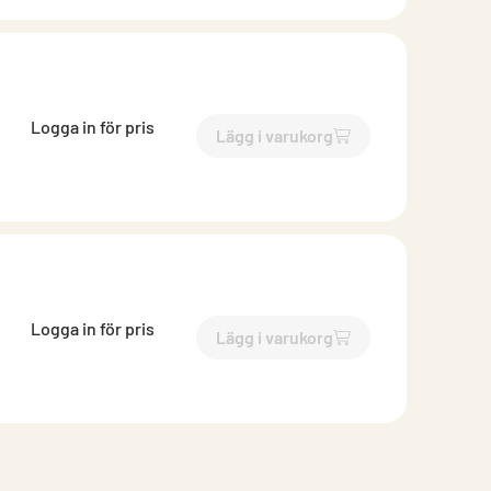
Logga in för pris
Lägg i varukorg
`$
Lägg till
$
Inloppsrör
-$
25
Logga in för pris
Lägg i varukorg
`$
Lägg till
$
Inloppsrör
-$
25