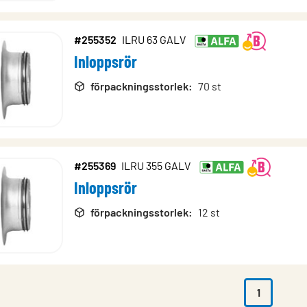
#255352
ILRU 63 GALV
Inloppsrör
förpackningsstorlek
:
70 st
#255369
ILRU 355 GALV
Inloppsrör
förpackningsstorlek
:
12 st
1