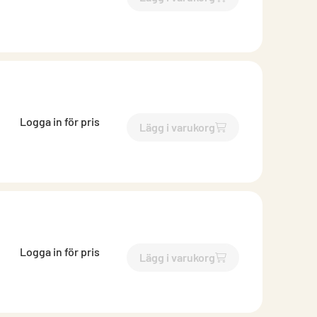
`$
Lägg till
$
Inloppsrör
-$
25
Logga in för pris
Lägg i varukorg
`$
Lägg till
$
Inloppsrör
-$
25
Logga in för pris
Lägg i varukorg
`$
Lägg till
$
Inloppsrör
-$
25