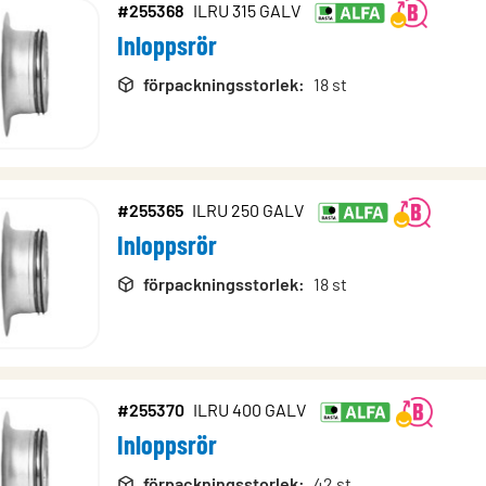
#255368
ILRU 315 GALV
Inloppsrör
rodukter
förpackningsstorlek
:
18 st
#255365
ILRU 250 GALV
Inloppsrör
förpackningsstorlek
:
18 st
#255370
ILRU 400 GALV
Inloppsrör
förpackningsstorlek
:
42 st