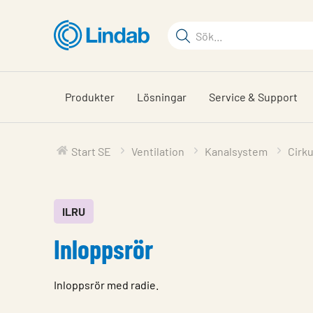
Hoppa
till
Sökord
huvudinnehållet
Sök
på
sajten
Produkter
Lösningar
Service & Support
Start SE
Ventilation
Kanalsystem
Cirk
ILRU
Inloppsrör
Inloppsrör med radie.