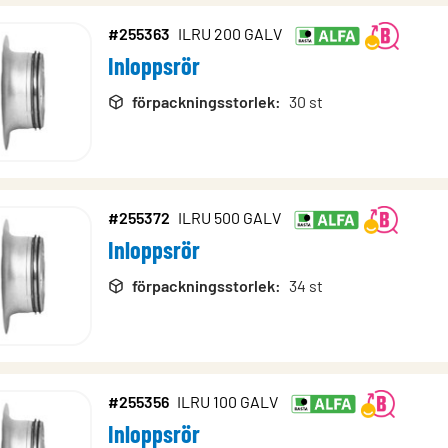
#255363
ILRU 200 GALV
Inloppsrör
förpackningsstorlek
:
30 st
#255372
ILRU 500 GALV
Inloppsrör
förpackningsstorlek
:
34 st
#255356
ILRU 100 GALV
Inloppsrör