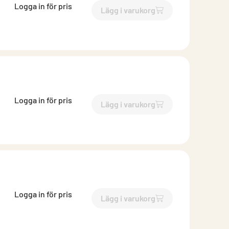
Logga in för pris
Lägg i varukorg
`$
Lägg till
$
Inloppsrör
-$
25
Logga in för pris
Lägg i varukorg
`$
Lägg till
$
Inloppsrör
-$
25
Logga in för pris
Lägg i varukorg
`$
Lägg till
$
Inloppsrör
-$
25