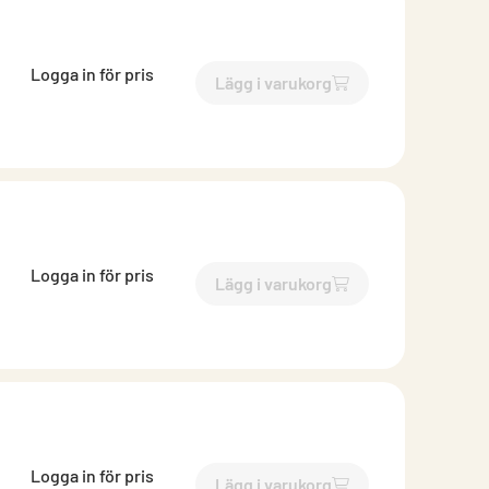
Logga in för pris
Lägg i varukorg
`$
Lägg till
$
Inloppsrör
-$
25
Logga in för pris
Lägg i varukorg
`$
Lägg till
$
Inloppsrör
-$
25
Logga in för pris
Lägg i varukorg