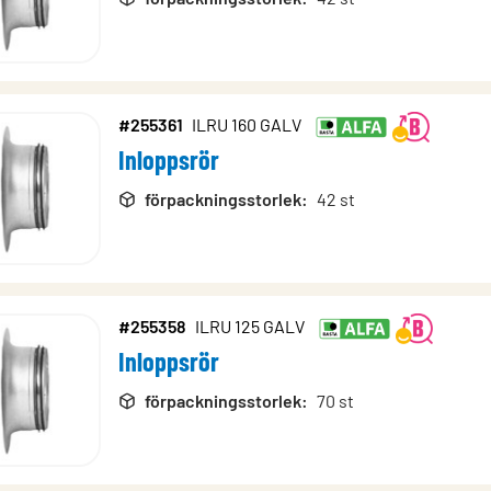
#255361
ILRU 160 GALV
Inloppsrör
förpackningsstorlek
:
42 st
#255358
ILRU 125 GALV
Inloppsrör
förpackningsstorlek
:
70 st