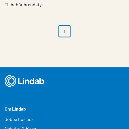
Tillbehör brandstyr
1
Om Lindab
Jobba hos oss
Nyheter & Press