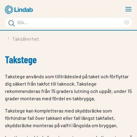
Hoppa
V
till
m
Sökord
huvudinnehållet
Ren
Sök
sök
Produkter
Taksäkerhet
på
Lösningar
sajten
Takstege
Service & Support
Hållbarhet
Takstege används som tillträdesled på taket och förflyttar
dig säkert från takfot till taknock. Takstege
Om Lindab
rekommenderas från 15 graders lutning och uppåt, under 15
grader monteras med fördel en takbrygga.
Kontakt
Takstege kan kompletteras med skyddsräcke som
Logga in
förhindrar fall över takkant eller fall längst takfallet,
Choose languge
skyddsräcke monteras på valfri långsida om bryggan.
Sweden