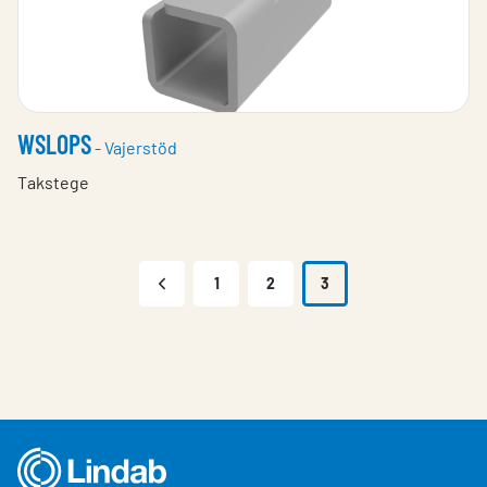
WSLOPS
- Vajerstöd
Takstege
1
2
3