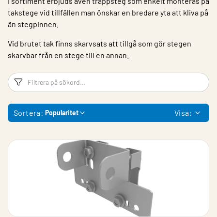
I sortiment erbjuds även trappsteg som enkelt monteras på
takstege vid tillfällen man önskar en bredare yta att kliva på
än stegpinnen.
Vid brutet tak finns skarvsats att tillgå som gör stegen
skarvbar från en stege till en annan.
Filtreringsord
Fi
Sortera:
Visa:
Popularitet