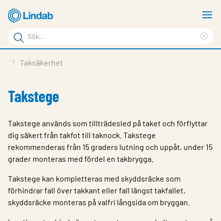
Hoppa
V
till
m
Sökord
huvudinnehållet
Ren
Sök
sök
Produkter
Taksäkerhet
på
Lösningar
sajten
Takstege
Service & Support
Hållbarhet
Takstege används som tillträdesled på taket och förflyttar
dig säkert från takfot till taknock. Takstege
Om Lindab
rekommenderas från 15 graders lutning och uppåt, under 15
grader monteras med fördel en takbrygga.
Kontakt
Takstege kan kompletteras med skyddsräcke som
Logga in
förhindrar fall över takkant eller fall längst takfallet,
Choose languge
skyddsräcke monteras på valfri långsida om bryggan.
Sweden