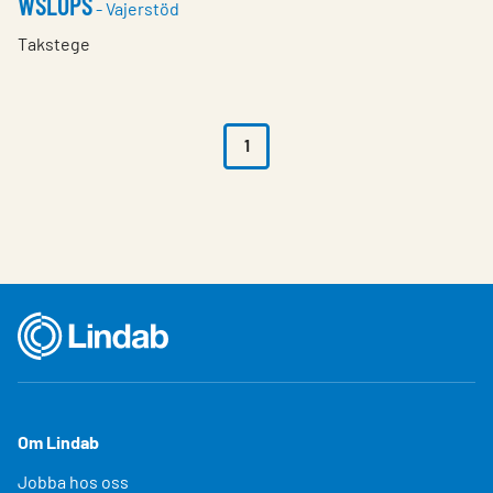
WSLOPS
- Vajerstöd
Takstege
1
Om Lindab
Jobba hos oss