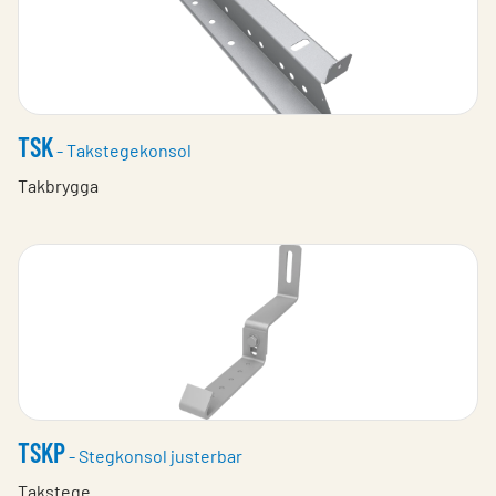
TSK
- Takstegekonsol
Takbrygga
TSKP
- Stegkonsol justerbar
Takstege