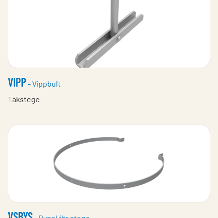
VIPP
- Vippbult
Takstege
VSBYS
- Bygel för stege