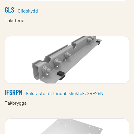
GLS
- Glidskydd
Takstege
IFSRPN
- Falsfäste för Lindab klicktak, SRP25N
Takbrygga