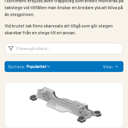
I sortiment erbjuds även trappsteg som enkelt monteras på
takstege vid tillfällen man önskar en bredare yta att kliva på
än stegpinnen.
Vid brutet tak finns skarvsats att tillgå som gör stegen
skarvbar från en stege till en annan.
Filtreringsord
Fi
Sortera:
Visa:
Popularitet