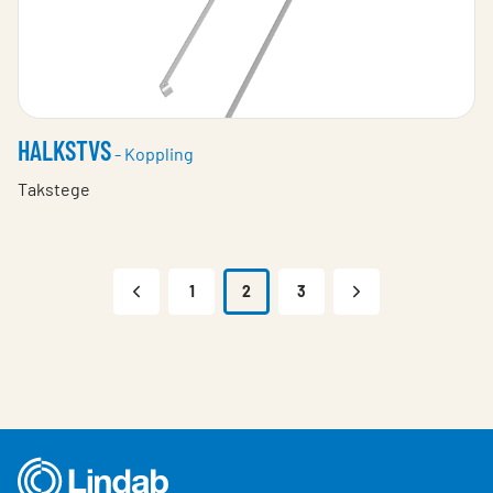
HALKSTVS
- Koppling
Takstege
1
2
3