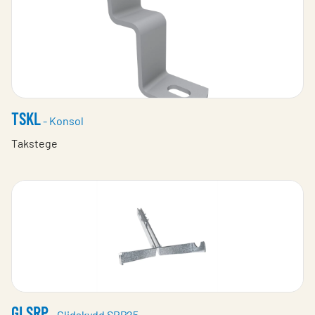
TSKL
- Konsol
Takstege
GLSRP
- Glidskydd SRP25