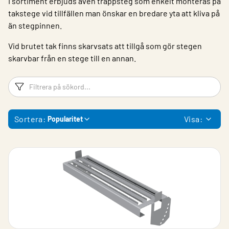
I sortiment erbjuds även trappsteg som enkelt monteras på
takstege vid tillfällen man önskar en bredare yta att kliva på
än stegpinnen.
Vid brutet tak finns skarvsats att tillgå som gör stegen
skarvbar från en stege till en annan.
Filtreringsord
Fi
Sortera:
Visa:
Popularitet