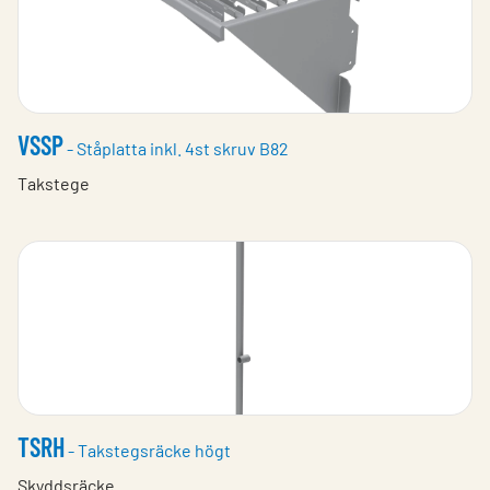
VSSP
- Ståplatta inkl. 4st skruv B82
Takstege
TSRH
- Takstegsräcke högt
Skyddsräcke