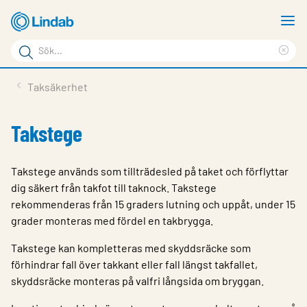
Hoppa
V
till
m
Sökord
huvudinnehållet
Ren
Sök
sök
Produkter
Taksäkerhet
på
Lösningar
sajten
Takstege
Service & Support
Hållbarhet
Takstege används som tillträdesled på taket och förflyttar
dig säkert från takfot till taknock. Takstege
Om Lindab
rekommenderas från 15 graders lutning och uppåt, under 15
grader monteras med fördel en takbrygga.
Kontakt
Takstege kan kompletteras med skyddsräcke som
Logga in
förhindrar fall över takkant eller fall längst takfallet,
Choose languge
skyddsräcke monteras på valfri långsida om bryggan.
Sweden