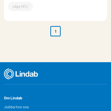
Lägg till
`$
Lägg till
$
Vattenanslutningssats LCB10 push - LCB15 push 
1
Om Lindab
Jobba hos oss