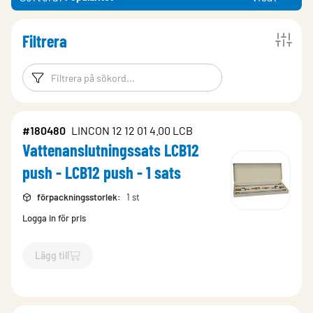
Filtrera
Filtreringsord
Filtrera produk
#180480
LINCON 12 12 01 4.00 LCB
Vattenanslutningssats LCB12
push - LCB12 push - 1 sats
förpackningsstorlek
:
1 st
Logga in för pris
Lägg till
`$
Lägg till
$
Vattenanslutningssats LCB12 push - LCB12 push 