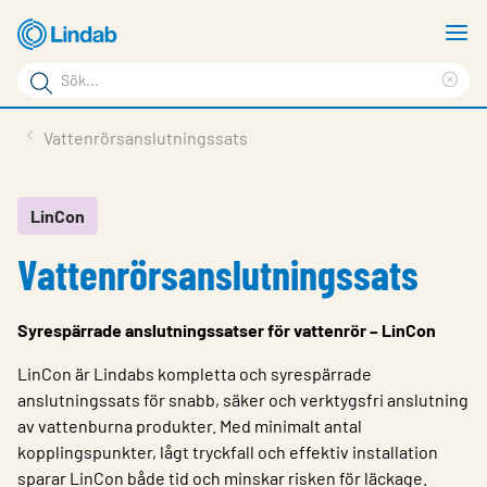
Hoppa
V
till
m
Sökord
huvudinnehållet
Ren
Sök
sök
Produkter
Vattenrörsanslutningssats
på
Lösningar
sajten
Service & Support
LinCon
Vattenrörsanslutningssats
Hållbarhet
Om Lindab
Syrespärrade anslutningssatser för vattenrör – LinCon
Kontakt
LinCon är Lindabs kompletta och syrespärrade
Logga in
anslutningssats för snabb, säker och verktygsfri anslutning
av vattenburna produkter. Med minimalt antal
Choose languge
kopplingspunkter, lågt tryckfall och effektiv installation
Sweden
sparar LinCon både tid och minskar risken för läckage.