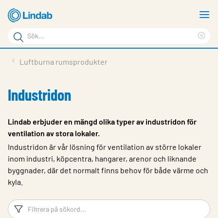
Hoppa
V
till
m
Sökord
huvudinnehållet
Ren
Sök
sök
Produkter
Luftburna rumsprodukter
på
Lösningar
sajten
Industridon
Service & Support
Hållbarhet
Lindab erbjuder en mängd olika typer av industridon för
ventilation av stora lokaler.
Om Lindab
Industridon är vår lösning för ventilation av större lokaler
Kontakt
inom industri, köpcentra, hangarer, arenor och liknande
byggnader, där det normalt finns behov för både värme och
Logga in
kyla.
Choose languge
Sweden
Filtreringsord
Fi