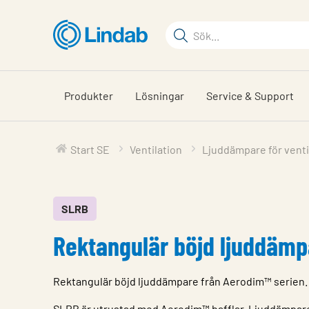
Hoppa
till
Sökord
huvudinnehållet
Sök
på
sajten
Produkter
Lösningar
Service & Support
Start SE
Ventilation
Ljuddämpare för venti
SLRB
Rektangulär böjd ljuddämp
Rektangulär böjd ljuddämpare från Aerodim™ serien.
SLRB är utrustad med Aerodim™ bafflar. Ljuddämpare