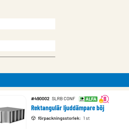
#490002
SLRB CONF
Rektangulär ljuddämpare böj
rodukter
förpackningsstorlek
:
1 st