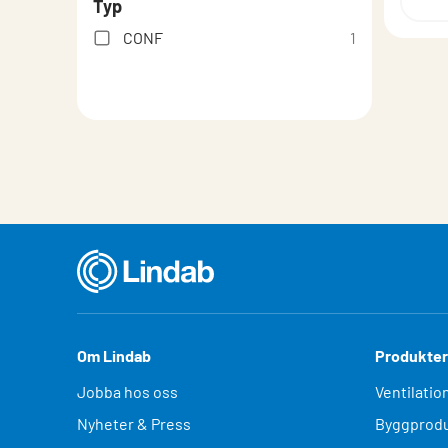
Typ
CONF
1
Om Lindab
Produkter
Jobba hos oss
Ventilatio
Nyheter & Press
Byggprodu