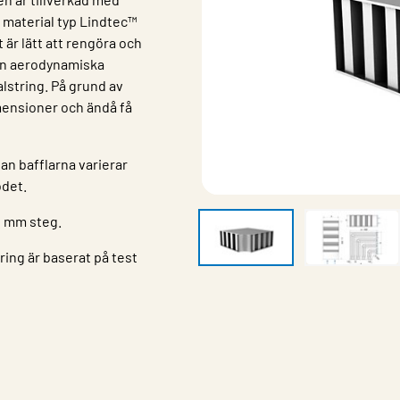
 material typ Lindtec™
är lätt att rengöra och
 sin aerodynamiska
alstring. På grund av
mensioner och ändå få
an bafflarna varierar
ödet.
0 mm steg.
ring är baserat på test