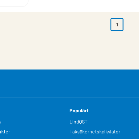
1
Populärt
n
LindQST
kter
Taksäkerhetskalkylator