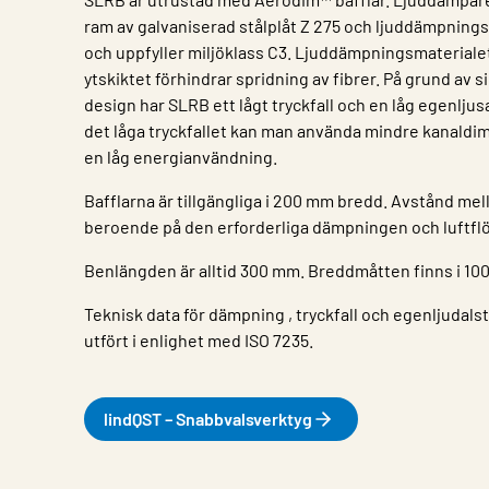
ram av galvaniserad stålplåt Z 275 och ljuddämpnings
och uppfyller miljöklass C3. Ljuddämpningsmaterialet 
ytskiktet förhindrar spridning av fibrer. På grund av
design har SLRB ett lågt tryckfall och en låg egenljus
det låga tryckfallet kan man använda mindre kanaldi
en låg energianvändning.
Bafflarna är tillgängliga i 200 mm bredd. Avstånd mell
beroende på den erforderliga dämpningen och luftfl
Benlängden är alltid 300 mm. Breddmåtten finns i 10
Teknisk data för dämpning , tryckfall och egenljudalst
utfört i enlighet med ISO 7235.
lindQST – Snabbvalsverktyg
Egenskap
Värde