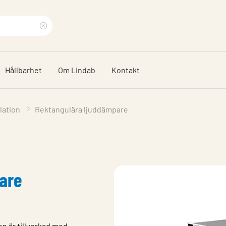
Rensa
sökfras
Hållbarhet
Om Lindab
Kontakt
lation
Rektangulära ljuddämpare
are
n är tillverkad med