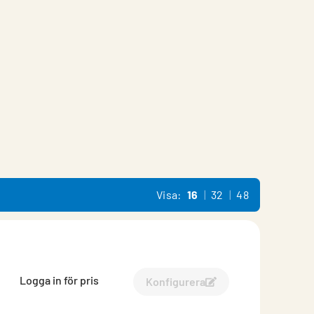
Visa:
16
32
48
Logga in för pris
Konfigurera
Konfigurera Rektangulär l