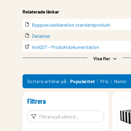
Relaterade länkar
Byggvarudeklaration standardprodukt
Datablad
lindQST – Produktdokumentation
Montering
Visa fler
Produktöversikt
Teknisk deklaration
Sortera artiklar på:
Popularitet
Pris
Namn
Transportinstruktioner
Filtrera
Filtreringsord
Filtrera p