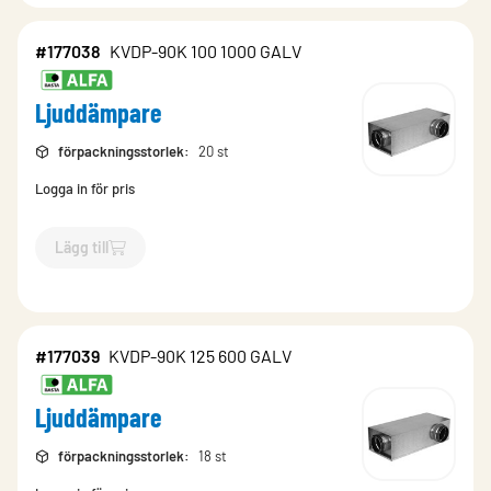
#177038
KVDP-90K 100 1000 GALV
Ljuddämpare
förpackningsstorlek
:
20 st
Logga in för pris
Lägg till
`$
Lägg till
$
Ljuddämpare
-$
177038
`
#177039
KVDP-90K 125 600 GALV
Ljuddämpare
förpackningsstorlek
:
18 st