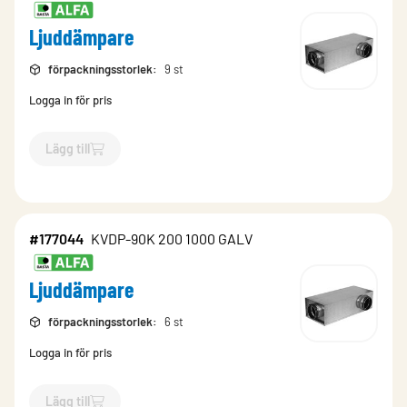
Ljuddämpare
förpackningsstorlek
:
9 st
Logga in för pris
Lägg till
`$
Lägg till
$
Ljuddämpare
-$
177043
`
#177044
KVDP-90K 200 1000 GALV
Ljuddämpare
förpackningsstorlek
:
6 st
Logga in för pris
Lägg till