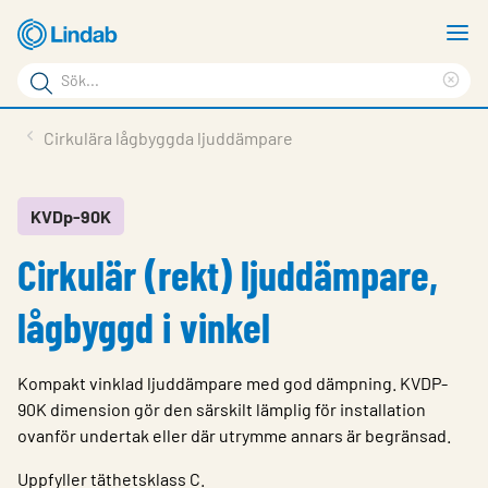
Hoppa
V
till
m
Sökord
huvudinnehållet
Ren
Sök
sök
Produkter
Cirkulära lågbyggda ljuddämpare
på
Lösningar
sajten
Service & Support
KVDp-90K
Cirkulär (rekt) ljuddämpare,
Hållbarhet
Om Lindab
lågbyggd i vinkel
Kontakt
Kompakt vinklad ljuddämpare med god dämpning. KVDP-
Logga in
90K dimension gör den särskilt lämplig för installation
ovanför undertak eller där utrymme annars är begränsad.
Choose languge
Sweden
Uppfyller täthetsklass C.