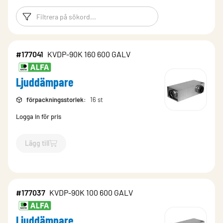
Filtreringsord
Filtrera produk
#177041
KVDP-90K 160 600 GALV
Ljuddämpare
förpackningsstorlek
:
16 st
Logga in för pris
Lägg till
`$
Lägg till
$
Ljuddämpare
-$
177041
`
#177037
KVDP-90K 100 600 GALV
Ljuddämpare