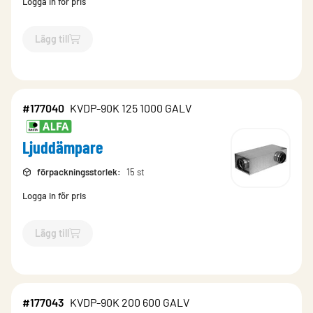
Logga in för pris
Lägg till
`$
Lägg till
$
Ljuddämpare
-$
177039
`
#177040
KVDP-90K 125 1000 GALV
Ljuddämpare
förpackningsstorlek
:
15 st
Logga in för pris
Lägg till
`$
Lägg till
$
Ljuddämpare
-$
177040
`
#177043
KVDP-90K 200 600 GALV