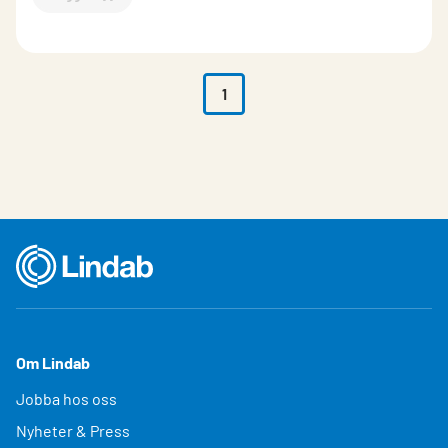
`$
Lägg till
$
Ljuddämpare
-$
177044
`
1
Om Lindab
Jobba hos oss
Nyheter & Press