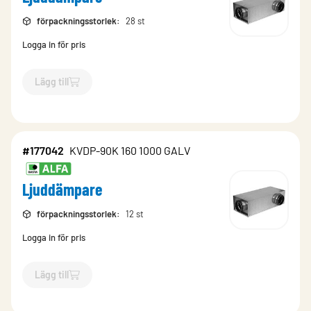
förpackningsstorlek
:
28 st
Logga in för pris
Lägg till
`$
Lägg till
$
Ljuddämpare
-$
177037
`
#177042
KVDP-90K 160 1000 GALV
Ljuddämpare
förpackningsstorlek
:
12 st
Logga in för pris
Lägg till
`$
Lägg till
$
Ljuddämpare
-$
177042
`