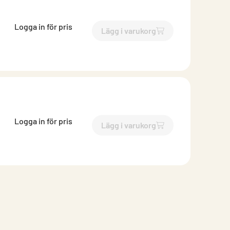
Logga in för pris
Lägg i varukorg
`$
Lägg till
$
Backströmmnin
Logga in för pris
Lägg i varukorg
`$
Lägg till
$
Backströmmnin