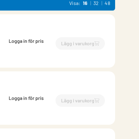
Visa:
16
32
48
Logga in för pris
Lägg i varukorg
`$
Lägg till
$
Backströmmnin
Logga in för pris
Lägg i varukorg
`$
Lägg till
$
Backströmmnin