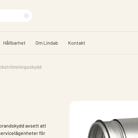
Rensa
sökfras
Hållbarhet
Om Lindab
Kontakt
ckströmningsskydd
brandskydd avsett att
servicelägenheter för