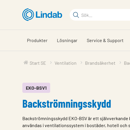
Hoppa
till
Sökord
huvudinnehållet
Sök
på
sajten
Produkter
Lösningar
Service & Support
Start SE
Ventilation
Brandsäkerhet
Ba
EKO-BSV1
Backströmningsskydd
Backströmningsskydd EKO-BSV är ett självverkande 
användas i ventilationssystem i bostäder, hotell och 