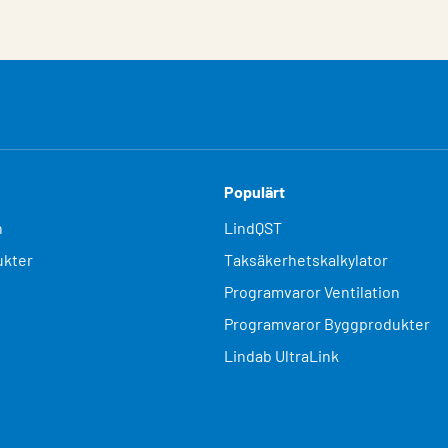
Populärt
n
LindQST
kter
Taksäkerhetskalkylator
Programvaror Ventilation
Programvaror Byggprodukter
Lindab UltraLink