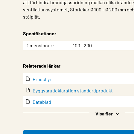
att förhindra brandgasspridning mellan olika brandcel
ventilationssystemet. Storlekar Ø 100 – Ø 200 mm och 
stålplåt.
Specifikationer
Egenskap
Värde
Dimensioner
100 - 200
Relaterade länkar
Broschyr
Byggvarudeklaration standardprodukt
Datablad
EPD (Miljövarudeklaration)
Visa fler
lindQST – Produktdokumentation