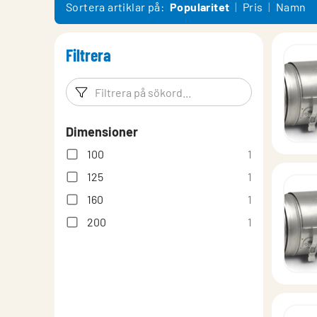
Montering, Injustering, Skötsel
Sortera artiklar på:
Popularitet
Pris
Namn
Typgodkännande
Filtrera
Filtreringsord
Filtrera p
Dimensioner
100
1
125
1
160
1
200
1