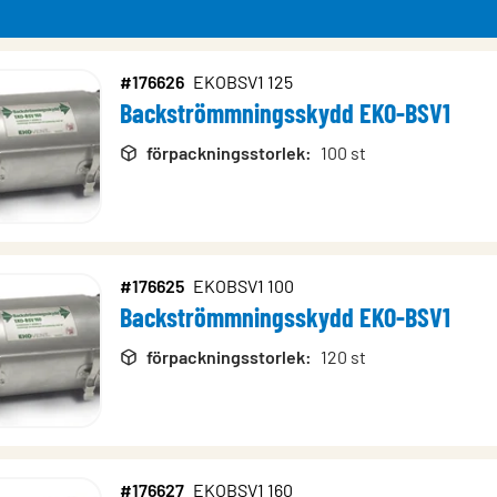
#176626
EKOBSV1 125
Backströmmningsskydd EKO-BSV1
rodukter
förpackningsstorlek
:
100 st
#176625
EKOBSV1 100
Backströmmningsskydd EKO-BSV1
förpackningsstorlek
:
120 st
#176627
EKOBSV1 160