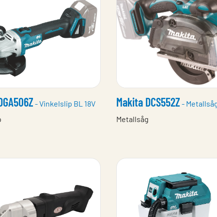
 DGA506Z
Makita DCS552Z
- Vinkelslip BL 18V
- Metallså
p
Metallsåg