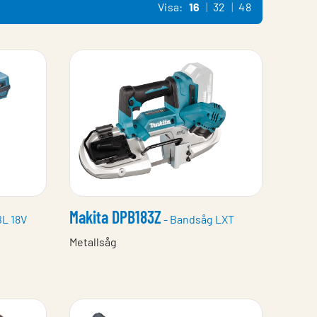
Visa:
16
32
48
Makita DPB183Z
BL 18V
- Bandsåg LXT
Metallsåg