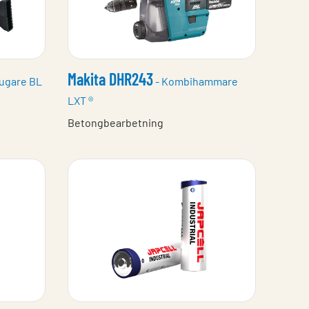
Makita DHR243
ugare BL
- Kombihammare
LXT ®
Betongbearbetning