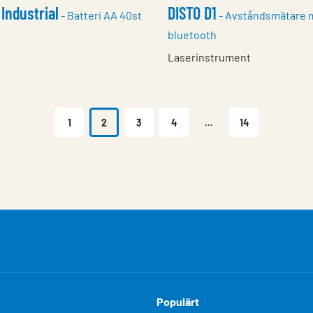
 Industrial
DISTO D1
- Batteri AA 40st
- Avståndsmätare 
bluetooth
Laserinstrument
1
2
3
4
...
14
Populärt