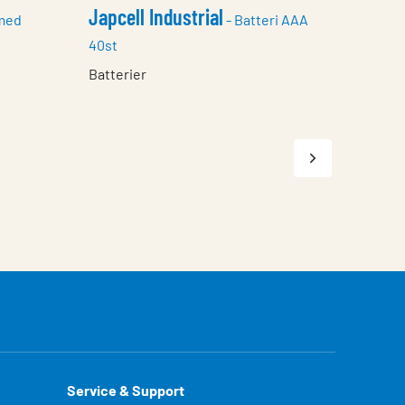
Japcell Industrial
med
- Batteri AAA
40st
Batterier
Service & Support