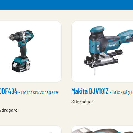
 DDF484
Makita DJV181Z
- Borrskruvdragare
- Sticksåg 
Sticksågar
vdragare