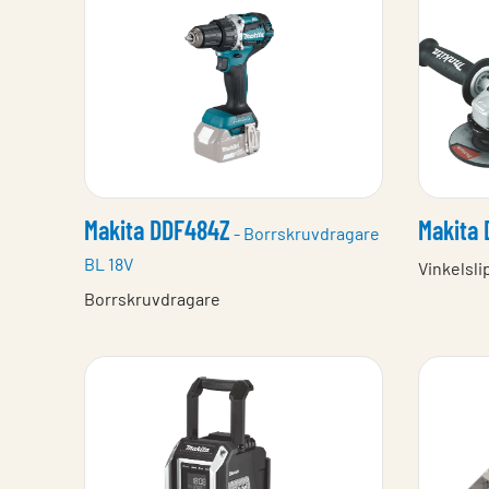
Makita DDF484Z
Makita
- Borrskruvdragare
BL 18V
Vinkelsli
Borrskruvdragare