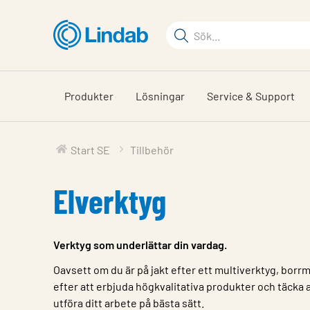
Hoppa
till
Sökord
huvudinnehållet
Sök
på
sajten
Produkter
Lösningar
Service & Support
Start SE
Tillbehör
Elverktyg
Verktyg som underlättar din vardag.
Oavsett om du är på jakt efter ett multiverktyg, borrma
efter att erbjuda högkvalitativa produkter och täcka 
utföra ditt arbete på bästa sätt.