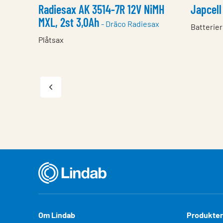
Radiesax AK 3514-7R 12V NiMH
Japcell
MXL, 2st 3,0Ah
- Dräco Radiesax
Batterier
Plåtsax
Om Lindab
Produkter