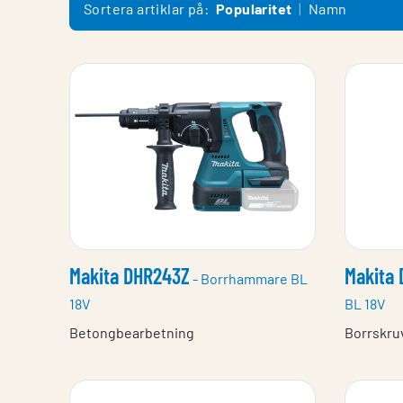
Sortera artiklar på:
Popularitet
Namn
Makita DHR243Z
Makita
- Borrhammare BL
18V
BL 18V
Betongbearbetning
Borrskru