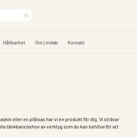
Rensa
sökfras
Hållbarhet
Om Lindab
Kontakt
skin eller en plåtsax har vi en produkt för dig. Vi strävar
alla tänkbara behov av verktyg som du kan behöva för att