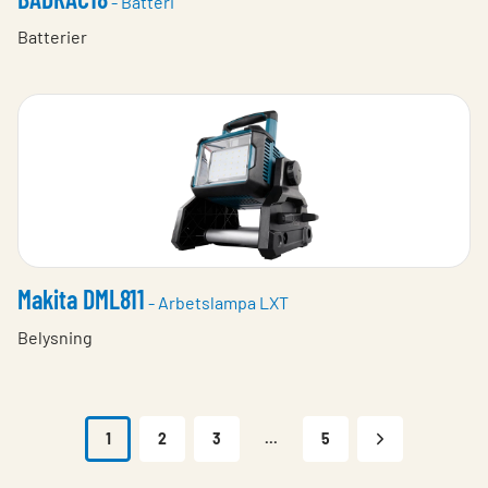
- Batteri
Batterier
Makita DML811
- Arbetslampa LXT
Belysning
1
2
3
...
5