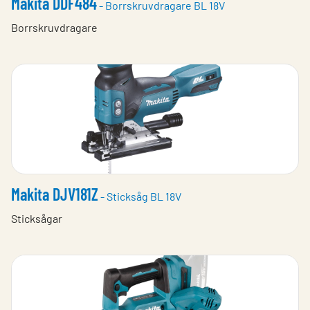
Makita DDF484
- Borrskruvdragare BL 18V
Borrskruvdragare
Makita DJV181Z
- Sticksåg BL 18V
Sticksågar