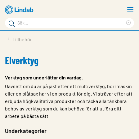
Hoppa
V
till
m
Sökord
huvudinnehållet
Ren
Sök
sök
Produkter
Tillbehör
på
Lösningar
sajten
Elverktyg
Service & Support
Hållbarhet
Verktyg som underlättar din vardag.
Oavsett om du är på jakt efter ett multiverktyg, borrmaskin
Om Lindab
eller en plåtsax har vi en produkt för dig. Vi strävar efter att
Kontakt
erbjuda högkvalitativa produkter och täcka alla tänkbara
behov av verktyg som du kan behöva för att utföra ditt
Logga in
arbete på bästa sätt.
Choose languge
Sweden
Underkategorier