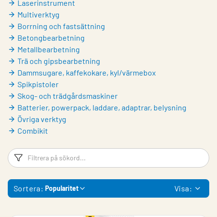
Laserinstrument
Multiverktyg
Borrning och fastsättning
Betongbearbetning
Metallbearbetning
Trä och gipsbearbetning
Dammsugare, kaffekokare, kyl/värmebox
Spikpistoler
Skog- och trädgårdsmaskiner
Batterier, powerpack, laddare, adaptrar, belysning
Övriga verktyg
Combikit
Filtreringsord
Fi
Sortera:
Visa:
Popularitet