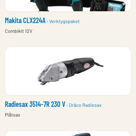
Makita CLX224A
- Verktygspaket
Combikit 12V
Radiesax 3514-7R 230 V
- Dräco Radiesax
Plåtsax