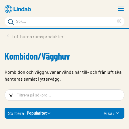
Hoppa
V
till
m
Sökord
huvudinnehållet
Ren
Sök
sök
Produkter
Luftburna rumsprodukter
på
Lösningar
sajten
Kombidon/Vägghuv
Service & Support
Hållbarhet
Kombidon och vägghuvar används när till‑ och frånluft ska
hanteras samlat i yttervägg.
Om Lindab
Filtreringsord
Fi
Kontakt
Logga in
Sortera:
Visa:
Popularitet
Choose languge
Sweden