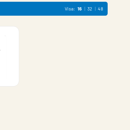
Visa:
16
32
48