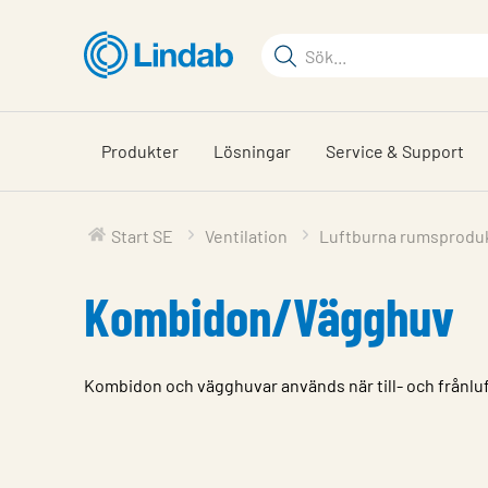
Hoppa
till
Sökord
huvudinnehållet
Sök
på
sajten
Produkter
Lösningar
Service & Support
Start SE
Ventilation
Luftburna rumsprodu
Kombidon/Vägghuv
Kombidon och vägghuvar används när till‑ och frånluf