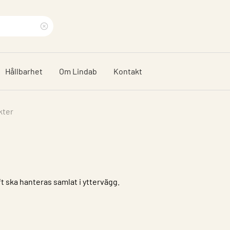
Rensa
sökfras
Hållbarhet
Om Lindab
Kontakt
kter
t ska hanteras samlat i yttervägg.