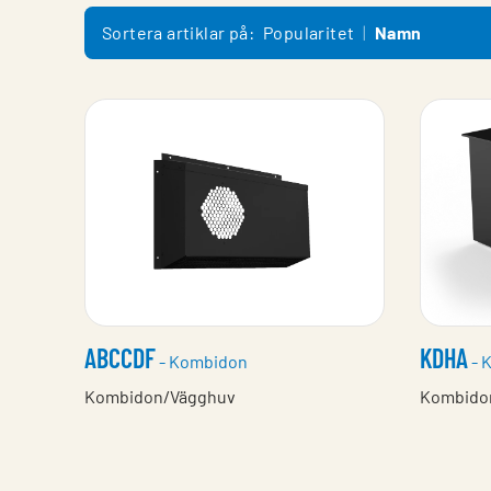
Sortera artiklar på:
Popularitet
Namn
ABCCDF
KDHA
- Kombidon
- 
Kombidon/Vägghuv
Kombido