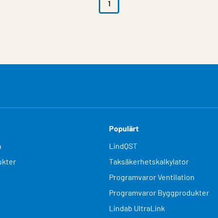
1
Populärt
n
LindQST
kter
Taksäkerhetskalkylator
Programvaror Ventilation
Programvaror Byggprodukter
Lindab UltraLink