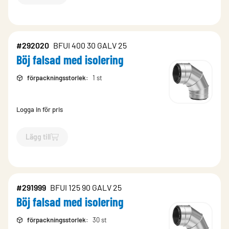
#292020
BFUI 400 30 GALV 25
Böj falsad med isolering
förpackningsstorlek
:
1 st
Logga in för pris
Lägg till
`$
Lägg till
$
Böj falsad med isolering
-$
292020
`
#291999
BFUI 125 90 GALV 25
Böj falsad med isolering
förpackningsstorlek
:
30 st