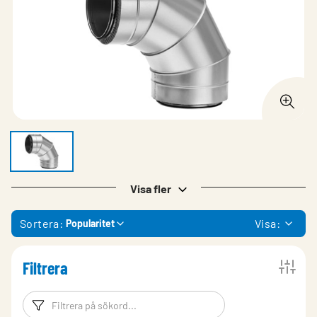
Visa fler
Sortera:
Visa:
Popularitet
Filtrera
Filtreringsord
Filtrera produk