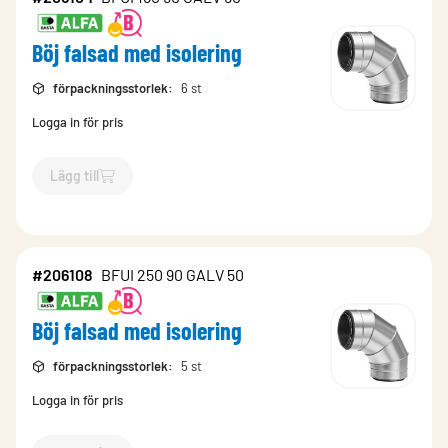
Böj falsad med isolering
förpackningsstorlek
:
6 st
Logga in för pris
Lägg till
`$
Lägg till
$
Böj falsad med isolering
-$
206104
`
#206108
BFUI 250 90 GALV 50
Böj falsad med isolering
förpackningsstorlek
:
5 st
Logga in för pris