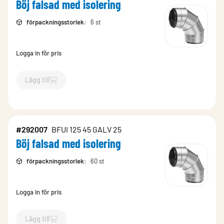
Böj falsad med isolering
förpackningsstorlek
:
6 st
Logga in för pris
Lägg till
`$
Lägg till
$
Böj falsad med isolering
-$
292012
`
#292007
BFUI 125 45 GALV 25
Böj falsad med isolering
förpackningsstorlek
:
60 st
Logga in för pris
Lägg till
`$
Lägg till
$
Böj falsad med isolering
-$
292007
`