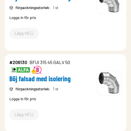
förpackningsstorlek
:
1 st
Logga in för pris
Lägg till
`$
Lägg till
$
Böj falsad med isolering
-$
206128
`
#206130
BFUI 315 45 GALV 50
Böj falsad med isolering
förpackningsstorlek
:
1 st
Logga in för pris
Lägg till
`$
Lägg till
$
Böj falsad med isolering
-$
206130
`