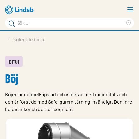
Hoppa
V
till
m
Sökord
huvudinnehållet
Ren
Sök
sök
Produkter
Isolerade böjar
på
Lösningar
sajten
Service & Support
BFUI
Böj
Hållbarhet
Om Lindab
Böjen är dubbelkapslad och isolerad med mineralull, och
Kontakt
den är försedd med Safe-gummitätning invändigt. Den inre
böjen är konstruerad i segment.
Logga in
Choose languge
Sweden