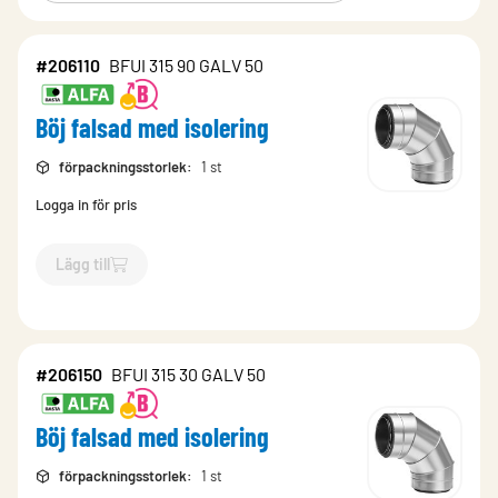
#206110
BFUI 315 90 GALV 50
Böj falsad med isolering
förpackningsstorlek
:
1 st
Logga in för pris
Lägg till
`$
Lägg till
$
Böj falsad med isolering
-$
206110
`
#206150
BFUI 315 30 GALV 50
Böj falsad med isolering
förpackningsstorlek
:
1 st