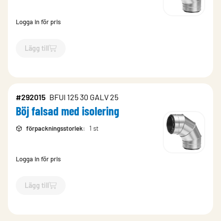
Logga in för pris
Lägg till
`$
Lägg till
$
Böj falsad med isolering
-$
291999
`
#292015
BFUI 125 30 GALV 25
Böj falsad med isolering
förpackningsstorlek
:
1 st
Logga in för pris
Lägg till
`$
Lägg till
$
Böj falsad med isolering
-$
292015
`