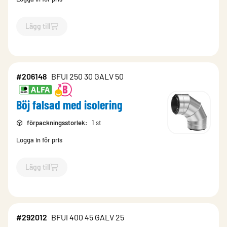
Lägg till
`$
Lägg till
$
Böj falsad med isolering
-$
206142
`
#206148
BFUI 250 30 GALV 50
Böj falsad med isolering
förpackningsstorlek
:
1 st
Logga in för pris
Lägg till
`$
Lägg till
$
Böj falsad med isolering
-$
206148
`
#292012
BFUI 400 45 GALV 25