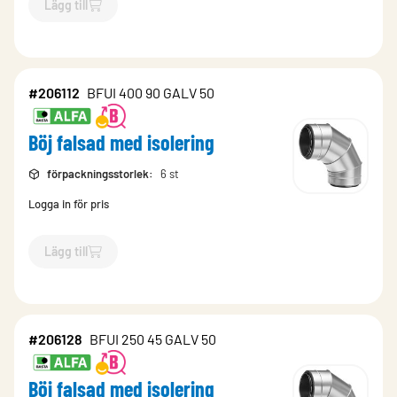
Lägg till
`$
Lägg till
$
Böj falsad med isolering
-$
206108
`
#206112
BFUI 400 90 GALV 50
Böj falsad med isolering
förpackningsstorlek
:
6 st
Logga in för pris
Lägg till
`$
Lägg till
$
Böj falsad med isolering
-$
206112
`
#206128
BFUI 250 45 GALV 50
Böj falsad med isolering