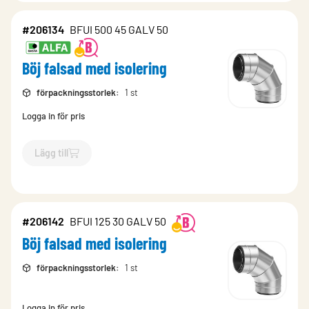
#206134
BFUI 500 45 GALV 50
Böj falsad med isolering
förpackningsstorlek
:
1 st
Logga in för pris
Lägg till
`$
Lägg till
$
Böj falsad med isolering
-$
206134
`
#206142
BFUI 125 30 GALV 50
Böj falsad med isolering
förpackningsstorlek
:
1 st
Logga in för pris