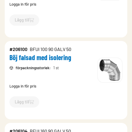
Logga in för pris
Lägg till
`$
Lägg till
$
Böj falsad med isolering
-$
206150
`
#206100
BFUI 100 90 GALV 50
Böj falsad med isolering
förpackningsstorlek
:
1 st
Logga in för pris
Lägg till
`$
Lägg till
$
Böj falsad med isolering
-$
206100
`
#206104
BFUI 160 90 GALV 50