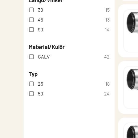
Längd/Vinkel
30
15
45
13
90
14
Material/Kulör
GALV
42
Typ
25
18
50
24