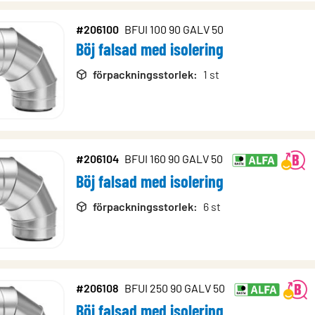
#206100
BFUI 100 90 GALV 50
Böj falsad med isolering
förpackningsstorlek
:
1 st
#206104
BFUI 160 90 GALV 50
Böj falsad med isolering
förpackningsstorlek
:
6 st
#206108
BFUI 250 90 GALV 50
Böj falsad med isolering