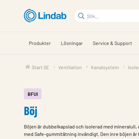
Hoppa
till
Sökord
huvudinnehållet
Sök
på
sajten
Produkter
Lösningar
Service & Support
Start SE
Ventilation
Kanalsystem
Isol
BFUI
Böj
Böjen är dubbelkapslad och isolerad med mineralull, 
med Safe-gummitätning invändigt. Den inre böjen är 