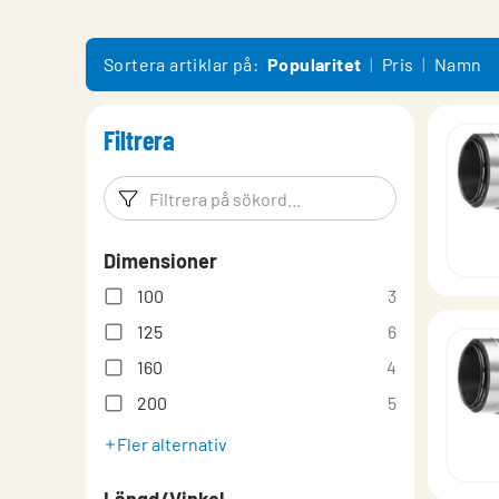
Sortera artiklar på:
Popularitet
Pris
Namn
Filtrera
Filtreringsord
Filtrera p
Dimensioner
100
3
125
6
160
4
200
5
Fler alternativ