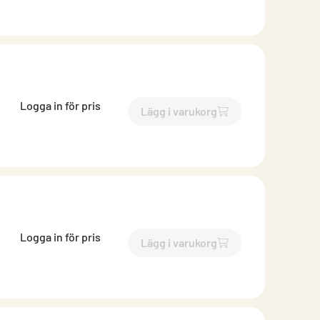
Logga in för pris
Lägg i varukorg
`$
Lägg till
$
Böj falsad med 
Logga in för pris
Lägg i varukorg
`$
Lägg till
$
Böj falsad med 