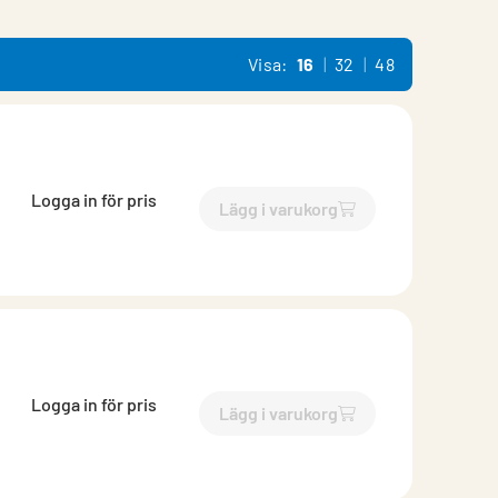
Visa:
16
32
48
Logga in för pris
Lägg i varukorg
`$
Lägg till
$
Böj falsad med 
Logga in för pris
Lägg i varukorg
`$
Lägg till
$
Böj falsad med 