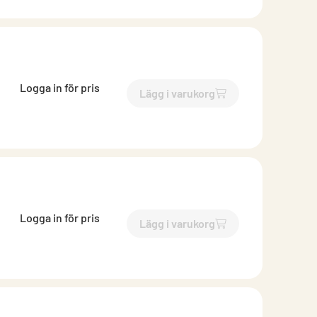
Logga in för pris
Lägg i varukorg
`$
Lägg till
$
Böj falsad med 
Logga in för pris
Lägg i varukorg
`$
Lägg till
$
Böj falsad med 