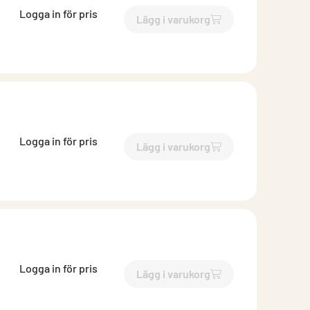
Logga in för pris
Lägg i varukorg
`$
Lägg till
$
Böj falsad med 
Logga in för pris
Lägg i varukorg
`$
Lägg till
$
Böj falsad med 
Logga in för pris
Lägg i varukorg
`$
Lägg till
$
Böj falsad med 