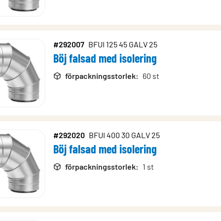
#292007
BFUI 125 45 GALV 25
Böj falsad med isolering
förpackningsstorlek
:
60 st
#292020
BFUI 400 30 GALV 25
Böj falsad med isolering
förpackningsstorlek
:
1 st