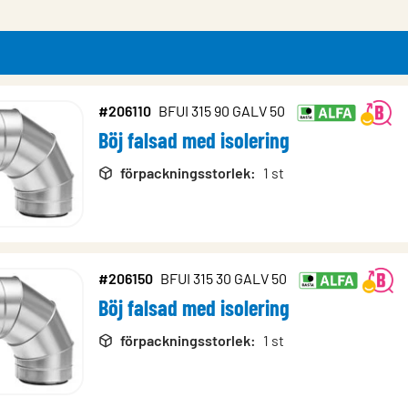
#206110
BFUI 315 90 GALV 50
Böj falsad med isolering
rodukter
förpackningsstorlek
:
1 st
#206150
BFUI 315 30 GALV 50
Böj falsad med isolering
förpackningsstorlek
:
1 st