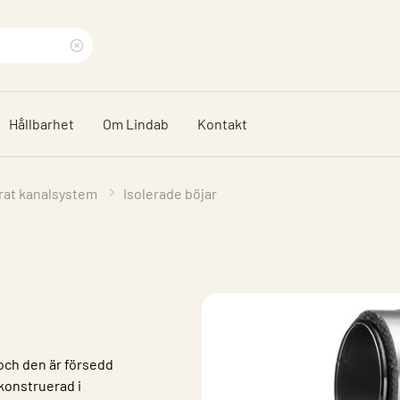
Rensa
sökfras
Hållbarhet
Om Lindab
Kontakt
erat kanalsystem
Isolerade böjar
och den är försedd
konstruerad i