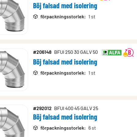
Böj falsad med isolering
förpackningsstorlek
:
1 st
#206148
BFUI 250 30 GALV 50
Böj falsad med isolering
förpackningsstorlek
:
1 st
#292012
BFUI 400 45 GALV 25
Böj falsad med isolering
förpackningsstorlek
:
6 st