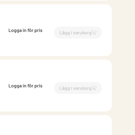
Logga in för pris
Lägg i varukorg
`$
Lägg till
$
Böj falsad med 
Logga in för pris
Lägg i varukorg
`$
Lägg till
$
Böj falsad med 