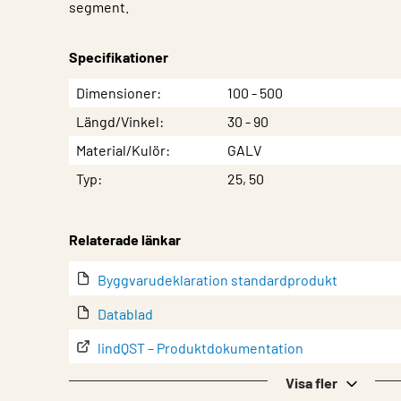
segment.
Specifikationer
Egenskap
Värde
Dimensioner
100 - 500
Längd/Vinkel
30 - 90
Material/Kulör
GALV
Typ
25, 50
Relaterade länkar
Byggvarudeklaration standardprodukt
Datablad
lindQST – Produktdokumentation
Montering
Visa fler