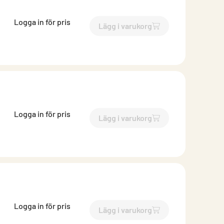
Logga in för pris
Lägg i varukorg
`$
Lägg till
$
Böj falsad med 
Logga in för pris
Lägg i varukorg
`$
Lägg till
$
Böj falsad med 
Logga in för pris
Lägg i varukorg
`$
Lägg till
$
Böj falsad med 