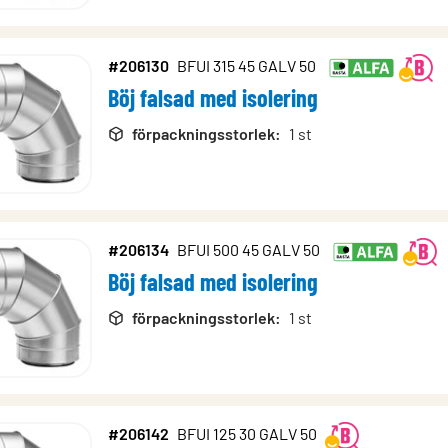
#206130
BFUI 315 45 GALV 50
Böj falsad med isolering
förpackningsstorlek
:
1 st
#206134
BFUI 500 45 GALV 50
Böj falsad med isolering
förpackningsstorlek
:
1 st
#206142
BFUI 125 30 GALV 50