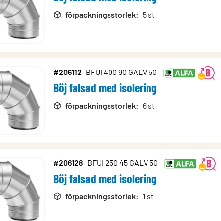
förpackningsstorlek
:
5 st
#206112
BFUI 400 90 GALV 50
Böj falsad med isolering
förpackningsstorlek
:
6 st
#206128
BFUI 250 45 GALV 50
Böj falsad med isolering
förpackningsstorlek
:
1 st